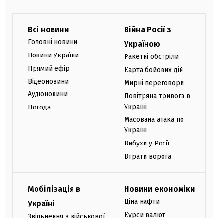
Всі новини
Війна Росії з
Головні новини
Україною
Новини України
Ракетні обстріли
Прямий ефір
Карта бойових дій
Відеоновини
Мирні переговори
Аудіоновини
Повітряна тривога в
Україні
Погода
Масована атака по
Україні
Вибухи у Росії
Втрати ворога
Мобілізація в
Новини економіки
Ціна нафти
Україні
Курси валют
Звільнення з військової