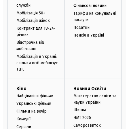
служби
Фінансові новини
Мобілізація 50+
Тарифи на комунальні
послуги
Мобілізація жінок
Податки
Контракт для 18-24-
річних
Пенсія в Україні
Відстрочка від
мобілізації
Мобілізація в Україні:
скільки осіб мобілізує
ТЦК
Кіно
Новини Освіти
Найцікавіші фільми
Міністерство освіти та
науки України
Українські фільми
Школа
Фільми на вечір
НМТ 2026
Комедії
Саморозвиток
Серіали