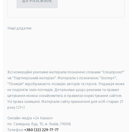
ДО РОЗСИЛОК
Наші додатки:
android
apple
smart tv
samsung smart tv
Всі комерційні рекламні матеріали позначені словами "Спецпроєкт"
чи "Партнерський матеріал". Матеріали з позначкою "Експерт",
"Позиція" відображають позицію авторів та героїв. Редакція може
не поділяти їхніх поглядів. Детальніше щодо реклами та правил
цитування можна ознайомитись в правилах користування сайтом.
Усі права захищені.
Матеріали сайту призначені для осіб старше
21
року (21+)
Онлайн-медіа «24 Канал»
пл. Галицька, буд. 15, м. Львів, 79008
Телефон
+380 (32) 229-77-77