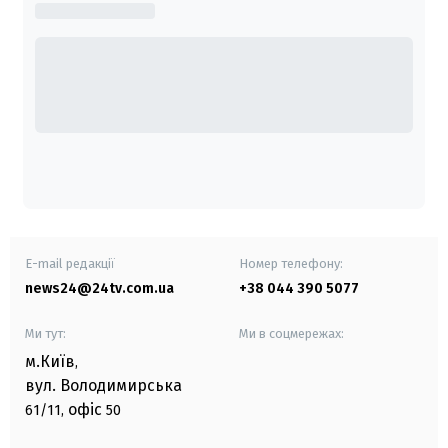
E-mail редакції
Номер телефону:
news24@24tv.com.ua
+38 044 390 5077
Ми тут:
Ми в соцмережах:
м.Київ
,
вул. Володимирська
офіс
61/11,
50