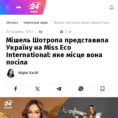
Show24
Українські зірки
 Мішель Шотропа представила Україну на Miss Eco International: яке місце вона посіла 
2 хв
23 травня,
15:51
Мішель Шотропа представила
Україну на Miss Eco
International: яке місце вона
посіла
Марія Касій