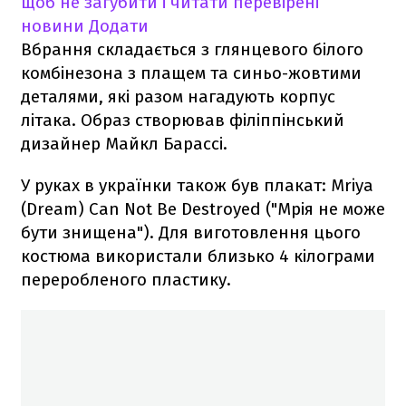
щоб не загубити і читати перевірені
новини
Додати
Вбрання складається з глянцевого білого
комбінезона з плащем та синьо-жовтими
деталями, які разом нагадують корпус
літака. Образ створював філіппінський
дизайнер Майкл Барассі.
У руках в українки також був плакат: Mriya
(Dream) Can Not Be Destroyed ("Мрія не може
бути знищена"). Для виготовлення цього
костюма використали близько 4 кілограми
переробленого пластику.