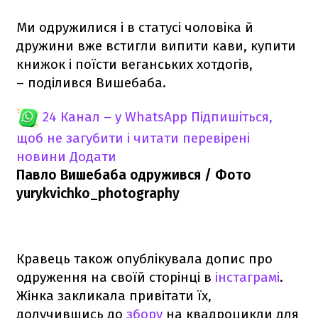
Ми одружилися і в статусі чоловіка й
дружини вже встигли випити кави, купити
книжок і поїсти веганських хотдогів,
– поділився Вишебаба.
24 Канал – у WhatsApp
Підпишіться,
щоб не загубити і читати перевірені
новини
Додати
Павло Вишебаба одружився / Фото
yurykvichko_photography
Кравець також опублікувала допис про
одруження на своїй сторінці в
інстаграмі
.
Жінка закликала привітати їх,
долучившись до
збору
на квадроцикли для