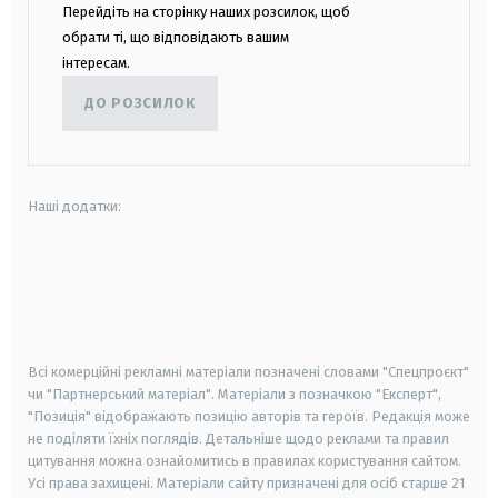
Перейдіть на сторінку наших розсилок, щоб
обрати ті, що відповідають вашим
інтересам.
ДО РОЗСИЛОК
Наші додатки:
android
apple
smart tv
samsung smart tv
Всі комерційні рекламні матеріали позначені словами "Спецпроєкт"
чи "Партнерський матеріал". Матеріали з позначкою "Експерт",
"Позиція" відображають позицію авторів та героїв. Редакція може
не поділяти їхніх поглядів. Детальніше щодо реклами та правил
цитування можна ознайомитись в правилах користування сайтом.
Усі права захищені.
Матеріали сайту призначені для осіб старше
21