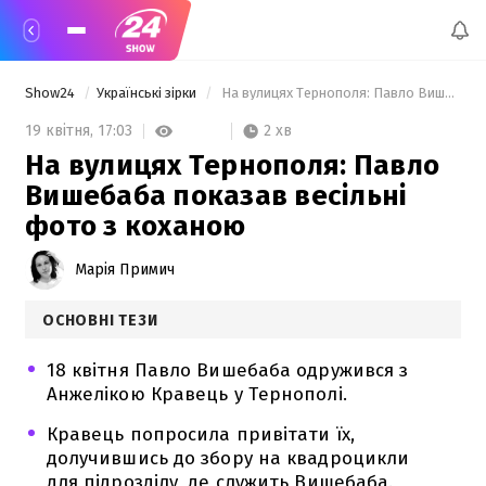
Show24
Українські зірки
 На вулицях Тернополя: Павло Вишебаба показав весільні фото з коханою 
2 хв
19 квітня,
17:03
На вулицях Тернополя: Павло
Вишебаба показав весільні
фото з коханою
Марія Примич
ОСНОВНІ ТЕЗИ
18 квітня Павло Вишебаба одружився з
Анжелікою Кравець у Тернополі.
Кравець попросила привітати їх,
долучившись до збору на квадроцикли
для підрозділу, де служить Вишебаба.