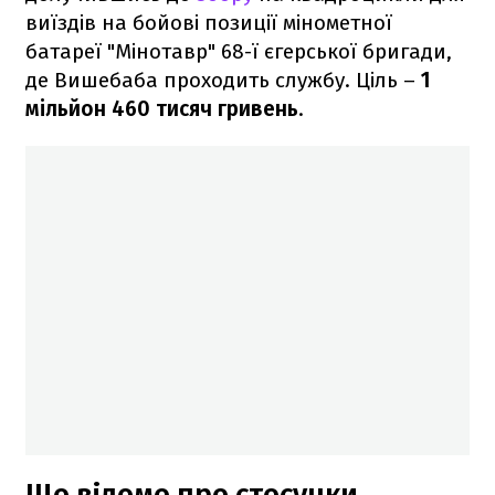
виїздів на бойові позиції мінометної
батареї "Мінотавр" 68-ї єгерської бригади,
де Вишебаба проходить службу. Ціль –
1
мільйон 460 тисяч гривень
.
Що відомо про стосунки