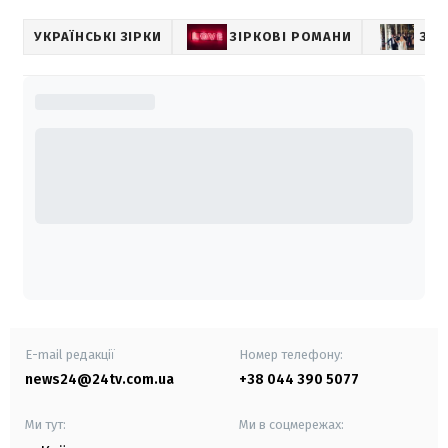
УКРАЇНСЬКІ ЗІРКИ
ЗІРКОВІ РОМАНИ
ЗІР
E-mail редакції
Номер телефону:
news24@24tv.com.ua
+38 044 390 5077
Ми тут:
Ми в соцмережах: