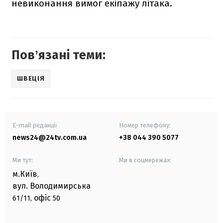
невиконання вимог екіпажу літака.
Повʼязані теми:
ШВЕЦІЯ
E-mail редакції
Номер телефону:
news24@24tv.com.ua
+38 044 390 5077
Ми тут:
Ми в соцмережах:
м.Київ
,
вул. Володимирська
офіс
61/11,
50