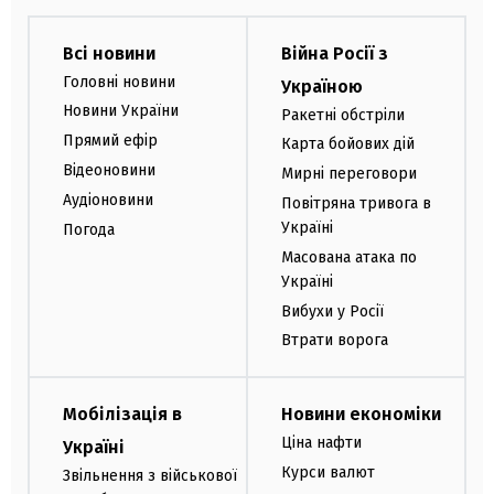
Всі новини
Війна Росії з
Головні новини
Україною
Новини України
Ракетні обстріли
Прямий ефір
Карта бойових дій
Відеоновини
Мирні переговори
Аудіоновини
Повітряна тривога в
Україні
Погода
Масована атака по
Україні
Вибухи у Росії
Втрати ворога
Мобілізація в
Новини економіки
Ціна нафти
Україні
Курси валют
Звільнення з військової