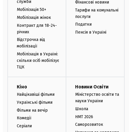
служби
Фінансові новини
Мобілізація 50+
Тарифи на комунальні
послуги
Мобілізація жінок
Податки
Контракт для 18-24-
річних
Пенсія в Україні
Відстрочка від
мобілізації
Мобілізація в Україні:
скільки осіб мобілізує
ТЦК
Кіно
Новини Освіти
Найцікавіші фільми
Міністерство освіти та
науки України
Українські фільми
Школа
Фільми на вечір
НМТ 2026
Комедії
Саморозвиток
Серіали