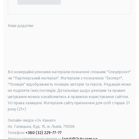
Наші додатки:
android
apple
smart tv
samsung smart tv
Всі комерційні рекламні матеріали позначені словами "Спецпроєкт"
чи "Партнерський матеріал". Матеріали з позначкою "Експерт",
"Позиція" відображають позицію авторів та героїв. Редакція може
не поділяти їхніх поглядів. Детальніше щодо реклами та правил
цитування можна ознайомитись в правилах користування сайтом.
Усі права захищені.
Матеріали сайту призначені для осіб старше
21
року (21+)
Онлайн-медіа «24 Канал»
пл. Галицька, буд. 15, м. Львів, 79008
Телефон
+380 (32) 229-77-77
Адреса електронної пошти —
legal@24tv.com.ua