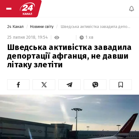
24 Канал
Новини світу
 Шведська активістка завадила депортації афганця, не давши літаку злетіти 
1 хв
25 липня 2018,
19:54
Шведська активістка завадила
депортації афганця, не давши
літаку злетіти