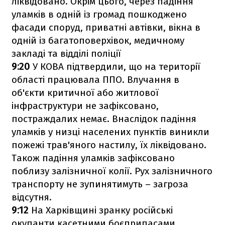
ліквідовано. Окрім цього, через падіння
уламків в одній із громад пошкоджено
фасади споруд, приватні автівки, вікна в
одній із багатоповерхівок, медичному
закладі та відділі поліції
9:20
У КОВА підтвердили, що на території
області працювала ППО. Влучання в
об'єкти критичної або житлової
інфраструктури не зафіксовано,
постраждалих немає. Внаслідок падіння
уламків у низці населених пунктів виникли
пожежі трав'яного настилу, їх ліквідовано.
Також падіння уламків зафіксовано
поблизу залізничної колії. Рух залізничного
транспорту не зупинятимуть – загроза
відсутня.
9:12
На Харківщині зранку російські
окупанти касетними боєприпасами