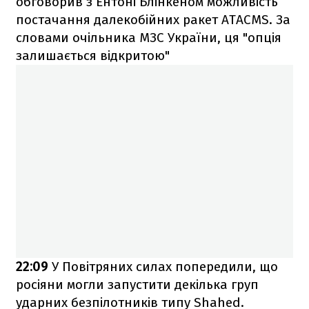
обговорив з Ентоні Блінкеном можливість
постачання далекобійних ракет ATACMS. За
словами очільника МЗС України, ця "опція
залишається відкритою"
22:09
У Повітряних силах попередили, що
росіяни могли запустити декілька груп
ударних безпілотників типу Shahed.