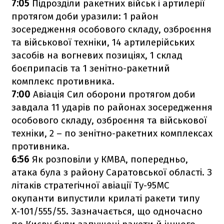
7:05
Підрозділи ракетних військ і артилерії
протягом доби уразили: 1 район
зосередження особового складу, озброєння
та військової техніки, 14 артилерійських
засобів на вогневих позиціях, 1 склад
боєприпасів та 1 зенітно-ракетний
комплекс противника.
7:00
Авіація Сил оборони протягом доби
завдала 11 ударів по районах зосередження
особового складу, озброєння та військової
техніки, 2 – по зенітно-ракетних комплексах
противника.
6:56
Як розповіли у КМВА, попередньо,
атака була з району Саратовської області. З
літаків стратегічної авіації Ту-95МС
окупанти випустили крилаті ракети типу
Х-101/555/55. Зазначається, що одночасно