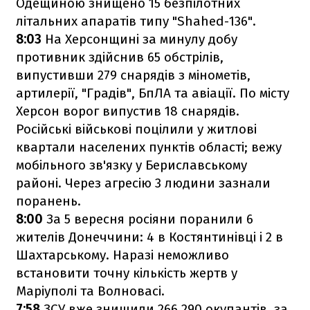
Одещиною знищено 15 безпілотних
літальних апаратів типу "Shahed-136".
8:03
На Херсонщині за минулу добу
противник здійснив 65 обстрілів,
випустивши 279 снарядів з мінометів,
артилерії, "Градів", БпЛА та авіації. По місту
Херсон ворог випустив 18 снарядів.
Російські військові поцілили у житлові
квартали населених пунктів області; вежу
мобільного зв'язку у Бериславському
районі. Через агресію 3 людини зазнали
поранень.
8:00
За 5 вересня росіяни поранили 6
жителів Донеччини: 4 в Костянтинівці і 2 в
Шахтарському. Наразі неможливо
встановити точну кількість жертв у
Маріуполі та Волновасі.
7:58
ЗСУ вже знищили 266 290 окупантів, за