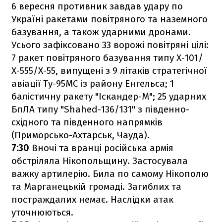
6 вересня противник завдав удару по
Україні ракетами повітряного та наземного
базування, а також ударними дронами.
Усього зафіксовано 33 ворожі повітряні цілі:
7 ракет повітряного базування типу Х-101/
Х-555/Х-55, випущені з 9 літаків стратегічної
авіації Ту-95МС із району Енгельса; 1
балістичну ракету "Іскандер-М"; 25 ударних
БпЛА типу "Shahed-136/131" з південно-
східного та південного напрямків
(Приморсько-Ахтарськ, Чауда).
7:30
Вночі та вранці російська армія
обстріляла Нікопольщину. Застосувала
важку артилерію. Била по самому Нікополю
та Марганецькій громаді. Загиблих та
постраждалих немає. Наслідки атак
уточнюються.