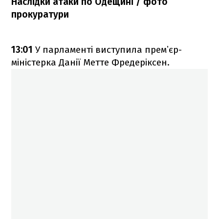
Наслідки атаки по Одещині / фото
прокуратури
13:01
У парламенті виступила премʼєр-
міністерка Данії Метте Фредеріксен.