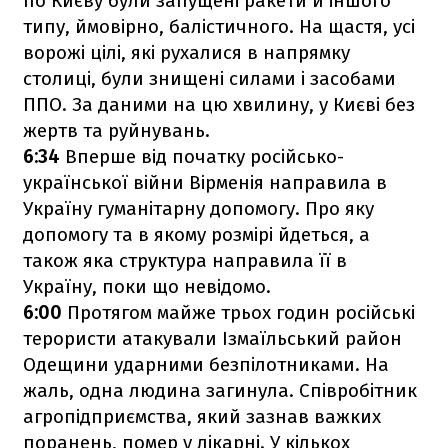
по Києву були запущені ракети й іншого
типу, ймовірно, балістичного. На щастя, усі
ворожі цілі, які рухалися в напрямку
столиці, були знищені силами і засобами
ППО. За даними на цю хвилину, у Києві без
жертв та руйнувань.
6:34
Вперше від початку російсько-
української війни Вірменія направила в
Україну гуманітарну допомогу. Про яку
допомогу та в якому розмірі йдеться, а
також яка структура направила її в
Україну, поки що невідомо.
6:00
Протягом майже трьох годин російські
терористи атакували Ізмаїльський район
Одещини ударними безпілотниками. На
жаль, одна людина загинула. Співробітник
агропідприємства, який зазнав важких
поранень, помер у лікарні. У кількох