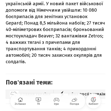
українській армії. У новий пакет військової
допомоги від Німеччини увійшли: 10 080
боєприпасів для зенітних установок
Gepard; Понад 8,5 мільйона набоїв; 27 тисяч
40-міліметрових боєприпасів; броньований
мостоукладач Beaver; 32 вантажівки Zetros;
4 важких тягачі з причепами для
транспортування танків; 4 прикордонні
автомобілі; 20 тисяч захисних окулярів для
солдатів.
Повʼязані теми:
НОВИНИ УКРАЇНИ
ВІЙНА РОСІЇ З УКРАЇНО
24 Канал
TV
Ігри
Погода
Кабінет