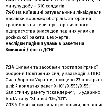
минулу добу – 610 солдатів.
7:40
На Київщині рятувальники ліквідували
наслідки ворожих обстрілів. Загоряння
трапилось на території торгівельного
підприємства внаслідок падіння уламків
російської ракети. Без жертв.
Наслідки падіння уламків ракети на
Київщині / фото ДСНС
7:34
Силами та засобами протиповітряної
оборони Повітряних сил, у взаємодії із ППО
Сил оборони України, знищено 23 повітряні
цілі: 7 крилатих ракет Х-101/Х-555/Х-55; 1
балістичну ракету "Іскандер-М"; 15 ударних
БпЛА типу "Shahed-136/131".
7:33
У Повітряних силах розповіли, що вночі