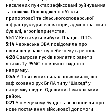
населених пунктах зафіксовані руйнування
та пожежі. Пошкоджено об'єкти
припортової та сільськогосподарської
інфраструктури: елеватори, адміністративні
будівлі, агропідприємства.
5:51
У Києві чути вибухи. Працює ППО.
5:14
Черкаська ОВА повідомила про
підвищену ракетну небезпеку в регіоні.
4:28
Є загроза пусків крилатих ракет з
літаків Ту-95МС з північно-східного
напрямку.
0:45
У Повітряних силах повідомили, що
зафіксовано рух БпЛА типу "Шахед" у
напрямку півдня Одещини. Ізмаїльський
район.
0:21
У німецькому Бундестазі розповіли про
нове постачання військової допомоги