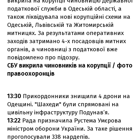
викрила на корупції чиновницю Державної
податкової служби в Одеській області, а
також ліквідувала нові корупційні схеми на
Одеській, Львівській та Житомирській
митницях. За результатами оперативних
заходів затримано 4-х посадовців митних
органів, а чиновниці з податкової вже
повідомлено про підозру.
СБУ викрила чиновників на корупції / фото
правоохоронців
13:30
Прикордонники знищили 4 дрони на
Одещині. "Шахеди" були спрямовані на
цивільну інфраструктуру Подунав’я.
13:22
Рада призначила Рустема Умєрова
міністром оборони України. За таке рішення
проголосували 338 нардепів.