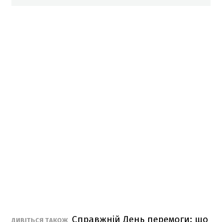
Справжній День перемоги: що
ДИВІТЬСЯ ТАКОЖ