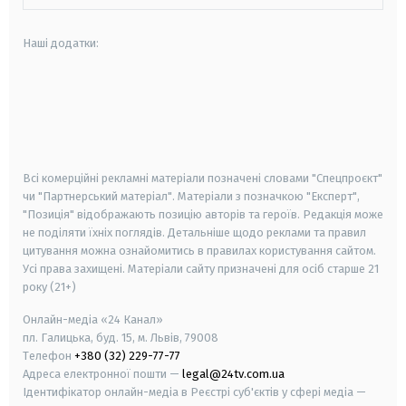
Наші додатки:
android
apple
smart tv
samsung smart tv
Всі комерційні рекламні матеріали позначені словами "Спецпроєкт"
чи "Партнерський матеріал". Матеріали з позначкою "Експерт",
"Позиція" відображають позицію авторів та героїв. Редакція може
не поділяти їхніх поглядів. Детальніше щодо реклами та правил
цитування можна ознайомитись в правилах користування сайтом.
Усі права захищені.
Матеріали сайту призначені для осіб старше
21
року (21+)
Онлайн-медіа «24 Канал»
пл. Галицька, буд. 15, м. Львів, 79008
Телефон
+380 (32) 229-77-77
Адреса електронної пошти —
legal@24tv.com.ua
Ідентифікатор онлайн-медіа в Реєстрі суб'єктів у сфері медіа —