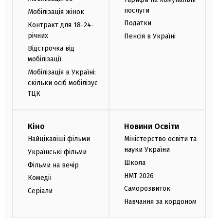
послуги
Мобілізація жінок
Податки
Контракт для 18-24-
річних
Пенсія в Україні
Відстрочка від
мобілізації
Мобілізація в Україні:
скільки осіб мобілізує
ТЦК
Кіно
Новини Освіти
Найцікавіші фільми
Міністерство освіти та
науки України
Українські фільми
Школа
Фільми на вечір
НМТ 2026
Комедії
Саморозвиток
Серіали
Навчання за кордоном