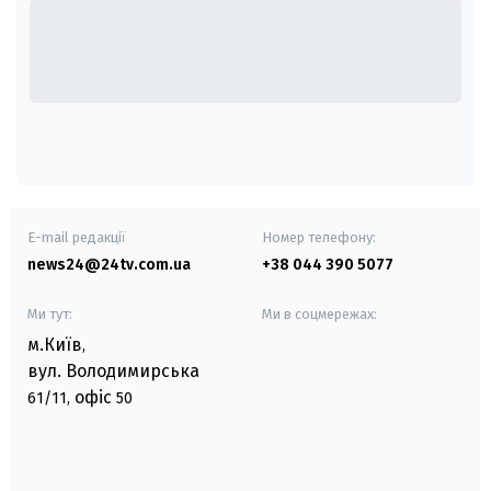
E-mail редакції
Номер телефону:
news24@24tv.com.ua
+38 044 390 5077
Ми тут:
Ми в соцмережах:
м.Київ
,
вул. Володимирська
офіс
61/11,
50