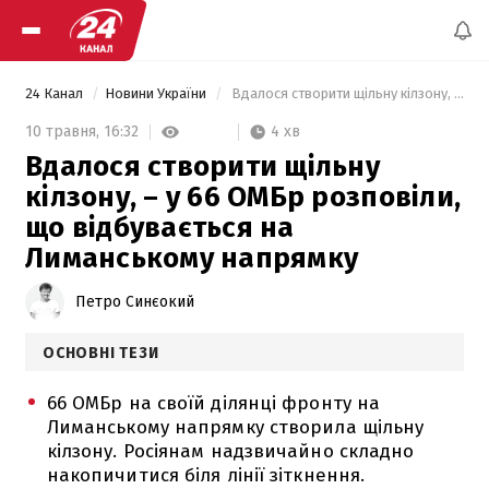
24 Канал
Новини України
 Вдалося створити щільну кілзону, – у 66 ОМБр розповіли, що відбувається на Лиманському напрямку 
4 хв
10 травня,
16:32
Вдалося створити щільну
кілзону, – у 66 ОМБр розповіли,
що відбувається на
Лиманському напрямку
Петро Синєокий
ОСНОВНІ ТЕЗИ
66 ОМБр на своїй ділянці фронту на
Лиманському напрямку створила щільну
кілзону. Росіянам надзвичайно складно
накопичитися біля лінії зіткнення.