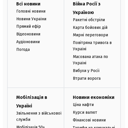
Всі новини
Війна Росії з
Головні новини
Україною
Новини України
Ракетні обстріли
Прямий ефір
Карта бойових дій
Відеоновини
Мирні переговори
Аудіоновини
Повітряна тривога в
Україні
Погода
Масована атака по
Україні
Вибухи у Росії
Втрати ворога
Мобілізація в
Новини економіки
Ціна нафти
Україні
Курси валют
Звільнення з військової
служби
Фінансові новини
Мобілізація 50+
Тарифи на комунальні