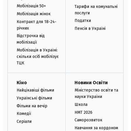
Мобілізація 50+
Тарифи на комунальні
послуги
Мобілізація жінок
Податки
Контракт для 18-24-
річних
Пенсія в Україні
Відстрочка від
мобілізації
Мобілізація в Україні:
скільки осіб мобілізує
ТЦК
Кіно
Новини Освіти
Найцікавіші фільми
Міністерство освіти та
науки України
Українські фільми
Школа
Фільми на вечір
НМТ 2026
Комедії
Саморозвиток
Серіали
Навчання за кордоном