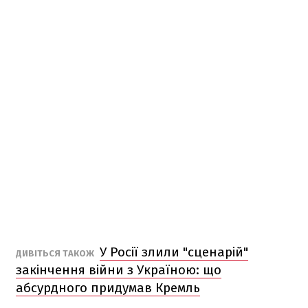
У Росії злили "сценарій"
ДИВІТЬСЯ ТАКОЖ
закінчення війни з Україною: що
абсурдного придумав Кремль