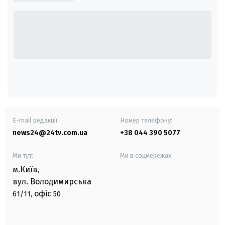
E-mail редакції
Номер телефону:
news24@24tv.com.ua
+38 044 390 5077
Ми тут:
Ми в соцмережах:
м.Київ
,
вул. Володимирська
офіс
61/11,
50