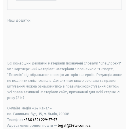
Наші додатки:
android
apple
smart tv
samsung smart tv
Всі комерційні рекламні матеріали позначені словами "Спецпроєкт"
чи "Партнерський матеріал". Матеріали з позначкою "Експерт",
"Позиція" відображають позицію авторів та героїв. Редакція може
не поділяти їхніх поглядів. Детальніше щодо реклами та правил
цитування можна ознайомитись в правилах користування сайтом.
Усі права захищені.
Матеріали сайту призначені для осіб старше
21
року (21+)
Онлайн-медіа «24 Канал»
пл. Галицька, буд. 15, м. Львів, 79008
Телефон
+380 (32) 229-77-77
Адреса електронної пошти —
legal@24tv.com.ua