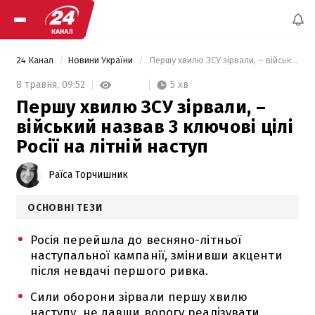
24 Канал
Новини України
 Першу хвилю ЗСУ зірвали, – війський назвав 3 ключові цілі Росії на літній наступ 
5 хв
8 травня,
09:52
Першу хвилю ЗСУ зірвали, –
війський назвав 3 ключові цілі
Росії на літній наступ
Раїса Торчишник
ОСНОВНІ ТЕЗИ
Росія перейшла до весняно-літньої
наступальної кампанії, змінивши акценти
після невдачі першого ривка.
Сили оборони зірвали першу хвилю
наступу, не давши ворогу реалізувати