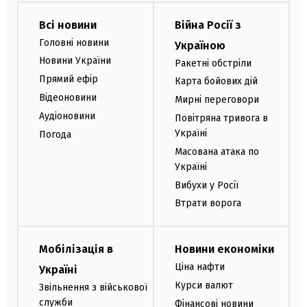
Всі новини
Війна Росії з
Головні новини
Україною
Новини України
Ракетні обстріли
Прямий ефір
Карта бойових дій
Відеоновини
Мирні переговори
Аудіоновини
Повітряна тривога в
Україні
Погода
Масована атака по
Україні
Вибухи у Росії
Втрати ворога
Мобілізація в
Новини економіки
Ціна нафти
Україні
Курси валют
Звільнення з військової
служби
Фінансові новини