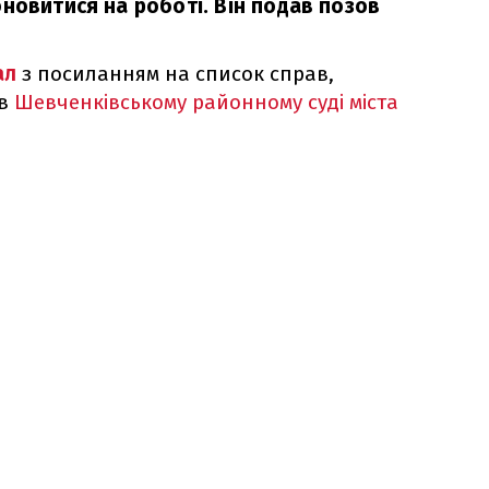
новитися на роботі. Він подав позов
ал
з посиланням на список справ,
 в
Шевченківському районному суді міста