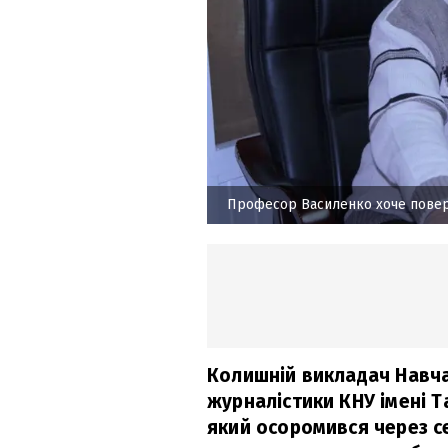
Професор Василенко хоче повер
Колишній викладач Навча
журналістики КНУ імені 
який осоромився через с