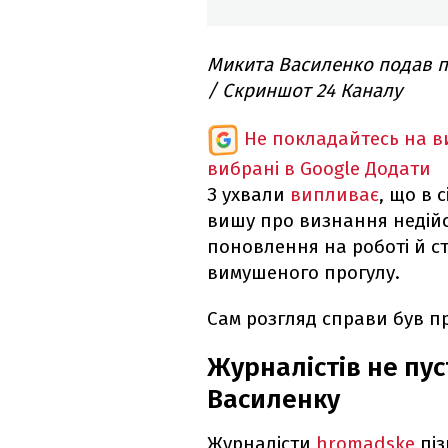
Микита Василенко подав п
/ Скриншот 24 Каналу
Не покладайтесь на ви
вибрані в Google
Додати
З ухвали
випливає
, що в 
вишу про визнання недійс
поновлення на роботі й ст
вимушеного прогулу.
Сам розгляд справи був п
Журналістів не пус
Василенку
Журналісти
hromadske
піз