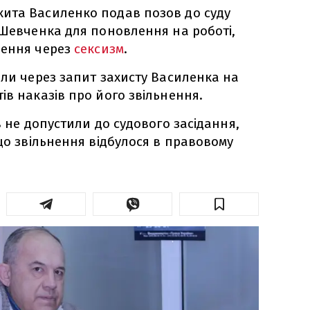
ита Василенко подав позов до суду
 Шевченка для поновлення на роботі,
нення через
сексизм
.
али через запит захисту Василенка на
ів наказів про його звільнення.
в не допустили до судового засідання,
 що звільнення відбулося в правовому