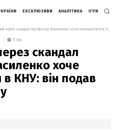
УКРАЇНИ
ЕКСКЛЮЗИВИ
АНАЛІТИКА
ІГРИ
 Звільнений через скандал професор Василенко хоче повернутися в КНУ: він подав позов до суду 
3 хв
через скандал
асиленко хоче
 в КНУ: він подав
ду