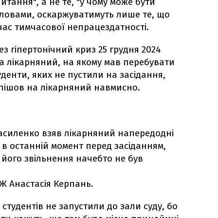
итання", а не те, "у чому може бути
 словами, оскаржуватимуть лише те, що
час тимчасової непрацездатності.
з гіпертонічний криз 25 грудня 2024
 лікарняний, на якому мав перебувати
уденти, яких не пустили на засідання,
пішов на лікарняний навмисно.
 Василенко взяв лікарняний напередодні
 в останній момент перед засіданням,
 його звільнення начебто не був
Ж Анастасія Керпань.
 студентів не запустили до зали суду, бо