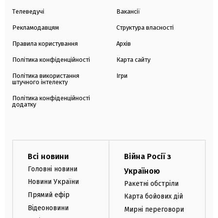
Телеведучі
Вакансії
Рекламодавцям
Структура власності
Правила користування
Архів
Політика конфіденційності
Карта сайту
Політика використання
Ігри
штучного інтелекту
Політика конфіденційності
додатку
Всі новини
Війна Росії з
Головні новини
Україною
Новини України
Ракетні обстріли
Прямий ефір
Карта бойових дій
Відеоновини
Мирні переговори