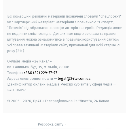
smart tv
samsung smart tv
Всі комерційні рекламні матеріали позначені словами "Спецпроєкт"
чи "Партнерський матеріал". Матеріали з позначкою "Експерт",
"Позиція" відображають позицію авторів та героїв. Редакція може
не поділяти їхніх поглядів. Детальніше щодо реклами та правил
цитування можна ознайомитись в правилах користування сайтом.
Усі права захищені.
Матеріали сайту призначені для осіб старше
21
року (21+)
Онлайн-медіа «24 Канал»
пл. Галицька, буд. 15, м. Львів, 79008
Телефон
+380 (32) 229-77-77
Адреса електронної пошти —
legal@24tv.com.ua
Ідентифікатор онлайн-медіа в Реєстрі суб'єктів у сфері медіа —
R40-06057
© 2005—2026,
ПрАТ «Телерадіокомпанія "Люкс"», 24 Канал.
Розробка сайту
-