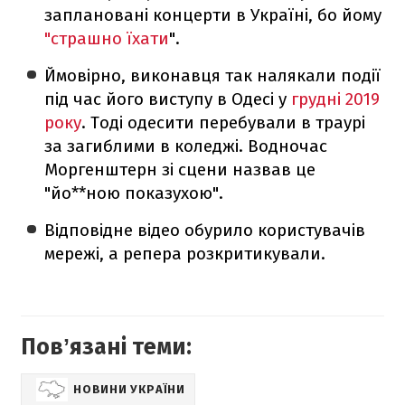
заплановані концерти в Україні, бо йому
"страшно їхати
".
Ймовірно, виконавця так налякали події
під час його виступу в Одесі у
грудні 2019
року
. Тоді одесити перебували в траурі
за загиблими в коледжі. Водночас
Моргенштерн зі сцени назвав це
"йо**ною показухою".
Відповідне відео обурило користувачів
мережі, а репера розкритикували.
Повʼязані теми:
НОВИНИ УКРАЇНИ