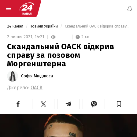
24 Канал
Новини України
 Скандальний ОАСК відкрив справу за позовом Моргенштерна 
2 хв
2 липня 2021,
14:21
Скандальний ОАСК відкрив
справу за позовом
Моргенштерна
Софія Мінджоса
Джерело:
ОАСК