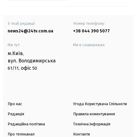
E-mail редакції
Номер телефону:
news24@24tv.com.ua
+38 044 390 5077
Ми тут:
Ми в соцмережах:
м.Київ
,
вул. Володимирська
офіс
61/11,
50
Про нас
Угода Користувача Спільноти
Редакція
Правила коментування
Редакційна політика
Технічна інформація
Про телеканал
Контакти