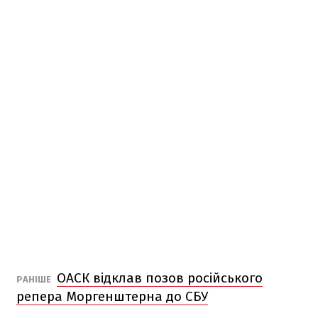
ОАСК відклав позов російського
РАНІШЕ
репера Моргенштерна до СБУ