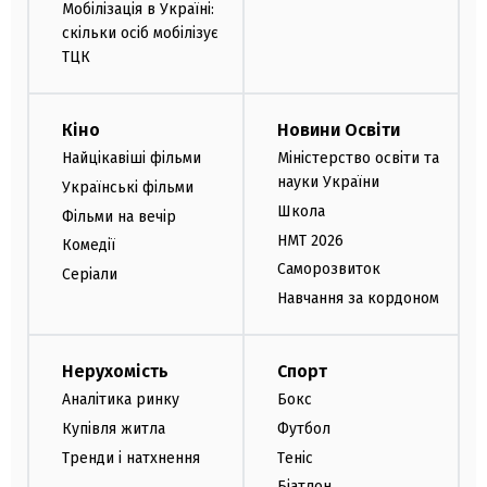
Мобілізація в Україні:
скільки осіб мобілізує
ТЦК
Кіно
Новини Освіти
Найцікавіші фільми
Міністерство освіти та
науки України
Українські фільми
Школа
Фільми на вечір
НМТ 2026
Комедії
Саморозвиток
Серіали
Навчання за кордоном
Нерухомість
Спорт
Аналітика ринку
Бокс
Купівля житла
Футбол
Тренди і натхнення
Теніс
Біатлон