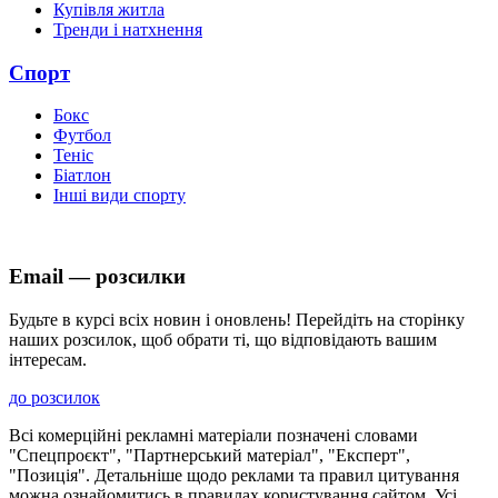
Купівля житла
Тренди і натхнення
Спорт
Бокс
Футбол
Теніс
Біатлон
Інші види спорту
Email — розсилки
Будьте в курсі всіх новин і оновлень! Перейдіть на сторінку
наших розсилок, щоб обрати ті, що відповідають вашим
інтересам.
до розсилок
Всі комерційні рекламні матеріали позначені словами
"Спецпроєкт", "Партнерський матеріал", "Експерт",
"Позиція". Детальніше щодо реклами та правил цитування
можна ознайомитись в правилах користування сайтом. Усі