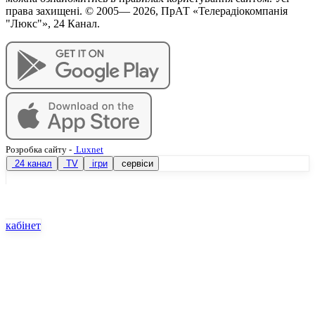
права захищені. © 2005—
2026
, ПрАТ «Телерадіокомпанія
"Люкс"», 24 Канал.
Розробка сайту
-
Luxnet
24 канал
TV
ігри
сервіси
кабінет