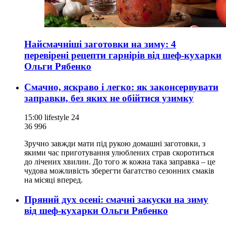
Найсмачніші заготовки на зиму: 4
перевірені рецепти гарнірів від шеф-кухарки
Ольги Рябенко
Смачно, яскраво і легко: як законсервувати
заправки, без яких не обійтися узимку
15:00
lifestyle 24
36 996
Зручно завжди мати під рукою домашні заготовки, з
якими час приготування улюблених страв скоротиться
до лічених хвилин. До того ж кожна така заправка – це
чудова можливість зберегти багатство сезонних смаків
на місяці вперед.
Пряний дух осені: смачні закуски на зиму
від шеф-кухарки Ольги Рябенко