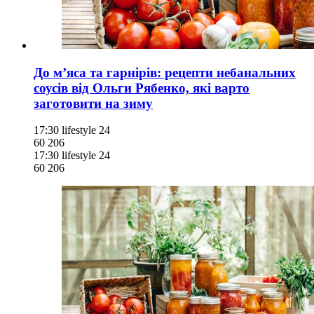
До м’яса та гарнірів: рецепти небанальних
соусів від Ольги Рябенко, які варто
заготовити на зиму
17:30
lifestyle 24
60 206
17:30
lifestyle 24
60 206