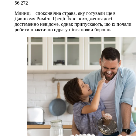
56 272
Млинці – споконвічна страва, яку готували ще в
Давньому Римі та Греції. Їхнє походження досі
достеменно невідоме, однак припускають, що їх почали
робити практично одразу після появи борошна.