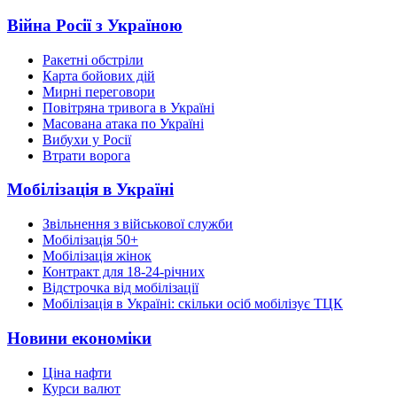
Війна Росії з Україною
Ракетні обстріли
Карта бойових дій
Мирні переговори
Повітряна тривога в Україні
Масована атака по Україні
Вибухи у Росії
Втрати ворога
Мобілізація в Україні
Звільнення з військової служби
Мобілізація 50+
Мобілізація жінок
Контракт для 18-24-річних
Відстрочка від мобілізації
Мобілізація в Україні: скільки осіб мобілізує ТЦК
Новини економіки
Ціна нафти
Курси валют