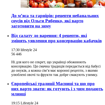
До м’яса та гарнірів: рецепти небанальних
соусів від Ольги Рябенко, які варто
заготовити на зиму
Від салату до варення: 4 рецепти, які
змінять уявлення про консервацію кабачків
17:30
lifestyle 24
56 446
Ні для кого не секрет, що українці обожнюють
консервацію. Ця смачна традиція передається від бабусі
до онуків, а кожна сім’я має коронні рецепти, з якими
улюблені овочі та фрукти так добре смакують узимку.
Європейські традиції Масниці та що про
них варто знати: як готують і з чим подають
млинці
19:15
Lifestyle 24