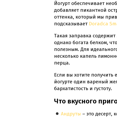
Йогурт обеспечивает необ
добавляет пикантной ост
оттенка, который мы прив
подсказывает
Doradca Sm
Такая заправка содержит
однако богата белком, чт
полезным. Для идеального
несколько капель лимонно
перца.
Если вы хотите получить е
йогурте один вареный жел
бархатистость и густоту.
Что вкусного приг
Андруты
– это десерт, 