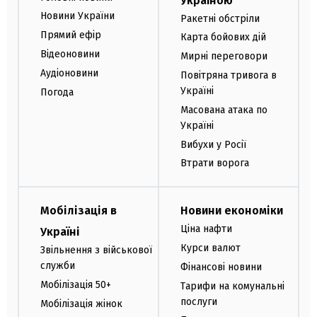
Україною
Новини України
Ракетні обстріли
Прямий ефір
Карта бойових дій
Відеоновини
Мирні переговори
Аудіоновини
Повітряна тривога в
Україні
Погода
Масована атака по
Україні
Вибухи у Росії
Втрати ворога
Мобілізація в
Новини економіки
Ціна нафти
Україні
Курси валют
Звільнення з військової
служби
Фінансові новини
Мобілізація 50+
Тарифи на комунальні
послуги
Мобілізація жінок