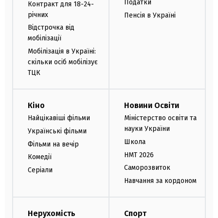
Податки
Контракт для 18-24-
річних
Пенсія в Україні
Відстрочка від
мобілізації
Мобілізація в Україні:
скільки осіб мобілізує
ТЦК
Кіно
Новини Освіти
Найцікавіші фільми
Міністерство освіти та
науки України
Українські фільми
Школа
Фільми на вечір
НМТ 2026
Комедії
Саморозвиток
Серіали
Навчання за кордоном
Нерухомість
Спорт