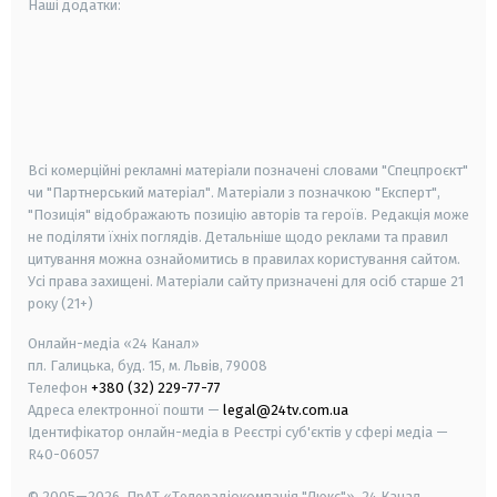
Наші додатки:
android
apple
smart tv
samsung smart tv
Всі комерційні рекламні матеріали позначені словами "Спецпроєкт"
чи "Партнерський матеріал". Матеріали з позначкою "Експерт",
"Позиція" відображають позицію авторів та героїв. Редакція може
не поділяти їхніх поглядів. Детальніше щодо реклами та правил
цитування можна ознайомитись в правилах користування сайтом.
Усі права захищені.
Матеріали сайту призначені для осіб старше
21
року (21+)
Онлайн-медіа «24 Канал»
пл. Галицька, буд. 15, м. Львів, 79008
Телефон
+380 (32) 229-77-77
Адреса електронної пошти —
legal@24tv.com.ua
Ідентифікатор онлайн-медіа в Реєстрі суб'єктів у сфері медіа —
R40-06057
© 2005—2026,
ПрАТ «Телерадіокомпанія "Люкс"», 24 Канал.