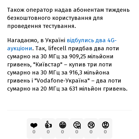
Також оператор надав абонентам тиждень
безкоштовного користування для
проведення тестування.
Нагадаємо, в Україні
відбулись два 4G-
аукціони
. Так, lifecell придбав два лоти
сумарно на 30 МГц за 909,25 мільйони
гривень, "Київстар" – купив три лоти
сумарно на 30 МГц за 916,3 мільйона
гривень і "Vodafone-Україна" – два лоти
сумарно на 20 МГц за 631 мільйон гривень.
❤️
👍
😁
🤔
😢
😡
0
0
0
0
0
0