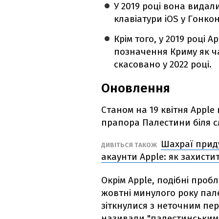
У 2019 році вона видал
клавіатури iOS у Гонкон
Крім того, у 2019 році 
позначення Криму як ча
скасовано у 2022 році.
Оновлення
Станом на 19 квітня Apple
прапора Палестини біля с
Шахраї прид
ДИВІТЬСЯ ТАКОЖ
акаунти Apple: як захисти
Окрім Apple, подібні проб
жовтні минулого року пале
зіткнулися з неточним пере
називали "палестинськими