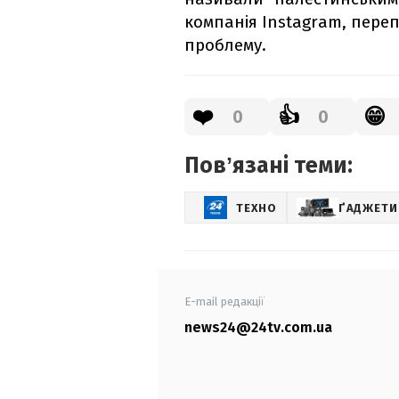
компанія Instagram, пере
проблему.
❤️
👍
😁
0
0
Повʼязані теми:
ТЕХНО
ҐАДЖЕТИ
E-mail редакції
news24@24tv.com.ua