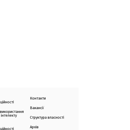
Контакти
ційності
Вакансії
 використання
 інтелекту
Структура власності
Архів
ційності