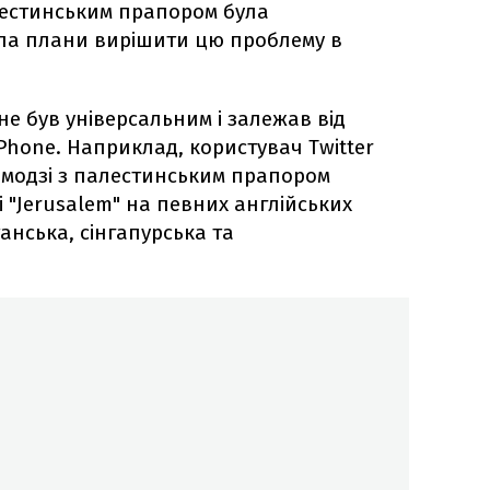
лестинським прапором була
ила плани вирішити цю проблему в
не був універсальним і залежав від
Phone. Наприклад, користувач Twitter
емодзі з палестинським прапором
 "Jerusalem" на певних англійських
танська, сінгапурська та