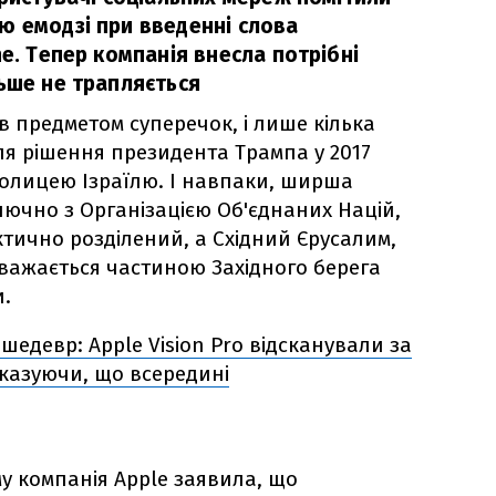
ю емодзі при введенні слова
ne. Тепер компанія внесла потрібні
льше не трапляється
ув предметом суперечок, і лише кілька
ля рішення президента Трампа у 2017
толицею Ізраїлю. І навпаки, ширша
лючно з Організацією Об'єднаних Націй,
тично розділений, а Східний Єрусалим,
вважається частиною Західного берега
.
едевр: Apple Vision Pro відсканували за
казуючи, що всередині
у компанія Apple заявила, що