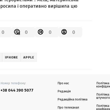
просила і оперативно вирішила цю
🤔
😢
😡
0
0
0
0
IPHONE
APPLE
Номер телефону:
Про нас
Політика
конфіден
+38 044 390 5077
Редакція
Політика
штучного
Редакційна політика
Політика
Про телеканал
конфіден