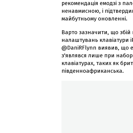
рекомендація емодзі з па
ненавмисною, і підтверд
майбутньому оновленні.
Варто зазначити, що збій 
налаштувань клавіатури i
@DaniRFlynn виявив, що 
з'являвся лише при наборі
клавіатурах, таких як бри
південноафриканська.