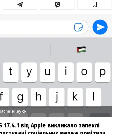
achelRileyRR
17.4.1 від Apple викликало запеклі
ористувачі соціальних мереж помітили