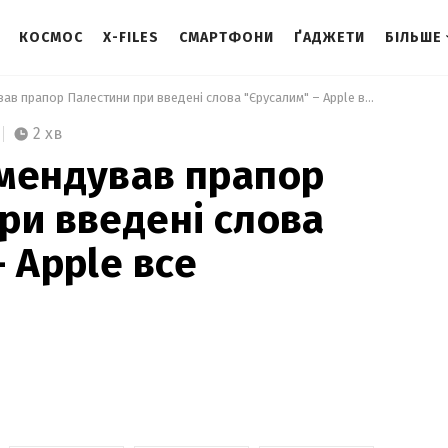
КОСМОС
X-FILES
СМАРТФОНИ
ҐАДЖЕТИ
БІЛЬШЕ
 iPhone рекомендував прапор Палестини при введені слова "Єрусалим" – Apple все виправила 
2 хв
мендував прапор
ри введені слова
 Apple все