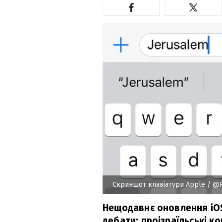
Скриншот клавіатури Apple
/ @R
Нещодавнє оновлення iOS 
дебати: проізраїльські к