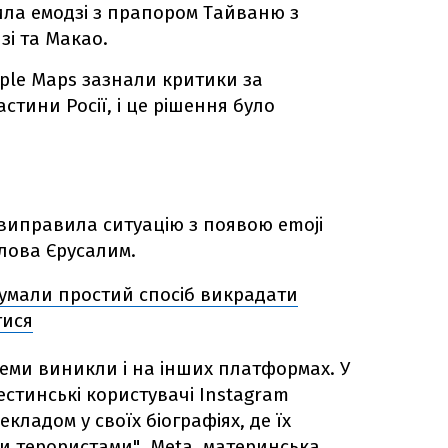
ила емодзі з прапором Тайваню з
зі та Макао.
Apple Maps зазнали критики за
стини Росії, і це рішення було
 виправила ситуацію з появою emoji
лова Єрусалим.
умали простий спосіб викрадати
тися
леми виникли і на інших платформах. У
стинські користувачі Instagram
кладом у своїх біографіях, де їх
 терористами". Meta, материнська