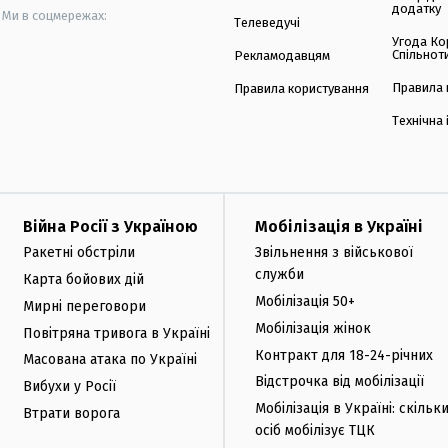
додатку
Ми в соцмережах:
Телеведучі
Угода Ко
Спільнот
Рекламодавцям
Правила 
Правила користування
Технічна
Війна Росії з Україною
Мобілізація в Україні
Ракетні обстріли
Звільнення з військової
служби
Карта бойових дій
Мобілізація 50+
Мирні переговори
Мобілізація жінок
Повітряна тривога в Україні
Контракт для 18-24-річних
Масована атака по Україні
Відстрочка від мобілізації
Вибухи у Росії
Мобілізація в Україні: скільк
Втрати ворога
осіб мобілізує ТЦК