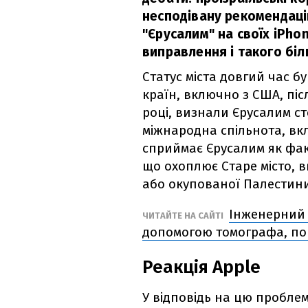
несподівану рекомендаці
"Єрусалим" на своїх iPho
виправлення і такого бі
Статус міста довгий час б
країн, включно з США, піс
році, визнали Єрусалим с
міжнародна спільнота, вк
сприймає Єрусалим як фак
що охоплює Старе місто, 
або окупованої Палестини
Інженерний ш
ЧИТАЙТЕ НА САЙТІ
допомогою томографа, по
Реакція Apple
У відповідь на цю проблем