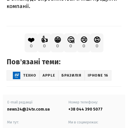
компанії.
❤️
👍
😁
🤔
😢
😡
0
0
0
0
0
0
Повʼязані теми:
ТЕХНО
APPLE
БРАЗИЛІЯ
IPHONE 16
E-mail редакції
Номер телефону:
news24@24tv.com.ua
+38 044 390 5077
Ми тут:
Ми в соцмережах: