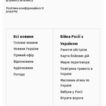
штучного інтелекту
Політика конфіденційності
додатку
Всі новини
Війна Росії з
Головні новини
Україною
Новини України
Ракетні обстріли
Прямий ефір
Карта бойових дій
Відеоновини
Мирні переговори
Аудіоновини
Повітряна тривога в
Україні
Погода
Масована атака по
Україні
Вибухи у Росії
Втрати ворога