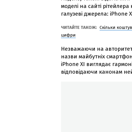
моделі на сайті рітейлера
галузеві джерела: iPhone X
ЧИТАЙТЕ ТАКОЖ:
Скільки коштув
цифри
Незважаючи на авторитетні
назви майбутніх смартфонів
iPhone XI виглядає гармон
відповідаючи канонам ней