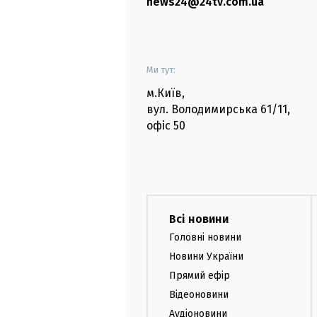
news24@24tv.com.ua
Ми тут:
м.Київ
,
вул. Володимирська
61/11,
офіс
50
Всі новини
Головні новини
Новини України
Прямий ефір
Відеоновини
Аудіоновини