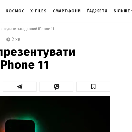
КОСМОС
X-FILES
СМАРТФОНИ
ҐАДЖЕТИ
БІЛЬШЕ
зентувати загадковий iPhone 11 
2 хв
презентувати
iPhone 11