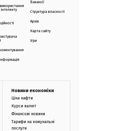
Вакансії
 використання
 інтелекту
Структура власності
Архів
ційності
Карта сайту
ристувача
и
Ігри
коментування
 інформація
Новини економіки
Ціна нафти
Курси валют
Фінансові новини
Тарифи на комунальні
послуги