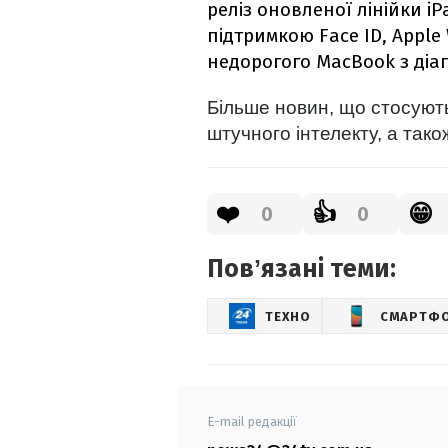
реліз оновленої лінійки i
підтримкою Face ID, Apple
недорогого MacBook з діа
Більше новин, що стосуютьс
штучного інтелекту, а тако
❤️
👍
😁
0
0
Повʼязані теми:
ТЕХНО
СМАРТФ
E-mail редакції