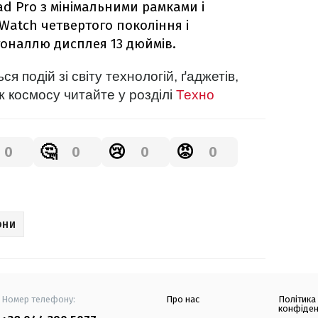
Pad Pro з мінімальними рамками і
 Watch четвертого покоління і
гоналлю дисплея 13 дюймів.
я подій зі світу технологій, ґаджетів,
ж космосу читайте у розділі
Техно
🤔
😢
😡
0
0
0
0
ОНИ
Номер телефону:
Про нас
Політика
конфіден