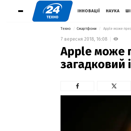
ІННОВАЦІЇ
НАУКА
ШІ
Техно
Смартфони
 Apple може пре
7 вересня 2018,
16:08
Apple може 
загадковий 