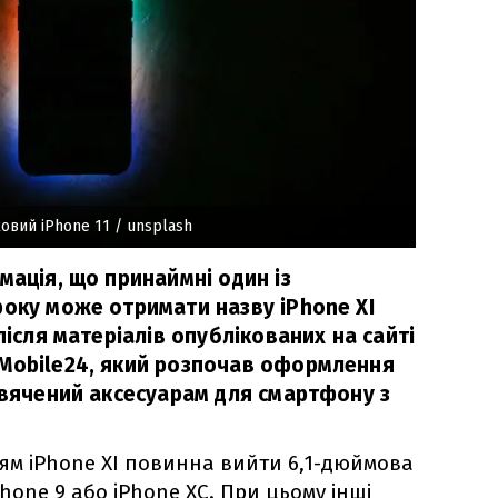
овий iPhone 11
/ unsplash
мація, що принаймні один із
року може отримати назву iPhone XI
після матеріалів опублікованих на сайті
Mobile24, який розпочав оформлення
свячений аксесуарам для смартфону з
ім'ям iPhone XI повинна вийти 6,1-дюймова
Phone 9 або iPhone XC. При цьому інші