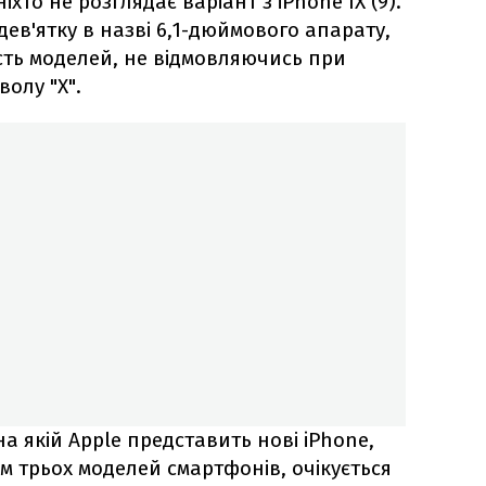
іхто не розглядає варіант з iPhone IX (9).
ев'ятку в назві 6,1-дюймового апарату,
сть моделей, не відмовляючись при
волу "X".
на якій Apple представить нові iPhone,
ім трьох моделей смартфонів, очікується