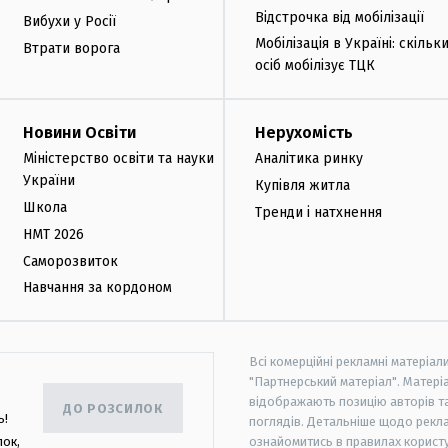
Відстрочка від мобілізації
Вибухи у Росії
Мобілізація в Україні: скільк
Втрати ворога
осіб мобілізує ТЦК
Новини Освіти
Нерухомість
Міністерство освіти та науки
Аналітика ринку
України
Купівля житла
Школа
Тренди і натхнення
НМТ 2026
Саморозвиток
Навчання за кордоном
Всі комерційні рекламні матеріал
"Партнерський матеріал". Матеріа
відображають позицію авторів та 
ДО РОЗСИЛОК
ь!
поглядів. Детальніше щодо рекл
лок,
ознайомитись в правилах користу