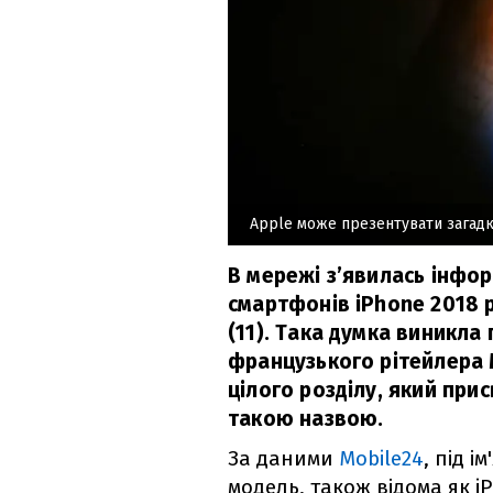
Apple може презентувати загадк
В мережі з’явилась інфор
смартфонів iPhone 2018 
(11). Така думка виникла 
французького рітейлера 
цілого розділу, який при
такою назвою.
За даними
Mobile24
, під 
модель, також відома як i