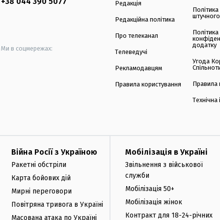
+38 044 390 5077
Редакція
Політика
штучного
Редакційна політика
Політика
Про телеканал
конфіден
додатку
Ми в соцмережах:
Телеведучі
Угода Ко
Спільнот
Рекламодавцям
Правила 
Правила користування
Технічна
Війна Росії з Україною
Мобілізація в Україні
Ракетні обстріли
Звільнення з військової
служби
Карта бойових дій
Мобілізація 50+
Мирні переговори
Мобілізація жінок
Повітряна тривога в Україні
Контракт для 18-24-річних
Масована атака по Україні