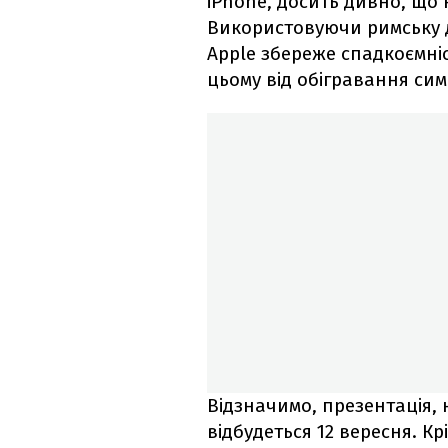
iPhone, досить дивно, що н
Використовуючи римську д
Apple збереже спадкоємні
цьому від обігравання сим
Відзначимо, презентація, 
відбудеться 12 вересня. Кр