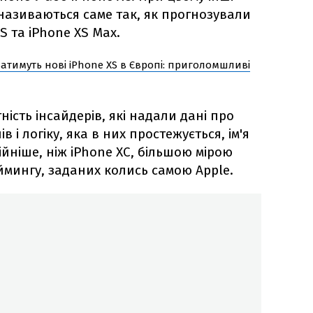
 називаються саме так, як прогнозували
S та iPhone XS Max.
атимуть нові iPhone XS в Європі: приголомшливі
сть інсайдерів, які надали дані про
 і логіку, яка в них простежується, ім'я
ійніше, ніж iPhone XC, більшою мірою
мингу, заданих колись самою Apple.