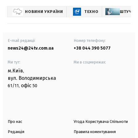
НОВИНИ УКРАЇНИ
ТЕХНО
ШТУЧНИ
E-mail редакції
Номер телефону:
news24@24tv.com.ua
+38 044 390 5077
Ми тут:
Ми в соцмережах:
м.Київ
,
вул. Володимирська
офіс
61/11,
50
Про нас
Угода Користувача Спільноти
Редакція
Правила коментування