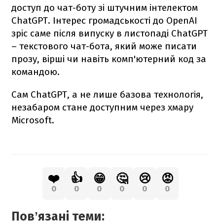
доступ до чат-боту зі штучним інтелектом
ChatGPT. Інтерес громадськості до OpenAI
зріс саме після випуску в листопаді ChatGPT
– текстового чат-бота, який може писати
прозу, вірші чи навіть комп'ютерний код за
командою.
Сам ChatGPT, а не лише базова технологія,
незабаром стане доступним через хмару
Microsoft.
❤️
👍
😁
🤔
😢
😡
0
0
0
0
0
0
Повʼязані теми: