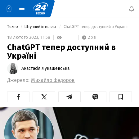
Техно
Штучний інтелект
 ChatGPT тепер доступний в Україні 
2 хв
18 лютого 2023,
11:58
ChatGPT тепер доступний в
Україні
Анастасія Лукашевська
Джерело:
Михайло Федоров