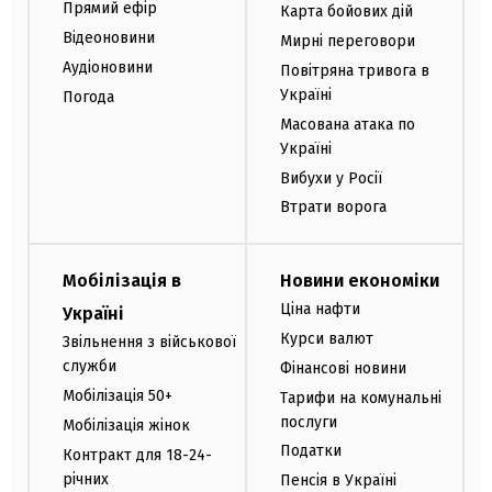
Прямий ефір
Карта бойових дій
Відеоновини
Мирні переговори
Аудіоновини
Повітряна тривога в
Україні
Погода
Масована атака по
Україні
Вибухи у Росії
Втрати ворога
Мобілізація в
Новини економіки
Ціна нафти
Україні
Курси валют
Звільнення з військової
служби
Фінансові новини
Мобілізація 50+
Тарифи на комунальні
послуги
Мобілізація жінок
Податки
Контракт для 18-24-
річних
Пенсія в Україні