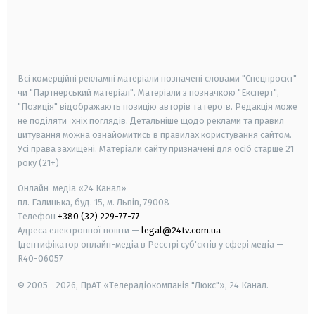
android
apple
smart tv
samsung smart tv
Всі комерційні рекламні матеріали позначені словами "Спецпроєкт"
чи "Партнерський матеріал". Матеріали з позначкою "Експерт",
"Позиція" відображають позицію авторів та героїв. Редакція може
не поділяти їхніх поглядів. Детальніше щодо реклами та правил
цитування можна ознайомитись в правилах користування сайтом.
Усі права захищені.
Матеріали сайту призначені для осіб старше
21
року (21+)
Онлайн-медіа «24 Канал»
пл. Галицька, буд. 15, м. Львів, 79008
Телефон
+380 (32) 229-77-77
Адреса електронної пошти —
legal@24tv.com.ua
Ідентифікатор онлайн-медіа в Реєстрі суб'єктів у сфері медіа —
R40-06057
© 2005—2026,
ПрАТ «Телерадіокомпанія "Люкс"», 24 Канал.