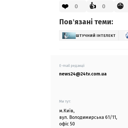
❤️
👍
😁
0
0
Повʼязані теми:
ШТУЧНИЙ ІНТЕЛЕКТ
E-mail редакції
news24@24tv.com.ua
Ми тут:
м.Київ
,
вул. Володимирська
61/11,
офіс
50