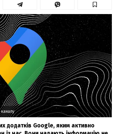
 каналу
их додатків Google, яким активно
н із нас. Вони надають інформацію не