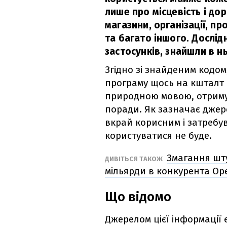
лише про місцевість і до
магазини, організації, п
та багато іншого. Дослід
застосунків, знайшли в н
Згідно зі знайденим кодом
програму щось на кшталт 
природною мовою, отриму
поради. Як зазначає джер
вкрай корисним і затребув
користуватися не буде.
Змагання шту
ДИВІТЬСЯ ТАКОЖ
мільярди в конкурента Op
Що відомо
Джерелом цієї інформації є