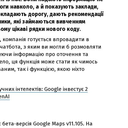
роги навколо, а й показують заклади,
рокладають дорогу, дають рекомендації
ники, які займаються вивченням
ьому цікаві рядки нового коду.
, компанія готується впровадити в
чатбота, з яким ви могли б розмовляти
ючи інформацію про оточення та
ело, ця функція може стати як чимось
аним, так і функцією, якою ніхто
чних інтелектів: Google інвестує 2
enAI
 бета-версія Google Maps v11.105. На