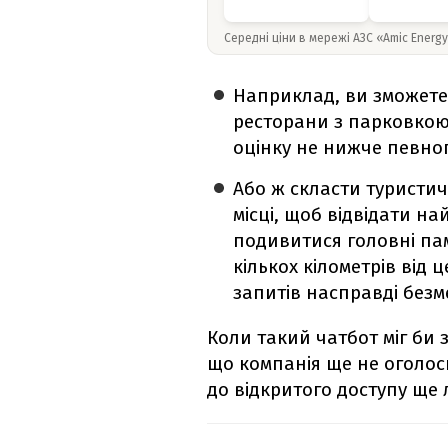
Середні ціни в мережі АЗС «Amic Energ
Наприклад, ви зможете
ресторани з парковкою
оцінку не нижче певног
Або ж скласти туристи
місці, щоб відвідати н
подивитися головні пам
кількох кілометрів від 
запитів насправді безм
Коли такий чатбот міг би 
що компанія ще не оголоси
до відкритого доступу ще