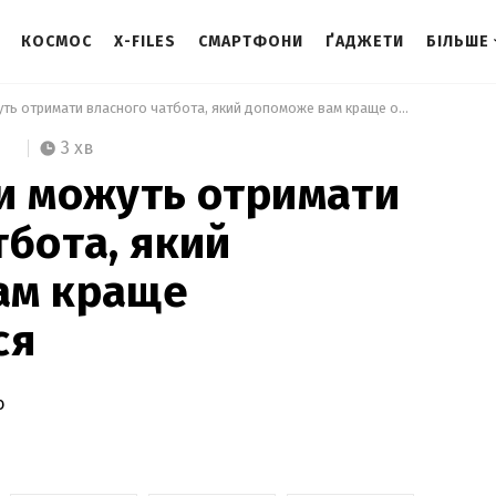
КОСМОС
X-FILES
СМАРТФОНИ
ҐАДЖЕТИ
БІЛЬШЕ
 Google Карти можуть отримати власного чатбота, який допоможе вам краще орієнтуватися 
3 хв
и можуть отримати
тбота, який
ам краще
ся
о