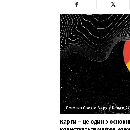
Логотип Google Maps
/ Колаж 24
Карти – це один з основн
користується майже коже