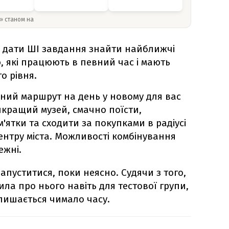
y» станом на
 дати ШІ завдання знайти найближчі
, які працюють в певний час і мають
о рівня.
чний маршрут на день у новому для вас
айкращий музей, смачно поїсти,
'ятки та сходити за покупками в радіусі
центру міста. Можливості комбінування
ежні.
запуститися, поки неясно. Судячи з того,
ла про нього навіть для тестової групи,
 лишається чимало часу.