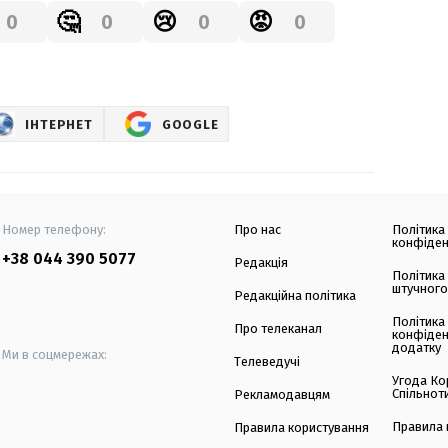
🤔
😢
😡
0
0
0
0
ІНТЕРНЕТ
GOOGLE
Номер телефону:
Про нас
Політика
конфіден
+38 044 390 5077
Редакція
Політика
штучного
Редакційна політика
Політика
Про телеканал
конфіден
додатку
Ми в соцмережах:
Телеведучі
Угода Ко
Спільнот
Рекламодавцям
Правила 
Правила користування