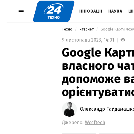
ІННОВАЦІЇ
НАУКА
ШІ
Техно
Інтернет
9 листопада 2023,
14:01
Google Карт
власного ча
допоможе в
орієнтувати
Олександр Гайдамашк
Джерело:
Wccftech