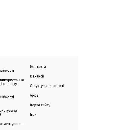
Контакти
ційності
Вакансії
 використання
 інтелекту
Структура власності
Архів
ційності
Карта сайту
ристувача
и
Ігри
коментування