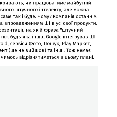
озкривають, чи працюватиме майбутній
ивного штучного інтелекту, але можна
аме так і буде. Чому? Компанія останнім
 впровадженням ШІ в усі свої продукти.
езентації, на якій фраза "штучний
 ніж будь-яка інша, Google інтегрував ШІ
oid, сервіси Фото, Пошук, Play Маркет,
ент (ще не вийшов) та інші. Тож немає
чимось відрізнятиметься в цьому плані.