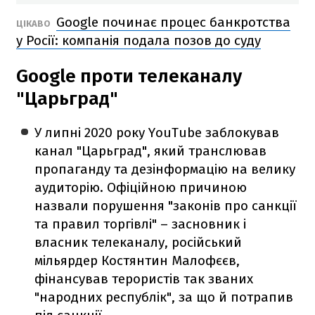
Google починає процес банкротства
ЦІКАВО
у Росії: компанія подала позов до суду
Google проти телеканалу
"Царьград"
У липні 2020 року YouTube заблокував
канал "Царьград", який транслював
пропаганду та дезінформацію на велику
аудиторію. Офіційною причиною
назвали порушення "законів про санкції
та правил торгівлі" – засновник і
власник телеканалу, російський
мільярдер Костянтин Малофєєв,
фінансував терористів так званих
"народних республік", за що й потрапив