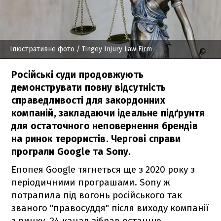
Ілюстративне фото
/ Tingey Injury Law Firm
Російські суди продовжують
демонструвати повну відсутність
справедливості для закордонних
компаній, закладаючи ідеальне підґрунтя
для остаточного неповернення брендів
на ринок терористів. Чергові справи
програли Google та Sony.
Епопея Google тягнеться ще з 2020 року з
періодичними програшами. Sony ж
потрапила під вогонь російського так
званого "правосуддя" після виходу компанії
з ринку. 24 канал зібрав останню