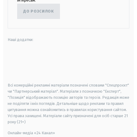
інтересам.
ДО РОЗСИЛОК
Наші додатки:
android
apple
smart tv
samsung smart tv
Всі комерційні рекламні матеріали позначені словами "Спецпроєкт"
чи "Партнерський матеріал". Матеріали з позначкою "Експерт",
"Позиція" відображають позицію авторів та героїв. Редакція може
не поділяти їхніх поглядів. Детальніше щодо реклами та правил
цитування можна ознайомитись в правилах користування сайтом.
Усі права захищені.
Матеріали сайту призначені для осіб старше
21
року (21+)
Онлайн-медіа «24 Канал»