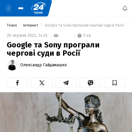
Техно
Інтернет
 Google та Sony програли чергові суди в Росії 
3 хв
20 червня 2022,
14:32
Google та Sony програли
чергові суди в Росії
Олександр Гайдамашко