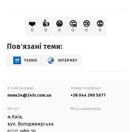
❤️
👍
😁
🤔
😢
😡
0
0
0
0
0
0
Повʼязані теми:
ТЕХНО
ІНТЕРНЕТ
E-mail редакції
Номер телефону:
news24@24tv.com.ua
+38 044 390 5077
Ми тут:
Ми в соцмережах:
м.Київ
,
вул. Володимирська
офіс
61/11,
50