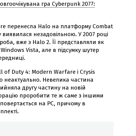
овгоочікувана гра Cyberpunk 2077:
ware перенесла Halo на платформу Combat
ту виявилася незадовільною. У 2007 році
оба, вже з Halo 2. Її представляли як
indows Vista, але в підсумку шутер
ередниці.
l of Duty 4: Modern Warfare і Crysis
ло неактуально. Невелика частина
прийняла другу частину на новій
орацію проробити те ж саме з іншими
 повертається на PC, причому в
плекті.