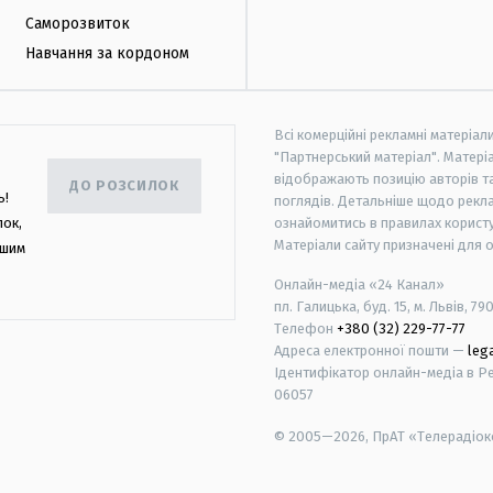
Саморозвиток
Навчання за кордоном
Всі комерційні рекламні матеріал
"Партнерський матеріал". Матеріа
відображають позицію авторів та 
ДО РОЗСИЛОК
ь!
поглядів. Детальніше щодо рекл
лок,
ознайомитись в правилах користу
Матеріали сайту призначені для 
ашим
Онлайн-медіа «24 Канал»
пл. Галицька, буд. 15, м. Львів, 79
Телефон
+380 (32) 229-77-77
Адреса електронної пошти —
leg
Ідентифікатор онлайн-медіа в Реє
06057
© 2005—2026,
ПрАТ «Телерадіоко