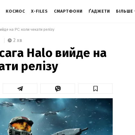
КОСМОС
X-FILES
СМАРТФОНИ
ҐАДЖЕТИ
БІЛЬШЕ
ийде на PC: коли чекати релізу 
2 хв
сага Halo вийде на
ати релізу