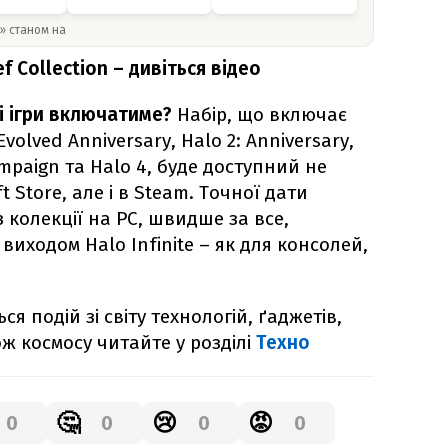
y» станом на
f Collection – дивіться відео
кі ігри включатиме?
Набір, що включає
volved Anniversary, Halo 2: Anniversary,
ampaign та Halo 4, буде доступний не
t Store, але і в Steam. Точної дати
з колекції на PC, швидше за все,
виходом Halo Infinite – як для консолей,
я подій зі світу технологій, ґаджетів,
ож космосу читайте у розділі
Техно
🤔
😢
😡
0
0
0
0