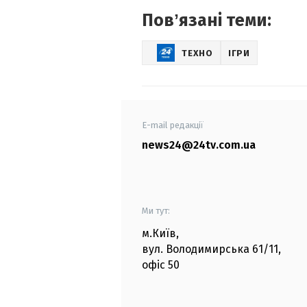
Повʼязані теми:
ТЕХНО
ІГРИ
E-mail редакції
news24@24tv.com.ua
Ми тут:
м.Київ
,
вул. Володимирська
61/11,
офіс
50