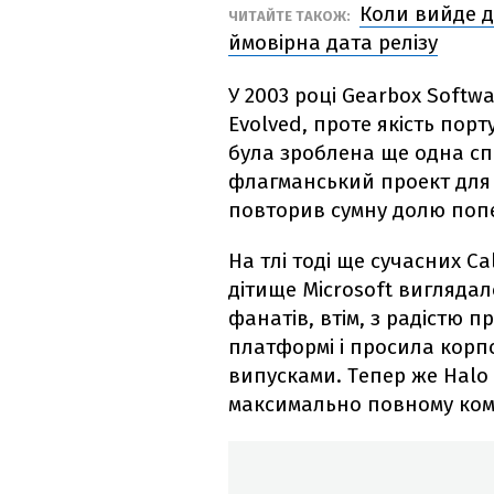
Коли вийде д
ЧИТАЙТЕ ТАКОЖ:
ймовірна дата релізу
У 2003 році Gearbox Soft
Evolved, проте якість пор
була зроблена ще одна спр
флагманський проект для W
повторив сумну долю поп
На тлі тоді ще сучасних Cal
дітище Microsoft вигляда
фанатів, втім, з радістю 
платформі і просила корп
випусками. Тепер же Halo
максимально повному ком