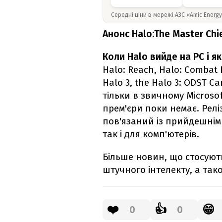
Середні ціни в мережі АЗС «Amic Energ
Анонс Halo:The Master Chie
Коли Halo вийде на PC і я
Halo: Reach, Halo: Combat E
Halo 3, the Halo 3: ODST C
тільки в звичному Microsof
прем'єри поки немає. Релі
пов'язаний із прийдешнім 
так і для комп'ютерів.
Більше новин, що стосуютьс
штучного інтелекту, а так
❤️
👍
😁
0
0