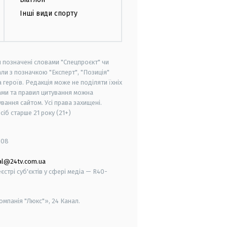
Інші види спорту
и позначені словами "Спецпроєкт" чи
ли з позначкою "Експерт", "Позиція"
героїв. Редакція може не поділяти їхніх
ами та правил цитування можна
вання сайтом. Усі права захищені.
осіб старше
21 року (21+)
008
al@24tv.com.ua
стрі суб'єктів у сфері медіа — R40-
мпанія "Люкс"», 24 Канал.