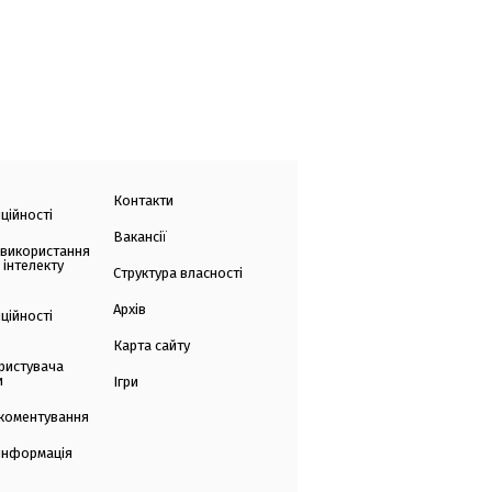
Контакти
ційності
Вакансії
 використання
 інтелекту
Структура власності
Архів
ційності
Карта сайту
ристувача
и
Ігри
коментування
 інформація