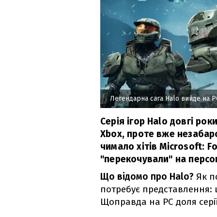
Легендарна сага Halo вийде на P
Серія ігор Halo довгі ро
Xbox, проте вже незабаро
чимало хітів Microsoft: F
"перекочували" на персо
Що відомо про Halo?
Як п
потребує представлення: ц
Щоправда на PC доля сері