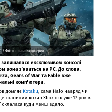
C
/ Фото з вільних джерел
ки залишалася ексклюзивом консолі
м вона з’явиться на PC. До слова,
orza, Gears of War та Fable вже
нальні комп'ютери.
овідомляє
Kotaku
, сама Halo навряд чи
е головний козир Xbox ось уже 17 років.
ї склалася куди менш вдало.