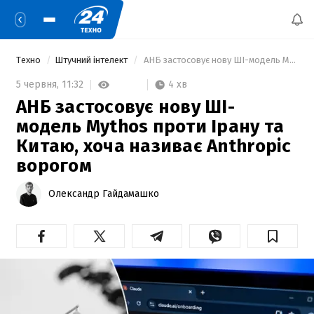
Техно
Штучний інтелект
 АНБ застосовує нову ШІ-модель Mythos проти Ірану та Китаю, хоча називає Anthropic ворогом 
4 хв
5 червня,
11:32
АНБ застосовує нову ШІ-
модель Mythos проти Ірану та
Китаю, хоча називає Anthropic
ворогом
Олександр Гайдамашко