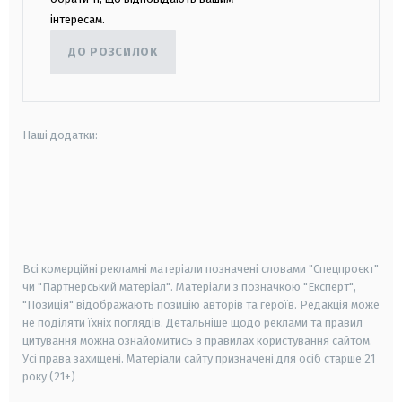
інтересам.
ДО РОЗСИЛОК
Наші додатки:
android
apple
smart tv
samsung smart tv
Всі комерційні рекламні матеріали позначені словами "Спецпроєкт"
чи "Партнерський матеріал". Матеріали з позначкою "Експерт",
"Позиція" відображають позицію авторів та героїв. Редакція може
не поділяти їхніх поглядів. Детальніше щодо реклами та правил
цитування можна ознайомитись в правилах користування сайтом.
Усі права захищені.
Матеріали сайту призначені для осіб старше
21
року (21+)