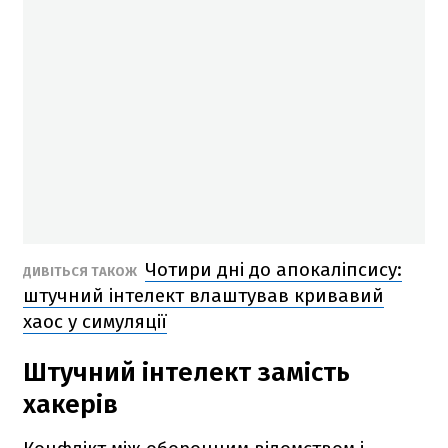
Чотири дні до апокаліпсису:
ДИВІТЬСЯ ТАКОЖ
штучний інтелект влаштував кривавий
хаос у симуляції
Штучний інтелект замість
хакерів