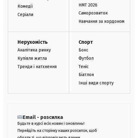
НМТ 2026
Комедії
Саморозвиток
Серіали
Навчання за кордоном
Нерухомість
Спорт
Аналітика ринку
Бокс
Купівля житла
Футбол
Тренди і натхнення
Теніс
Біатлон
Інші види спорту
Email - розсилка
Будьте в курсі всіх новин і оновлень!
Перейдіть на сторінку наших розсилок, щоб
обрати ті, що відповідають вашим