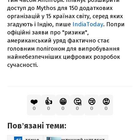
доступ до Mythos для 150 додаткових
організацій у 15 країнах світу, серед яких
згадують і Індію, пише
IndiaToday
. Попри
офіційні заяви про "ризики",
американський уряд фактично стає
головним полігоном для випробування
найнебезпечніших цифрових розробок
сучасності.
❤️
👍
😁
🤔
😢
😡
0
0
0
0
0
0
Повʼязані теми: