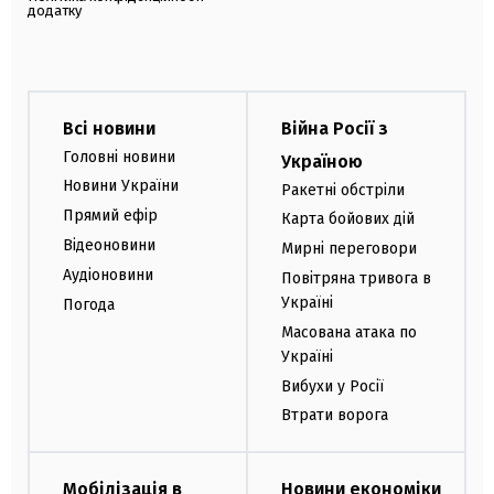
додатку
Всі новини
Війна Росії з
Головні новини
Україною
Новини України
Ракетні обстріли
Прямий ефір
Карта бойових дій
Відеоновини
Мирні переговори
Аудіоновини
Повітряна тривога в
Україні
Погода
Масована атака по
Україні
Вибухи у Росії
Втрати ворога
Мобілізація в
Новини економіки