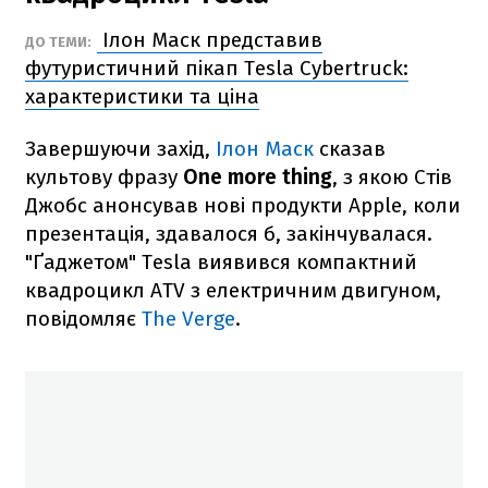
Ілон Маск представив
ДО ТЕМИ:
футуристичний пікап Tesla Cybertruck:
характеристики та ціна
Завершуючи захід,
Ілон Маск
сказав
культову фразу
One more thing
, з якою Стів
Джобс анонсував нові продукти Apple, коли
презентація, здавалося б, закінчувалася.
"Ґаджетом" Tesla виявився компактний
квадроцикл
ATV
з електричним двигуном,
повідомляє
The Verge
.