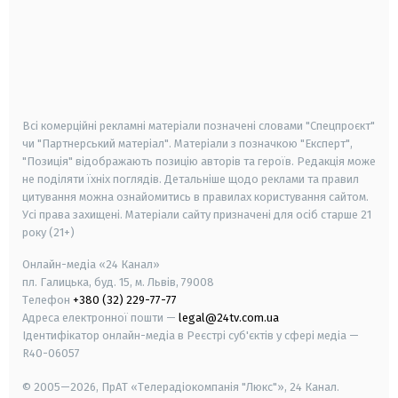
android
apple
smart tv
samsung smart tv
Всі комерційні рекламні матеріали позначені словами "Спецпроєкт"
чи "Партнерський матеріал". Матеріали з позначкою "Експерт",
"Позиція" відображають позицію авторів та героїв. Редакція може
не поділяти їхніх поглядів. Детальніше щодо реклами та правил
цитування можна ознайомитись в правилах користування сайтом.
Усі права захищені.
Матеріали сайту призначені для осіб старше
21
року (21+)
Онлайн-медіа «24 Канал»
пл. Галицька, буд. 15, м. Львів, 79008
Телефон
+380 (32) 229-77-77
Адреса електронної пошти —
legal@24tv.com.ua
Ідентифікатор онлайн-медіа в Реєстрі суб'єктів у сфері медіа —
R40-06057
© 2005—2026,
ПрАТ «Телерадіокомпанія "Люкс"», 24 Канал.