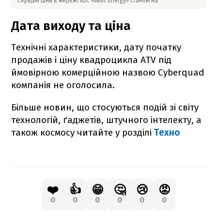
Середні ціни в мережі АЗС «Amic Energy» станом на
Дата виходу та ціна
Технічні характеристики, дату початку
продажів і ціну квадроцикла
ATV
під
ймовірною комерційною назвою Cyberquad
компанія не оголосила.
Більше новин, що стосуються подій зі світу
технологій, ґаджетів, штучного інтелекту, а
також космосу читайте у розділі
Техно
❤️
👍
😁
🤔
😢
😡
0
0
0
0
0
0