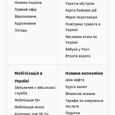
Новини України
Ракетні обстріли
Прямий ефір
Карта бойових дій
Відеоновини
Мирні переговори
Аудіоновини
Повітряна тривога в
Україні
Погода
Масована атака по
Україні
Вибухи у Росії
Втрати ворога
Мобілізація в
Новини економіки
Ціна нафти
Україні
Курси валют
Звільнення з військової
служби
Фінансові новини
Мобілізація 50+
Тарифи на комунальні
послуги
Мобілізація жінок
Податки
Контракт для 18-24-