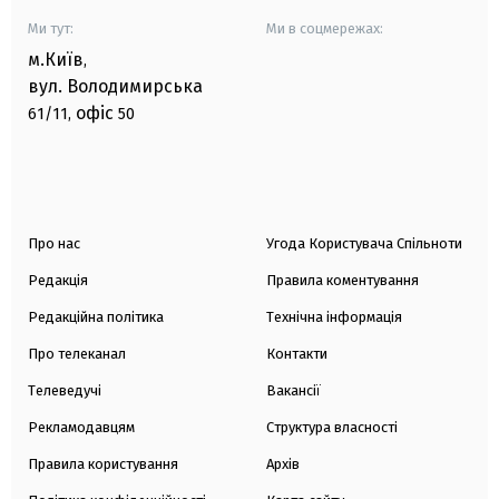
Ми тут:
Ми в соцмережах:
м.Київ
,
вул. Володимирська
офіс
61/11,
50
Про нас
Угода Користувача Спільноти
Редакція
Правила коментування
Редакційна політика
Технічна інформація
Про телеканал
Контакти
Телеведучі
Вакансії
Рекламодавцям
Структура власності
Правила користування
Архів