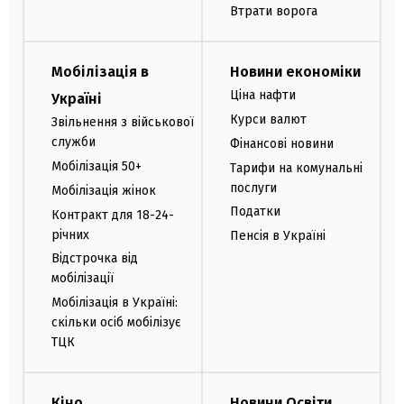
Втрати ворога
Мобілізація в
Новини економіки
Ціна нафти
Україні
Курси валют
Звільнення з військової
служби
Фінансові новини
Мобілізація 50+
Тарифи на комунальні
послуги
Мобілізація жінок
Податки
Контракт для 18-24-
річних
Пенсія в Україні
Відстрочка від
мобілізації
Мобілізація в Україні:
скільки осіб мобілізує
ТЦК
Кіно
Новини Освіти