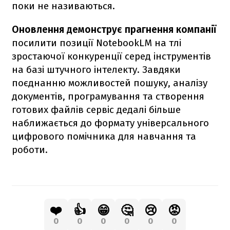
поки не називаються.
Оновлення демонструє прагнення компанії
посилити позиції NotebookLM на тлі
зростаючої конкуренції серед інструментів
на базі штучного інтелекту. Завдяки
поєднанню можливостей пошуку, аналізу
документів, програмування та створення
готових файлів сервіс дедалі більше
наближається до формату універсального
цифрового помічника для навчання та
роботи.
❤️
👍
😁
🤔
😢
😡
0
0
0
0
0
0