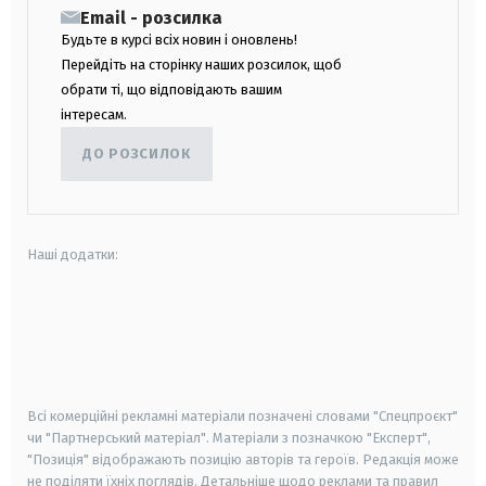
Email - розсилка
Будьте в курсі всіх новин і оновлень!
Перейдіть на сторінку наших розсилок, щоб
обрати ті, що відповідають вашим
інтересам.
ДО РОЗСИЛОК
Наші додатки:
android
apple
smart tv
samsung smart tv
Всі комерційні рекламні матеріали позначені словами "Спецпроєкт"
чи "Партнерський матеріал". Матеріали з позначкою "Експерт",
"Позиція" відображають позицію авторів та героїв. Редакція може
не поділяти їхніх поглядів. Детальніше щодо реклами та правил