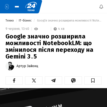
Техно
IT-бізнес
 Google значно розширила можливості NotebookLM: що змінилося після переходу на Gemini 3․5 
4 хв
9 червня,
13:40
Google значно розширила
можливості NotebookLM: що
змінилося після переходу на
Gemini 3․5
Артур Зайонц