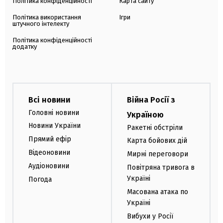
Політика конфіденційності
Карта сайту
Політика використання
Ігри
штучного інтелекту
Політика конфіденційності
додатку
Всі новини
Війна Росії з
Головні новини
Україною
Новини України
Ракетні обстріли
Прямий ефір
Карта бойових дій
Відеоновини
Мирні переговори
Аудіоновини
Повітряна тривога в
Україні
Погода
Масована атака по
Україні
Вибухи у Росії