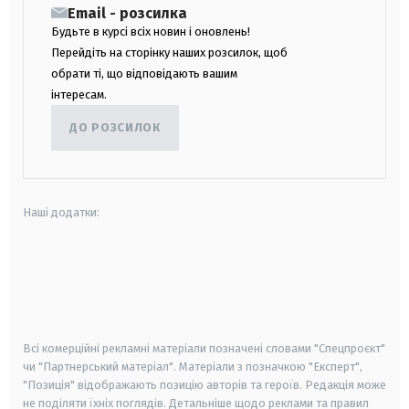
Email - розсилка
Будьте в курсі всіх новин і оновлень!
Перейдіть на сторінку наших розсилок, щоб
обрати ті, що відповідають вашим
інтересам.
ДО РОЗСИЛОК
Наші додатки:
android
apple
smart tv
samsung smart tv
Всі комерційні рекламні матеріали позначені словами "Спецпроєкт"
чи "Партнерський матеріал". Матеріали з позначкою "Експерт",
"Позиція" відображають позицію авторів та героїв. Редакція може
не поділяти їхніх поглядів. Детальніше щодо реклами та правил