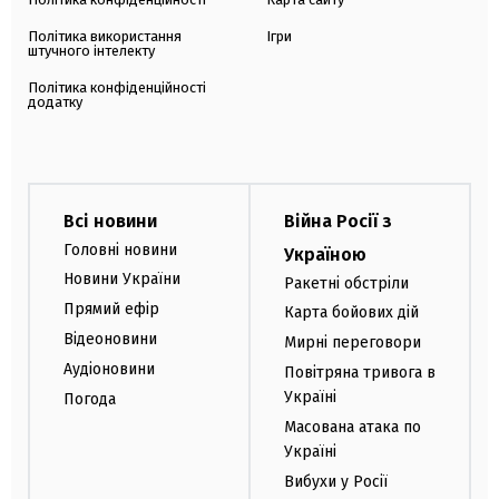
Політика використання
Ігри
штучного інтелекту
Політика конфіденційності
додатку
Всі новини
Війна Росії з
Головні новини
Україною
Новини України
Ракетні обстріли
Прямий ефір
Карта бойових дій
Відеоновини
Мирні переговори
Аудіоновини
Повітряна тривога в
Україні
Погода
Масована атака по
Україні
Вибухи у Росії