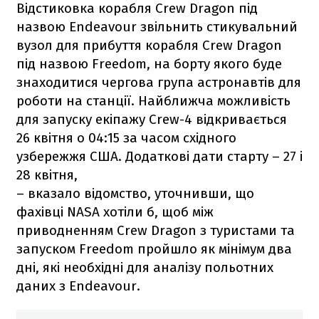
Відстиковка корабля Crew Dragon під
назвою Endeavour звільнить стикувальний
вузол для прибуття корабля Crew Dragon
під назвою Freedom, на борту якого буде
знаходитися чергова група астронавтів для
роботи на станції. Найближча можливість
для запуску екіпажу Crew-4 відкривається
26 квітня о 04:15 за часом східного
узбережжя США. Додаткові дати старту – 27 і
28 квітня,
– вказало відомство, уточнивши, що
фахівці NASA хотіли б, щоб між
приводненням Crew Dragon з туристами та
запуском Freedom пройшло як мінімум два
дні, які необхідні для аналізу польотних
даних з Endeavour.