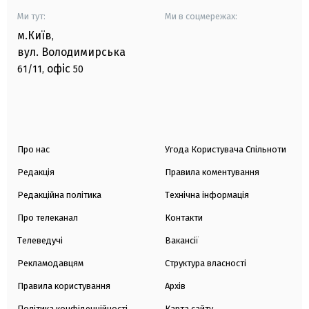
Ми тут:
Ми в соцмережах:
м.Київ
,
вул. Володимирська
офіс
61/11,
50
Про нас
Угода Користувача Спільноти
Редакція
Правила коментування
Редакційна політика
Технічна інформація
Про телеканал
Контакти
Телеведучі
Вакансії
Рекламодавцям
Структура власності
Правила користування
Архів
Політика конфіденційності
Карта сайту