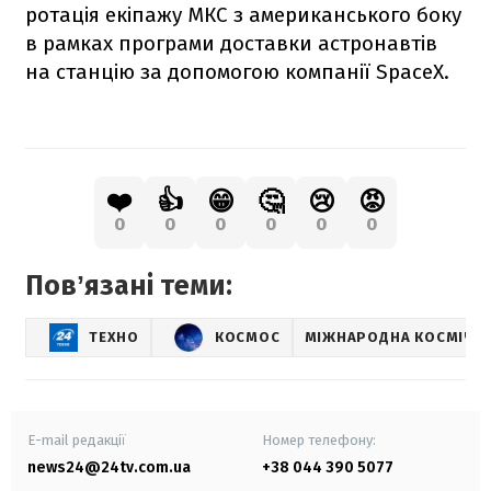
ротація екіпажу МКС з американського боку
в рамках програми доставки астронавтів
на станцію за допомогою компанії SpaceX.
❤️
👍
😁
🤔
😢
😡
0
0
0
0
0
0
Повʼязані теми:
ТЕХНО
КОСМОС
МІЖНАРОДНА КОСМІЧНА
E-mail редакції
Номер телефону:
news24@24tv.com.ua
+38 044 390 5077