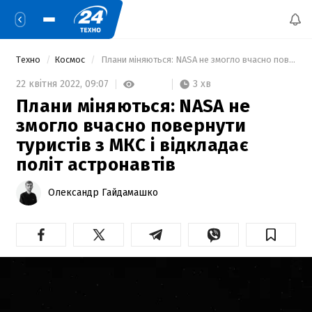
Техно
Космос
 Плани міняються: NASA не змогло вчасно повернути туристів з МКС і відкладає політ астронавтів 
3 хв
22 квітня 2022,
09:07
Плани міняються: NASA не
змогло вчасно повернути
туристів з МКС і відкладає
політ астронавтів
Олександр Гайдамашко