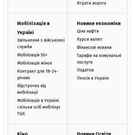
Втрати ворога
Мобілізація в
Новини економіки
Ціна нафти
Україні
Курси валют
Звільнення з військової
служби
Фінансові новини
Мобілізація 50+
Тарифи на комунальні
послуги
Мобілізація жінок
Податки
Контракт для 18-24-
річних
Пенсія в Україні
Відстрочка від
мобілізації
Мобілізація в Україні:
скільки осіб мобілізує
ТЦК
Кіно
Новини Освіти