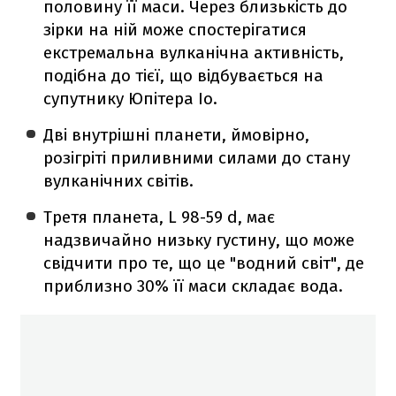
половину її маси. Через близькість до
зірки на ній може спостерігатися
екстремальна вулканічна активність,
подібна до тієї, що відбувається на
супутнику Юпітера Іо.
Дві внутрішні планети, ймовірно,
розігріті приливними силами до стану
вулканічних світів.
Третя планета, L 98-59 d, має
надзвичайно низьку густину, що може
свідчити про те, що це "водний світ", де
приблизно 30% її маси складає вода.