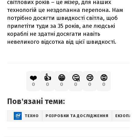
світлових років – це мізер, для наших
технологій це нездоланна перепона. Нам
потрібно досягти швидкості світла, щоб
прилетіти туди за 35 років, але людські
кораблі не здатні досягати навіть
невеликого відсотка від цієї швидкості.
❤️
👍
😁
🤔
😢
😡
0
0
0
0
0
0
Повʼязані теми:
ТЕХНО
РОЗРОБКИ ТА ДОСЛІДЖЕННЯ
ЕКЗОПЛА