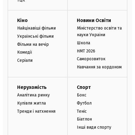
ТЦК
Кіно
Новини Освіти
Найцікавіші фільми
Міністерство освіти та
науки України
Українські фільми
Школа
Фільми на вечір
НМТ 2026
Комедії
Саморозвиток
Серіали
Навчання за кордоном
Нерухомість
Спорт
Аналітика ринку
Бокс
Купівля житла
Футбол
Тренди і натхнення
Теніс
Біатлон
Інші види спорту