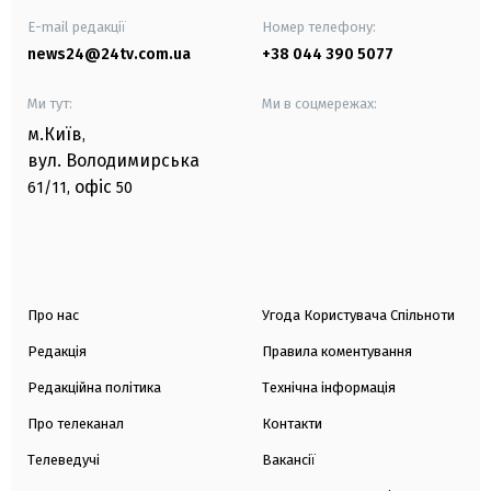
E-mail редакції
Номер телефону:
news24@24tv.com.ua
+38 044 390 5077
Ми тут:
Ми в соцмережах:
м.Київ
,
вул. Володимирська
офіс
61/11,
50
Про нас
Угода Користувача Спільноти
Редакція
Правила коментування
Редакційна політика
Технічна інформація
Про телеканал
Контакти
Телеведучі
Вакансії