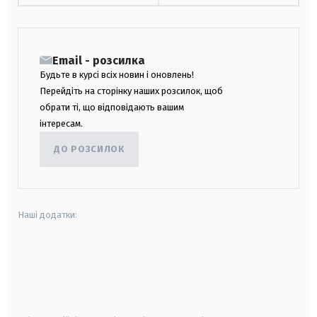
Email - розсилка
Будьте в курсі всіх новин і оновлень!
Перейдіть на сторінку наших розсилок, щоб
обрати ті, що відповідають вашим
інтересам.
ДО РОЗСИЛОК
Наші додатки:
android
apple
smart tv
samsung smart tv