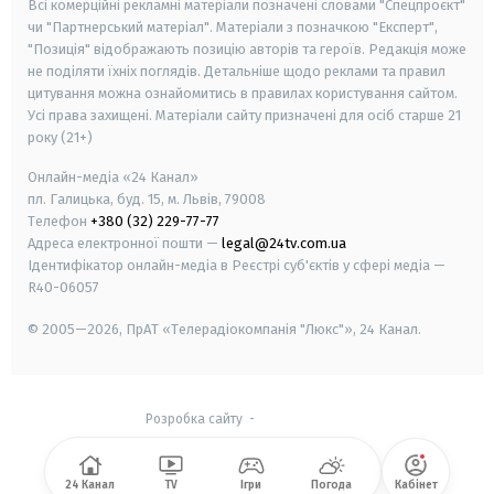
Всі комерційні рекламні матеріали позначені словами "Спецпроєкт"
чи "Партнерський матеріал". Матеріали з позначкою "Експерт",
"Позиція" відображають позицію авторів та героїв. Редакція може
не поділяти їхніх поглядів. Детальніше щодо реклами та правил
цитування можна ознайомитись в правилах користування сайтом.
Усі права захищені.
Матеріали сайту призначені для осіб старше
21
року (21+)
Онлайн-медіа «24 Канал»
пл. Галицька, буд. 15, м. Львів, 79008
Телефон
+380 (32) 229-77-77
Адреса електронної пошти —
legal@24tv.com.ua
Ідентифікатор онлайн-медіа в Реєстрі суб'єктів у сфері медіа —
R40-06057
© 2005—2026,
ПрАТ «Телерадіокомпанія "Люкс"», 24 Канал.
Розробка сайту
-
24 Канал
TV
Ігри
Погода
Кабінет