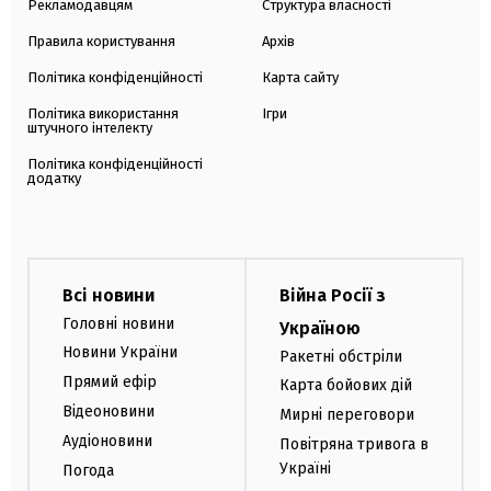
Рекламодавцям
Структура власності
Правила користування
Архів
Політика конфіденційності
Карта сайту
Політика використання
Ігри
штучного інтелекту
Політика конфіденційності
додатку
Всі новини
Війна Росії з
Головні новини
Україною
Новини України
Ракетні обстріли
Прямий ефір
Карта бойових дій
Відеоновини
Мирні переговори
Аудіоновини
Повітряна тривога в
Україні
Погода