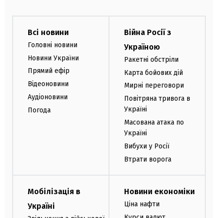
Всі новини
Війна Росії з
Головні новини
Україною
Новини України
Ракетні обстріли
Прямий ефір
Карта бойових дій
Відеоновини
Мирні переговори
Аудіоновини
Повітряна тривога в
Україні
Погода
Масована атака по
Україні
Вибухи у Росії
Втрати ворога
Мобілізація в
Новини економіки
Ціна нафти
Україні
Курси валют