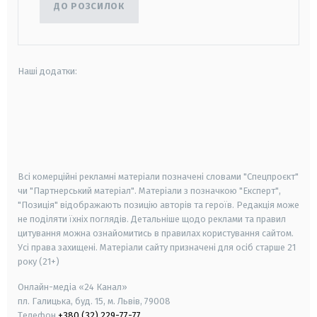
ДО РОЗСИЛОК
Наші додатки:
android
apple
smart tv
samsung smart tv
Всі комерційні рекламні матеріали позначені словами "Спецпроєкт"
чи "Партнерський матеріал". Матеріали з позначкою "Експерт",
"Позиція" відображають позицію авторів та героїв. Редакція може
не поділяти їхніх поглядів. Детальніше щодо реклами та правил
цитування можна ознайомитись в правилах користування сайтом.
Усі права захищені.
Матеріали сайту призначені для осіб старше
21
року (21+)
Онлайн-медіа «24 Канал»
пл. Галицька, буд. 15, м. Львів, 79008
Телефон
+380 (32) 229-77-77