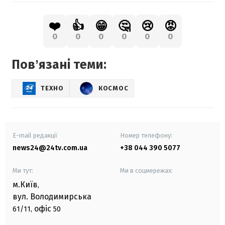
❤️
👍
😁
🤔
😢
😡
0
0
0
0
0
0
Повʼязані теми:
ТЕХНО
КОСМОС
E-mail редакції
Номер телефону:
news24@24tv.com.ua
+38 044 390 5077
Ми тут:
Ми в соцмережах:
м.Київ
,
вул. Володимирська
офіс
61/11,
50