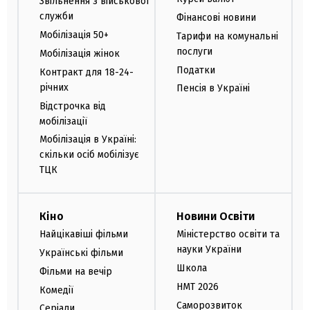
Звільнення з військової
служби
Фінансові новини
Мобілізація 50+
Тарифи на комунальні
послуги
Мобілізація жінок
Податки
Контракт для 18-24-
річних
Пенсія в Україні
Відстрочка від
мобілізації
Мобілізація в Україні:
скільки осіб мобілізує
ТЦК
Кіно
Новини Освіти
Найцікавіші фільми
Міністерство освіти та
науки України
Українські фільми
Школа
Фільми на вечір
НМТ 2026
Комедії
Саморозвиток
Серіали