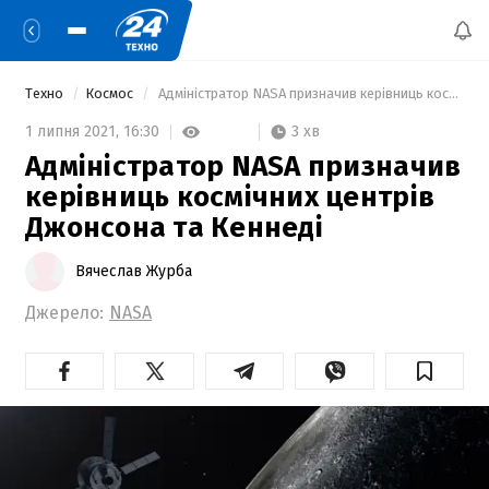
Техно
Космос
 Адміністратор NASA призначив керівниць космічних центрів Джонсона та Кеннеді  
3 хв
1 липня 2021,
16:30
Адміністратор NASA призначив
керівниць космічних центрів
Джонсона та Кеннеді
Вячеслав Журба
Джерело:
NASA