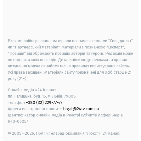
android
apple
smart tv
samsung smart tv
Всі комерційні рекламні матеріали позначені словами "Спецпроєкт"
чи "Партнерський матеріал". Матеріали з позначкою "Експерт",
"Позиція" відображають позицію авторів та героїв. Редакція може
не поділяти їхніх поглядів. Детальніше щодо реклами та правил
цитування можна ознайомитись в правилах користування сайтом.
Усі права захищені.
Матеріали сайту призначені для осіб старше
21
року (21+)
Онлайн-медіа «24 Канал»
пл. Галицька, буд. 15, м. Львів, 79008
Телефон
+380 (32) 229-77-77
Адреса електронної пошти —
legal@24tv.com.ua
Ідентифікатор онлайн-медіа в Реєстрі суб'єктів у сфері медіа —
R40-06057
© 2005—2026,
ПрАТ «Телерадіокомпанія "Люкс"», 24 Канал.