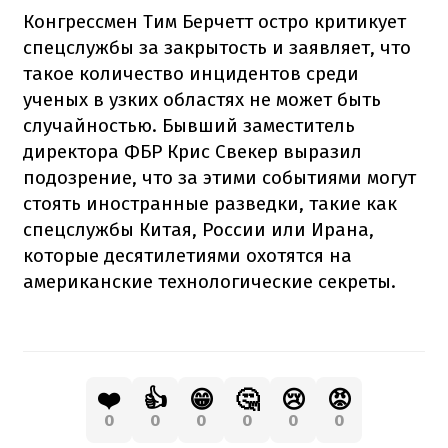
Конгрессмен Тим Берчетт остро критикует
спецслужбы за закрытость и заявляет, что
такое количество инцидентов среди
ученых в узких областях не может быть
случайностью. Бывший заместитель
директора ФБР Крис Свекер выразил
подозрение, что за этими событиями могут
стоять иностранные разведки, такие как
спецслужбы Китая, России или Ирана,
которые десятилетиями охотятся на
американские технологические секреты.
❤️
👍
😁
🤔
😢
😡
0
0
0
0
0
0