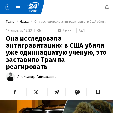
Техно
Наука
 Она исследовала антигравитацию: в США убили уже одиннадцатую ученую, это заставило Трампа реагировать 
7 мин
17 апреля,
12:23
1
Она исследовала
антигравитацию: в США убили
уже одиннадцатую ученую, это
заставило Трампа
реагировать
Александр Гайдамашко