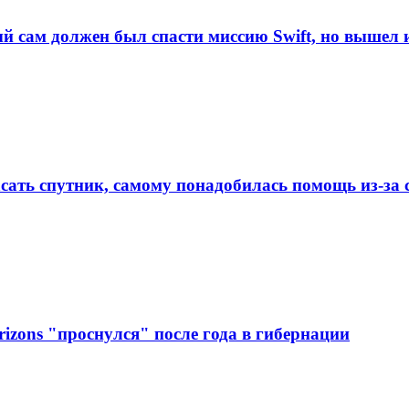
й сам должен был спасти миссию Swift, но вышел 
сать спутник, самому понадобилась помощь из-за 
izons "проснулся" после года в гибернации