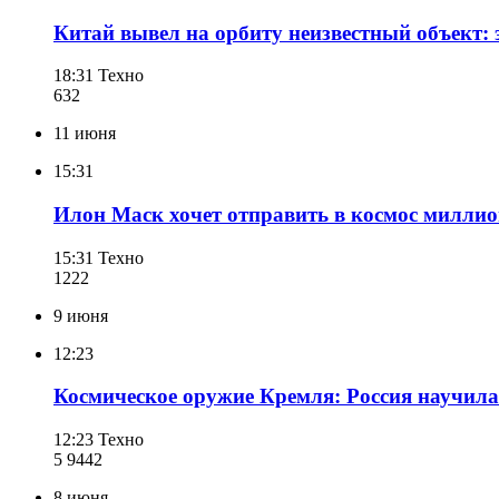
Китай вывел на орбиту неизвестный объект:
18:31
Техно
632
11 июня
15:31
Илон Маск хочет отправить в космос миллио
15:31
Техно
122
2
9 июня
12:23
Космическое оружие Кремля: Россия научил
12:23
Техно
5 944
2
8 июня