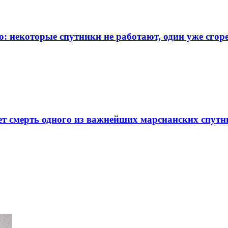
о: некоторые спутники не работают, один уже сгор
т смерть одного из важнейших марсианских спутн