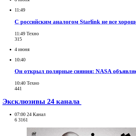
11:49
С российским аналогом Starlink не все хорош
11:49
Техно
315
4 июня
10:40
Он открыл полярные сияния: NASA объявляе
10:40
Техно
441
Эксклюзивы 24 канала
07:00
24 Канал
6 316
1