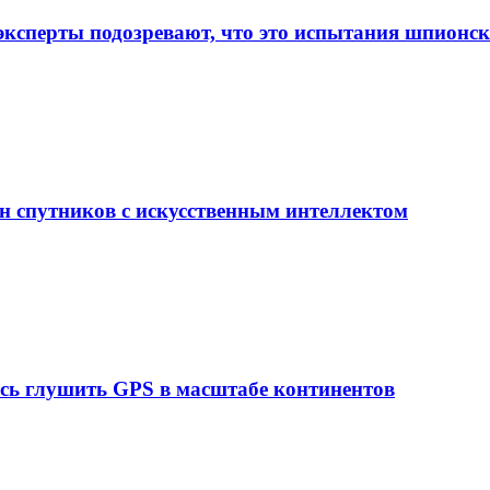
 эксперты подозревают, что это испытания шпионс
н спутников с искусственным интеллектом
ась глушить GPS в масштабе континентов