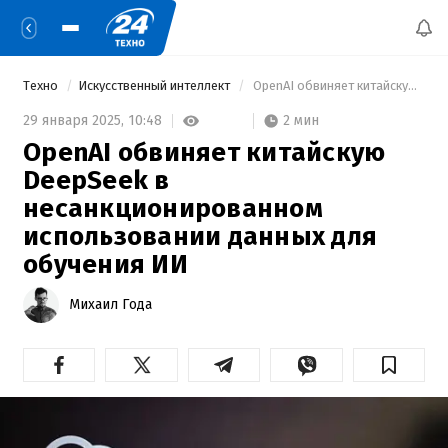
Техно
Искусственный интеллект
 OpenAI обвиняет китайскую DeepSeek в несанкционированном использовании данных для обучения ИИ 
2 мин
29 января 2025,
10:48
OpenAI обвиняет китайскую
DeepSeek в
несанкционированном
использовании данных для
обучения ИИ
Михаил Года