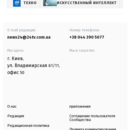
ТЕХНО
ИСКУССТВЕННЫЙ ИНТЕЛЛЕКТ
OP
E-mail редакции
Номер телефона:
news24@24tv.com.ua
+38 044 390 5077
Мы здесь:
Мы в соцсетях:
г. Киев
,
ул. Владимирская
61/11,
офис
50
О нас
приложения
Редакция
Соглашение пользователя
Сообщества
Редакционная политика
Правила комментирования