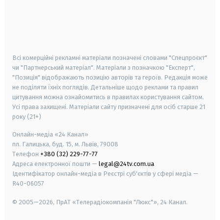
android
apple
smart tv
samsung smart tv
Всі комерційні рекламні матеріали позначені словами "Спецпроєкт"
чи "Партнерський матеріал". Матеріали з позначкою "Експерт",
"Позиція" відображають позицію авторів та героїв. Редакція може
не поділяти їхніх поглядів. Детальніше щодо реклами та правил
цитування можна ознайомитись в правилах користування сайтом.
Усі права захищені.
Матеріали сайту призначені для осіб старше
21
року (21+)
Онлайн-медіа «24 Канал»
пл. Галицька, буд. 15, м. Львів, 79008
Телефон
+380 (32) 229-77-77
Адреса електронної пошти —
legal@24tv.com.ua
Ідентифікатор онлайн-медіа в Реєстрі суб'єктів у сфері медіа —
R40-06057
© 2005—2026,
ПрАТ «Телерадіокомпанія "Люкс"», 24 Канал.