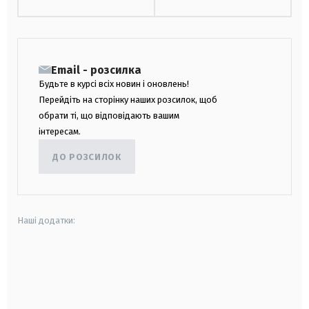
Email - розсилка
Будьте в курсі всіх новин і оновлень!
Перейдіть на сторінку наших розсилок, щоб
обрати ті, що відповідають вашим
інтересам.
ДО РОЗСИЛОК
Наші додатки:
android
apple
smart tv
samsung smart tv