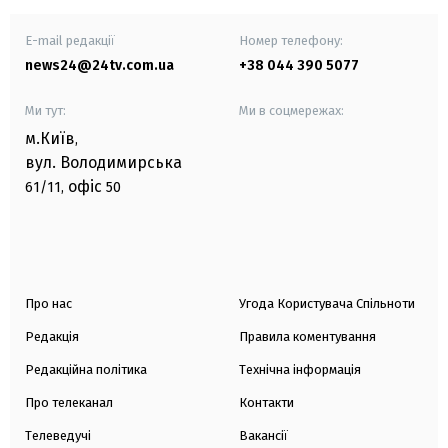
E-mail редакції
Номер телефону:
news24@24tv.com.ua
+38 044 390 5077
Ми тут:
Ми в соцмережах:
м.Київ
,
вул. Володимирська
офіс
61/11,
50
Про нас
Угода Користувача Спільноти
Редакція
Правила коментування
Редакційна політика
Технічна інформація
Про телеканал
Контакти
Телеведучі
Вакансії