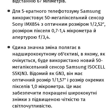
відстанню 67 міліметрів.
Для 5-кратного телефотозуму Samsung
використовує 50-мегапіксельний сенсор
Sony IMX854 з оптичним розміром 1/2,52″,
розміром пікселя 0,7-1,4 мікрометра й
апертурою f/3,4.
Єдина значна зміна полягає в
надширококутному об'єктиві, в якому, як
очікується, буде використано новий 50-
мегапіксельний сенсор Samsung ISOCELL
S5KJN3. Відомий як GN3, він має
оптичний розмір 1/1,57″ і розмір окремих
пікселів 1,0 мікрометра. Це має
забезпечити покращені ширококутні
знімки з підвищеною чіткістю та
світлочутливістю.