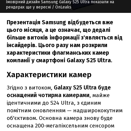
Імовірний дизайн Samsung Galaxy S25 Ultra показали на
рендерах ще у вересні
/ OnLeaks
Презентація Samsung відбудеться вже
цього місяця, а це означає, що дедалі
більше витоків інформації з'являється від
інсайдерів. Цього разу нам розкрили
характеристики флагманських камер
компанії у смартфоні Galaxy S25 Ultra.
Характеристики камер
Згідно з витоком,
Galaxy S25 Ultra буде
оснащений чотирма камерами
, майже
ідентичними до S24 Ultra, з єдиним
помітним оновленням — надширококутним
об'єктивом. Основна камера знову буде
оснащена 200-мегапіксельним сенсором