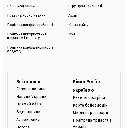
Рекламодавцям
Структура власності
Правила користування
Архів
Політика конфіденційності
Карта сайту
Політика використання
Ігри
штучного інтелекту
Політика конфіденційності
додатку
Всі новини
Війна Росії з
Головні новини
Україною
Новини України
Ракетні обстріли
Прямий ефір
Карта бойових дій
Відеоновини
Мирні переговори
Аудіоновини
Повітряна тривога в
Україні
Погода