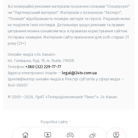
Всі комерційні рекламні матеріали позначені словами "Спецпроєкт"
чи "Партнерський матеріал". Матеріали з позначкою "Експерт",
"Позиція" відображають позицію авторів та героїв. Редакція може
не поділяти їхніх поглядів. Детальніше щодо реклами та правил
цитування можна ознайомитись в правилах користування сайтом.
Усі права захищені.
Матеріали сайту призначені для осіб старше
21
року (21+)
Онлайн-медіа «24 Канал»
пл. Галицька, буд. 15, м. Львів, 79008
Телефон
+380 (32) 229-77-77
Адреса електронної пошти —
legal@24tv.com.ua
Ідентифікатор онлайн-медіа в Реєстрі суб'єктів у сфері медіа —
R40-06057
© 2005—2026,
ПрАТ «Телерадіокомпанія "Люкс"», 24 Канал.
Розробка сайту
-