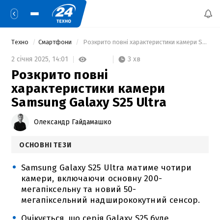
Техно
Смартфони
 Розкрито повні характеристики камери Samsung Galaxy S25 Ultra 
3 хв
2 січня 2025,
14:01
Розкрито повні
характеристики камери
Samsung Galaxy S25 Ultra
Олександр Гайдамашко
ОСНОВНІ ТЕЗИ
Samsung Galaxy S25 Ultra матиме чотири
камери, включаючи основну 200-
мегапіксельну та новий 50-
мегапіксельний надширококутний сенсор.
Очікується, що серія Galaxy S25 буде