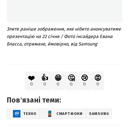
Злите раніше зображення, яке нібито анонсуватиме
презентацію на 22 січня / Фото інсайдера Евана
Бласса, отримане, ймовірно, від Samsung
❤️
👍
😁
🤔
😢
😡
0
0
0
0
0
0
Повʼязані теми:
ТЕХНО
СМАРТФОНИ
SAMSUNG