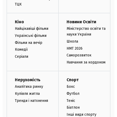
ТЦК
Кіно
Новини Освіти
Найцікавіші фільми
Міністерство освіти та
науки України
Українські фільми
Школа
Фільми на вечір
НМТ 2026
Комедії
Саморозвиток
Серіали
Навчання за кордоном
Нерухомість
Спорт
Аналітика ринку
Бокс
Купівля житла
Футбол
Тренди і натхнення
Теніс
Біатлон
Інші види спорту