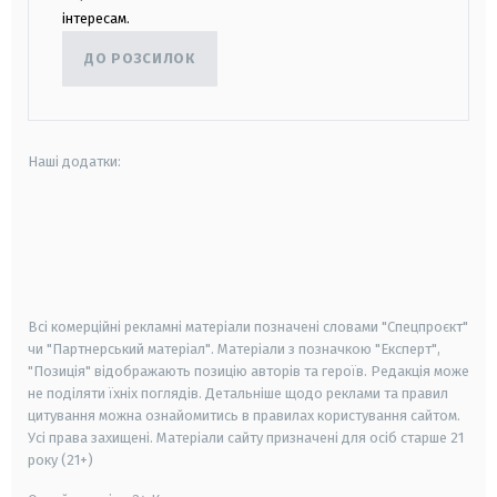
інтересам.
ДО РОЗСИЛОК
Наші додатки:
android
apple
smart tv
samsung smart tv
Всі комерційні рекламні матеріали позначені словами "Спецпроєкт"
чи "Партнерський матеріал". Матеріали з позначкою "Експерт",
"Позиція" відображають позицію авторів та героїв. Редакція може
не поділяти їхніх поглядів. Детальніше щодо реклами та правил
цитування можна ознайомитись в правилах користування сайтом.
Усі права захищені.
Матеріали сайту призначені для осіб старше
21
року (21+)