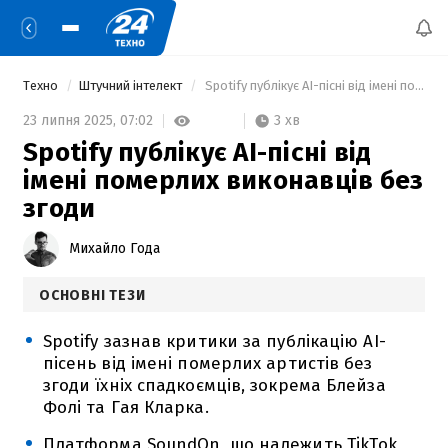
Техно
Штучний інтелект
 Spotify публікує AI-пісні від імені померлих виконавців без згоди 
3 хв
23 липня 2025,
07:02
Spotify публікує AI-пісні від
імені померлих виконавців без
згоди
Михайло Года
ОСНОВНІ ТЕЗИ
Spotify зазнав критики за публікацію AI-
пісень від імені померлих артистів без
згоди їхніх спадкоємців, зокрема Блейза
Фолі та Гая Кларка.
Платформа SoundOn, що належить TikTok,