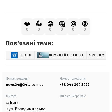
❤️
👍
😁
🤔
😢
😡
0
0
0
0
0
0
Повʼязані теми:
ТЕХНО
ШТУЧНИЙ ІНТЕЛЕКТ
SPOTIFY
E-mail редакції
Номер телефону:
news24@24tv.com.ua
+38 044 390 5077
Ми тут:
Ми в соцмережах:
м.Київ
,
вул. Володимирська