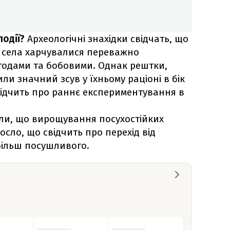
події?
Археологічні знахідки свідчать, що
 села харчувалися переважно
годами та бобовими. Однак рештки,
или значний зсув у їхньому раціоні в бік
свідчить про раннє експериментування в
ли, що вирощування посухостійких
осло, що свідчить про перехід від
більш посушливого.