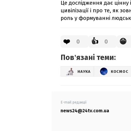
Це дослідження дає цінну
цивілізації і про те, як зо
роль у формуванні людськи
❤️
👍
😁
0
0
Повʼязані теми:
НАУКА
КОСМОС
E-mail редакції
news24@24tv.com.ua