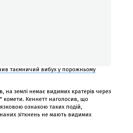
чив таємничий вибух у порожньому
 на землі немає видимих кратерів через
" комети. Кеннетт наголосив, що
'язковою ознакою таких подій,
наних зіткнень не мають видимих