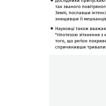
Дослідники припускають
так званого повітряног
Землі, пославши інтенс
знищивши її мешканців
Науковці також вважаю
"гіпотезою зіткнення з
того, що регіон покрив
спричинивши тривалий 