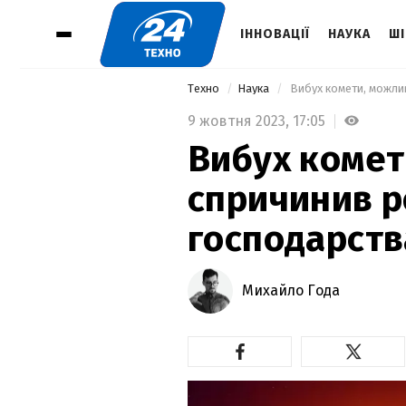
ІННОВАЦІЇ
НАУКА
ШІ
Техно
Наука
9 жовтня 2023,
17:05
Вибух комет
спричинив р
господарств
Михайло Года