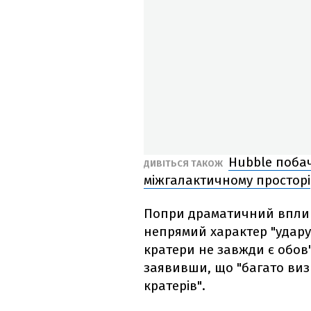
Hubble поба
ДИВІТЬСЯ ТАКОЖ
міжгалактичному просторі
Попри драматичний вплив,
непрямий характер "удару
кратери не завжди є обов
заявивши, що "багато виз
кратерів".