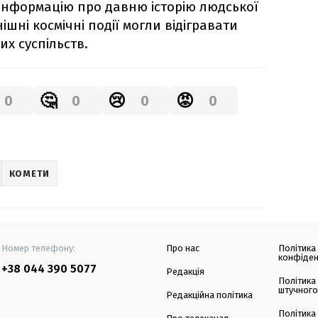
 інформацію про давню історію людської
внішні космічні події могли відігравати
х суспільств.
🤔
😢
😡
0
0
0
0
КОМЕТИ
Номер телефону:
Про нас
Політика
конфіден
+38 044 390 5077
Редакція
Політика
штучного
Редакційна політика
Політика