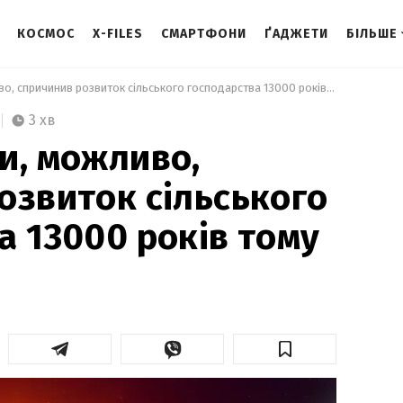
КОСМОС
X-FILES
СМАРТФОНИ
ҐАДЖЕТИ
БІЛЬШЕ
 Вибух комети, можливо, спричинив розвиток сільського господарства 13000 років тому 
3 хв
и, можливо,
озвиток сільського
а 13000 років тому