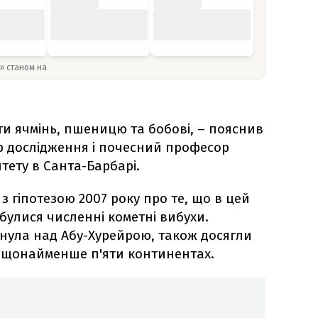
y» станом на
 ячмінь, пшеницю та бобові, – пояснив
р дослідження і почесний професор
тету в Санта-Барбарі.
з гіпотезою 2007 року про те, що в цей
булися численні кометні вибухи.
нула над Абу-Хурейрою, також досягли
а щонайменше п'яти континентах.