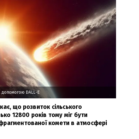
а допомогою DALL-E
кає, що розвиток сільського
зько 12800 років тому міг бути
фрагментованої комети в атмосфері