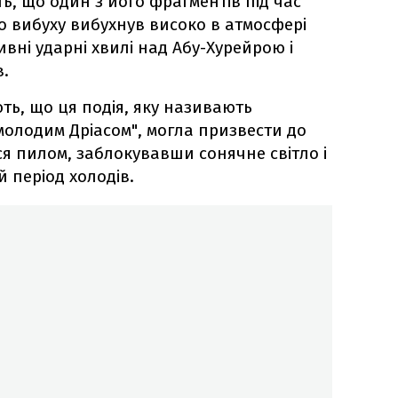
, що один з його фрагментів під час
о вибуху вибухнув високо в атмосфері
ивні ударні хвилі над Абу-Хурейрою і
.
ть, що ця подія, яку називають
 молодим Дріасом", могла призвести до
ся пилом, заблокувавши сонячне світло і
період холодів.