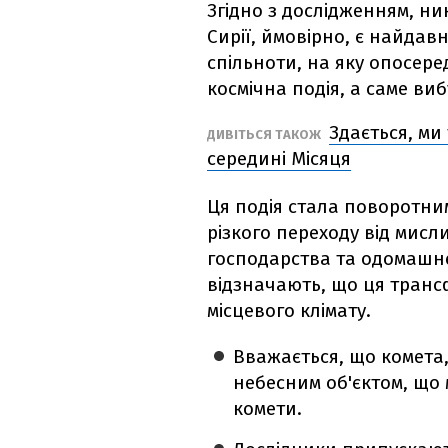
Згідно з дослідженням, ни
Сирії, ймовірно, є найда
спільноти, на яку опосер
космічна подія, а саме виб
Здається, ми
ДИВІТЬСЯ ТАКОЖ
середині Місяця
Ця подія стала поворотним
різкого переходу від мисл
господарства та одомашн
відзначають, що ця транс
місцевого клімату.
Вважається, що комета,
небесним об'єктом, що 
комети.