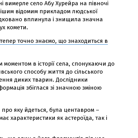
ні вимерле село Абу Хурейра на півночі
внішим відомим прикладом людської
едковано вплинула і знищила значна
ух комети.
 тепер точно знаємо, що знаходиться в
 моментом в історії села, спонукаючи до
ивського способу життя до сільського
ення диких тварин. Дослідники
формація збіглася зі значною зміною
 про яку йдеться, була центавром –
має характеристики як астероїда, так і