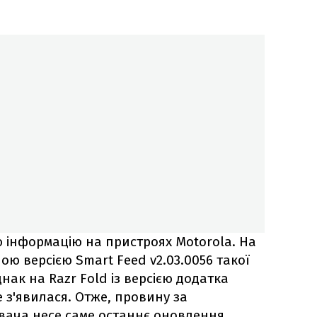
 інформацію на пристроях Motorola. На
ішою версією Smart Feed v2.03.0056 такої
ак на Razr Fold із версією додатка
е з'явилася. Отже, провину за
вача несе саме останнє оновлення.