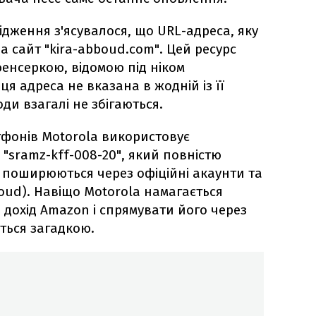
ідження з'ясувалося, що URL-адреса, яку
а сайт "kira-abboud.com". Цей ресурс
енсеркою, відомою під ніком
ця адреса не вказана в жодній із її
ди взагалі не збігаються.
фонів Motorola використовує
"sramz-kff-008-20", який повністю
що поширюються через офіційні акаунти та
boud). Навіщо Motorola намагається
дохід Amazon і спрямувати його через
ться загадкою.