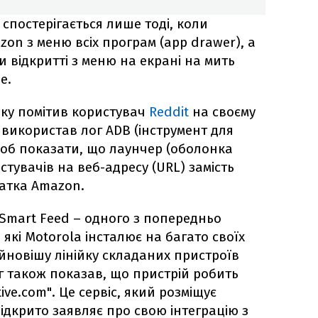
 спостерігається лише тоді, коли
on з меню всіх програм (app drawer), а
и відкритті з меню на екрані на мить
e.
ку помітив користувач
Reddit
на своєму
н використав лог ADB (інструмент для
об показати, що лаунчер (оболонка
тувачів на веб-адресу (URL) замість
датка Amazon.
 Smart Feed – одного з попередньо
 які Motorola інсталює на багато своїх
новішу лінійку складаних пристроїв
г також показав, що пристрій робить
ive.com". Це сервіс, який розміщує
ідкрито заявляє про свою інтеграцію з