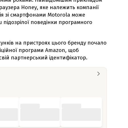
раузера Honey, яке належить компанії
ія зі смартфонами Motorola може
 підозрілої поведінки програмного
унків на пристроях цього бренду почало
іційної програми Amazon, щоб
свій партнерський ідентифікатор.