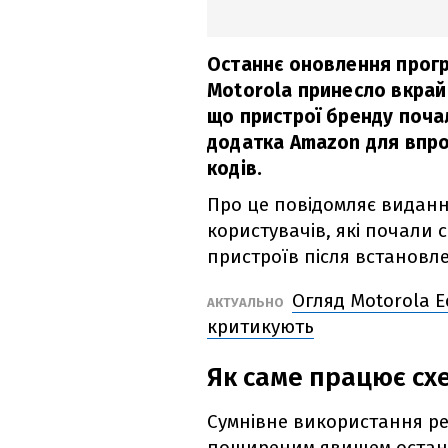
Останнє оновлення прог
Motorola принесло вкрай
що пристрої бренду поча
додатка Amazon для впр
кодів.
Про це повідомляє видан
користувачів, які почали 
пристроїв після встановл
Огляд Motorola 
АКТУАЛЬНО
критикують
Як саме працює схе
Сумнівне використання ре
поширеним явищем остан