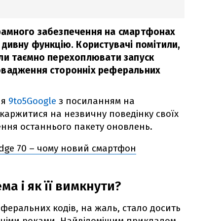
рамного забезпечення на смартфонах
 дивну функцію. Користувачі помітили,
ли таємно перехоплювати запуск
овадження сторонніх реферальних
ня
9to5Google
з посиланням на
скаржитися на незвичну поведінку своїх
ення останнього пакету оновлень.
Edge 70 – чому новий смартфон
ма і як її вимкнути?
феральних кодів, на жаль, стало досить
німи роками. Найвідомішим прикладом