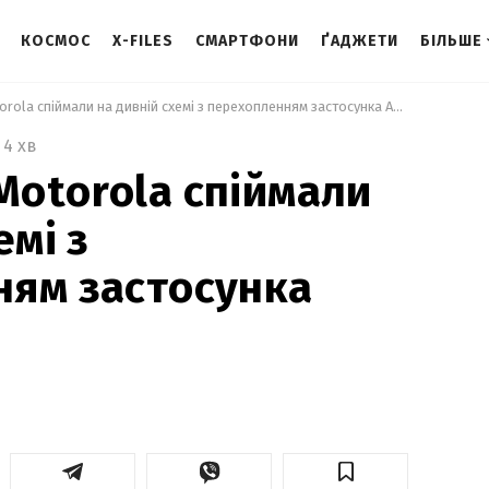
КОСМОС
X-FILES
СМАРТФОНИ
ҐАДЖЕТИ
БІЛЬШЕ
 Смартфони Motorola спіймали на дивній схемі з перехопленням застосунка Amazon 
4 хв
otorola спіймали
емі з
ням застосунка