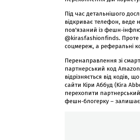
Під час детальнішого досл
відкриває телефон, веде н
пов'язаний із фешн-інфлю
@kirasfashionfinds. Проте 
соцмереж, а реферальні ко
Перенаправлення зі смарт
партнерський код Amazon 
відрізняється від кодів, 
сайти Кіри Аббуд (Kira Ab
перехопити партнерський 
фешн-блогерку – залишає