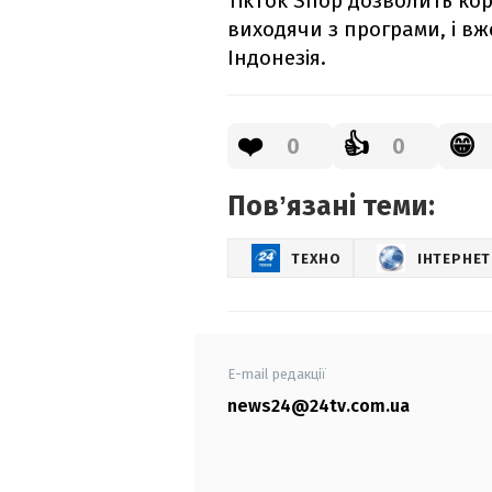
TikTok Shop дозволить ко
виходячи з програми, і вж
Індонезія.
❤️
👍
😁
0
0
Повʼязані теми:
ТЕХНО
ІНТЕРНЕТ
E-mail редакції
news24@24tv.com.ua