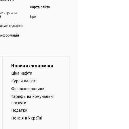
Карта сайту
ристувача
и
Ігри
коментування
 інформація
Новини економіки
Ціна нафти
Курси валют
Фінансові новини
Тарифи на комунальні
послуги
Податки
и
Пенсія в Україні