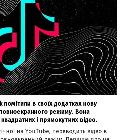
k помітили в своїх додатках нову
 повноекранного режиму. Вона
 квадратних і прямокутних відео.
ічної на YouTube, переводить відео в
 повноекранний режим. Першим про це