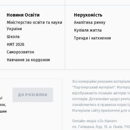
Новини Освіти
Нерухомість
Міністерство освіти та науки
Аналітика ринку
України
Купівля житла
Школа
Тренди і натхнення
НМТ 2026
Саморозвиток
Навчання за кордоном
Всі комерційні рекламні матеріал
"Партнерський матеріал". Матеріа
відображають позицію авторів та 
ДО РОЗСИЛОК
ь!
поглядів. Детальніше щодо рекл
лок,
ознайомитись в правилах користу
Матеріали сайту призначені для 
ашим
Онлайн-медіа «24 Канал»
пл. Галицька, буд. 15, м. Львів, 79