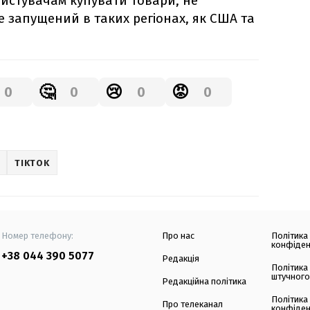
ристувачам купувати товари, не
е запущений в таких регіонах, як США та
🤔
😢
😡
0
0
0
0
TIKTOK
Номер телефону:
Про нас
Політика
конфіден
+38 044 390 5077
Редакція
Політика
штучного
Редакційна політика
Політика
Про телеканал
конфіден