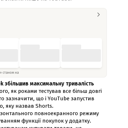
y» станом на
ok збільшив максимальну тривалість
ого, як роками тестував все більш довгі
о зазначити, що і YouTube запустив
о, яку назвав Shorts.
изонтального повноекранного режиму
туванням функції покупок у додатку.