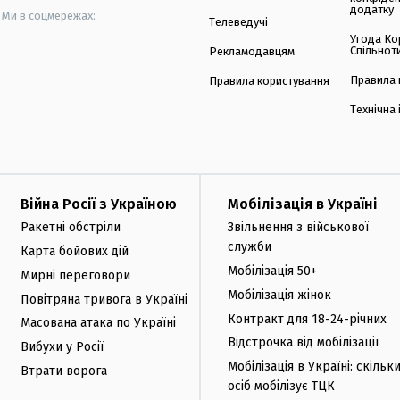
додатку
Ми в соцмережах:
Телеведучі
Угода Ко
Спільнот
Рекламодавцям
Правила 
Правила користування
Технічна
Війна Росії з Україною
Мобілізація в Україні
Ракетні обстріли
Звільнення з військової
служби
Карта бойових дій
Мобілізація 50+
Мирні переговори
Мобілізація жінок
Повітряна тривога в Україні
Контракт для 18-24-річних
Масована атака по Україні
Відстрочка від мобілізації
Вибухи у Росії
Мобілізація в Україні: скільк
Втрати ворога
осіб мобілізує ТЦК