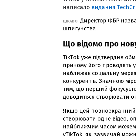
написало
видання
TechCr
Директор ФБР назва
ЦІКАВО
шпигунства
Що відомо про нов
TikTok уже підтвердив обм
причому його проводять у
наближає соціальну мереж
конкурентів. Значною міро
тим, що перший фокусуєть
доводиться створювати ок
Якщо цей повноекранний 
створювати одне відео, о
найближчим часом можемо
уTikTok, які зазвичай мо