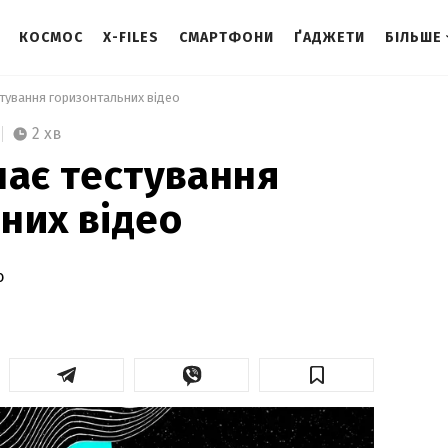
КОСМОС
X-FILES
СМАРТФОНИ
ҐАДЖЕТИ
БІЛЬШЕ
стування горизонтальних відео 
2 хв
нає тестування
них відео
о