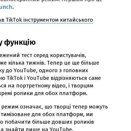
unch
.
в TikTok інструментом китайського
у функцію
ежений тест серед користувачів,
же кілька тижнів. Тепер це ще більше
у до YouTube, одного з головних
ю TikTok і YouTube відрізняються саме
ся на портретному відео, і творцям
ремі ролики для обох платформ.
режим означає, що творці тепер можуть
птимізоване для обох платформ, ми
 побачити більше довших роликів
жна знайти лише на YouTube.