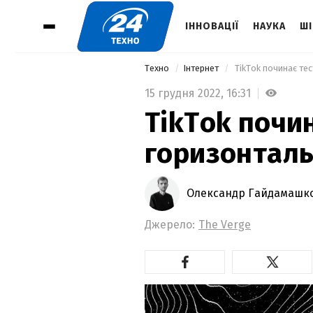
ІННОВАЦІЇ
НАУКА
ШІ
Техно
Інтернет
 TikTok починає те
15 грудня 2022,
16:31
TikTok почи
горизонталь
Олександр Гайдамашк
Джерело:
The Verge