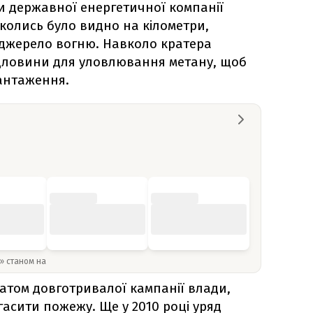
ки державної енергетичної компанії
е колись було видно на кілометри,
 джерело вогню. Навколо кратера
дловини для уловлювання метану, щоб
антаження.
y» станом на
татом довготривалої кампанії влади,
гасити пожежу. Ще у 2010 році уряд