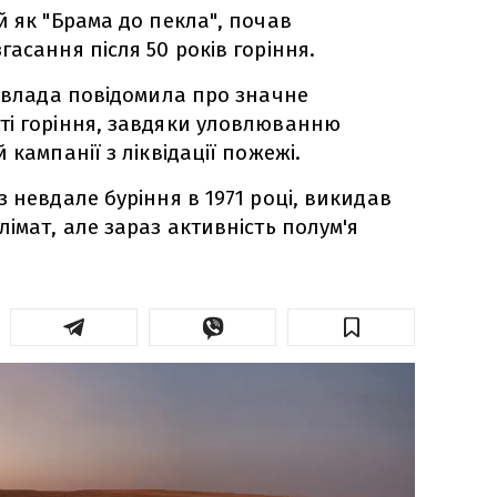
й як "Брама до пекла", почав
асання після 50 років горіння.
а влада повідомила про значне
ті горіння, завдяки уловлюванню
 кампанії з ліквідації пожежі.
 невдале буріння в 1971 році, викидав
імат, але зараз активність полум'я