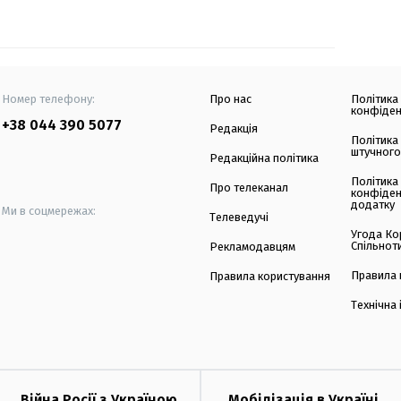
Номер телефону:
Про нас
Політика
конфіден
+38 044 390 5077
Редакція
Політика
штучного
Редакційна політика
Політика
Про телеканал
конфіден
додатку
Ми в соцмережах:
Телеведучі
Угода Ко
Спільнот
Рекламодавцям
Правила 
Правила користування
Технічна
Війна Росії з Україною
Мобілізація в Україні