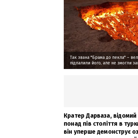
Так звана "Брама до пекла" – вел
підпалили його, але не змогли за
Кратер Дарваза, відомий 
понад пів століття в тур
він уперше демонструє оз