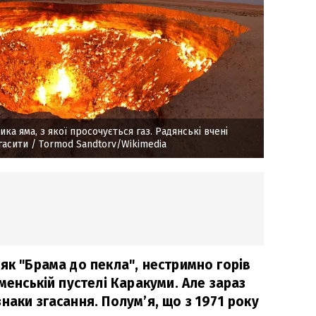
ика яма, з якої просочується газ. Радянські вчені
гасити
/ Tormod Sandtorv/Wikimedia
як "Брама до пекла", нестримно горів
кменській пустелі Каракуми. Але зараз
наки згасання. Полум’я, що з 1971 року