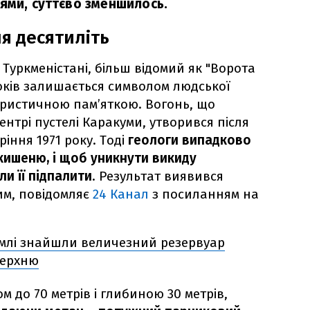
 ями, суттєво зменшилось.
ля десятиліть
Туркменістані, більш відомий як "Ворота
років залишається символом людської
ристичною пам’яткою. Вогонь, що
ентрі пустелі Каракуми, утворився після
іння 1971 року. Тоді
геологи випадково
кишеню, і щоб уникнути викиду
ли її підпалити
. Результат виявився
им, повідомляє
24 Канал
з посиланням на
емлі знайшли величезний резервуар
верхню
ом до 70 метрів і глибиною 30 метрів,