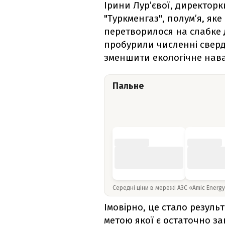
Ірини Лур’євої, директор
"Туркменгаз", полум’я, як
перетворилося на слабке
пробурили численні свер
зменшити екологічне нав
Пальне
Середні ціни в мережі АЗС «Amic Energ
Імовірно, це стало резуль
метою якої є остаточно за