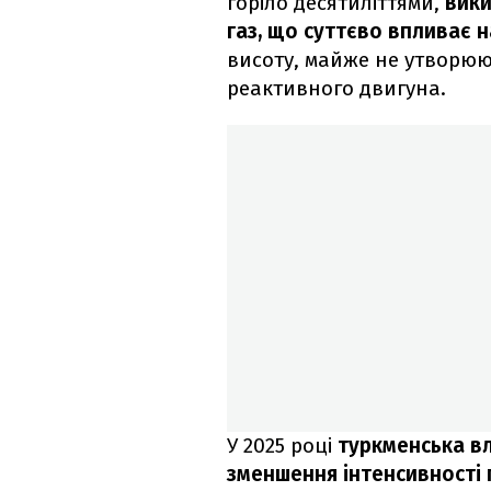
горіло десятиліттями,
вик
газ, що суттєво впливає н
висоту, майже не утворюю
реактивного двигуна.
У 2025 році
туркменська в
зменшення інтенсивності г