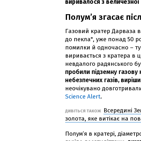
виривалося з величезної
Полум’я згасає піс
Газовий кратер Дарваза в 
до пекла", уже понад 50 
помилки й одночасно – ту
виривається з кратера в ц
невдалого радянського бур
пробили підземну газову 
небезпечних газів, виріши
неочікувано довготривал
Science Alert
.
Всередині З
ДИВІТЬСЯ ТАКОЖ
золота, яке витікає на по
Полум’я в кратері, діаметр