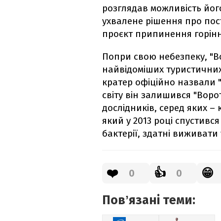
розглядав можливість його 
ухвалене рішення про пос
проєкт припинення горінн
Попри свою небезпеку, "В
найвідоміших туристичних 
кратер офіційно назвали "
світу він залишився "Воро
дослідників, серед яких 
який у 2013 році спустивс
бактерії, здатні виживати
❤️
👍
😁
0
0
Повʼязані теми: