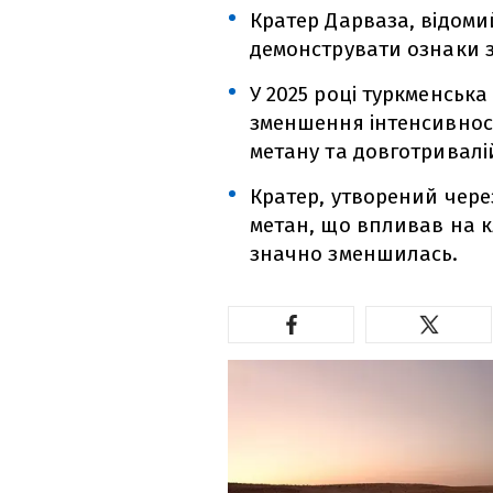
Кратер Дарваза, відоми
демонструвати ознаки зг
У 2025 році туркменськ
зменшення інтенсивнос
метану та довготривалій
Кратер, утворений через
метан, що впливав на кл
значно зменшилась.