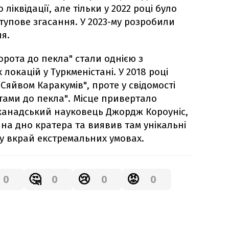
ліквідації, але тільки у 2022 році було
тупове згасання. У 2023-му розробили
я.
орота до пекла" стали однією з
локацій у Туркменістані. У 2018 році
Сяйвом Каракумів", проте у свідомості
тами до пекла". Місце привертало
– канадський науковець Джордж Короуніс,
я на дно кратера та виявив там унікальні
 у вкрай екстремальних умовах.
🤔
😢
😡
0
0
0
0