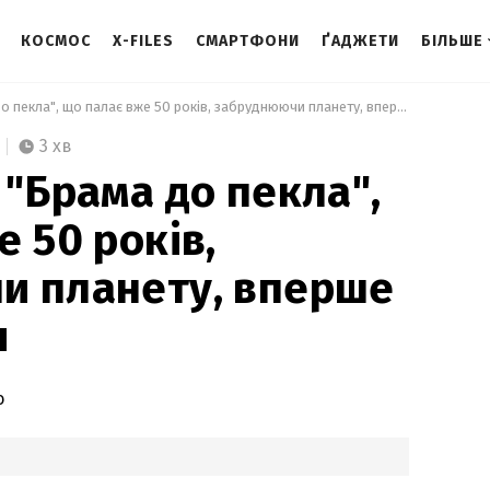
КОСМОС
X-FILES
СМАРТФОНИ
ҐАДЖЕТИ
БІЛЬШЕ
 Сумнозвісна "Брама до пекла", що палає вже 50 років, забруднюючи планету, вперше зменшується 
3 хв
 "Брама до пекла",
 50 років,
и планету, вперше
я
о