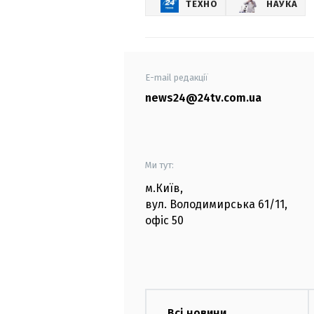
ТЕХНО
НАУКА
E-mail редакції
news24@24tv.com.ua
Ми тут:
м.Київ
,
вул. Володимирська
61/11,
офіс
50
Всі новини