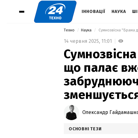
ІННОВАЦІЇ
НАУКА
ШІ
Техно
Наука
14 червня 2025,
11:01
Сумнозвісна
що палає вже
забруднююч
зменшуєтьс
Олександр Гайдамашк
ОСНОВНІ ТЕЗИ