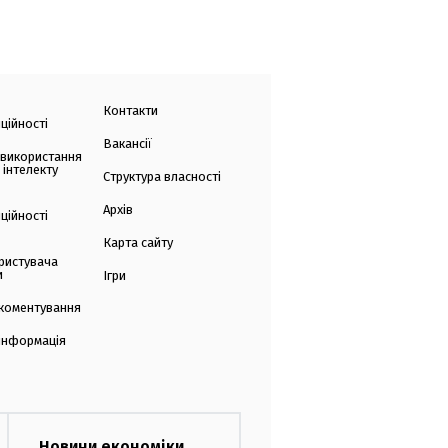
Контакти
ційності
Вакансії
 використання
 інтелекту
Структура власності
Архів
ційності
Карта сайту
ристувача
и
Ігри
коментування
 інформація
Новини економіки