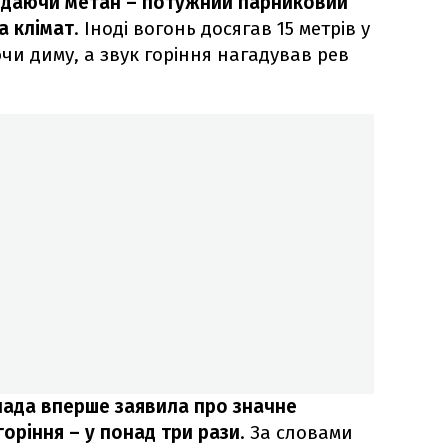
идаючи метан – потужний парниковий
а клімат
. Іноді вогонь досягав 15 метрів у
чи диму, а звук горіння нагадував рев
лада вперше заявила про значне
оріння – у понад три рази
. За словами