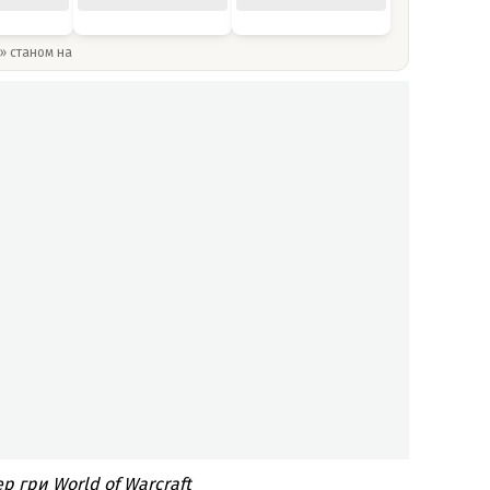
y» станом на
р гри World of Warcraft