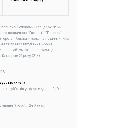
и позначені словами "Спецпроєкт" чи
ли з позначкою "Експерт", "Позиція"
героїв. Редакція може не поділяти їхніх
ами та правил цитування можна
вання сайтом. Усі права захищені.
осіб старше
21 року (21+)
008
al@24tv.com.ua
стрі суб'єктів у сфері медіа — R40-
мпанія "Люкс"», 24 Канал.
smart tv
samsung smart tv