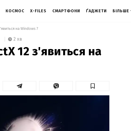
КОСМОС
X-FILES
СМАРТФОНИ
ҐАДЖЕТИ
БІЛЬШЕ
 з'явиться на Windows 7 
2 хв
ctX 12 з'явиться на