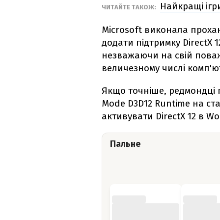
Найкращі ігри
ЧИТАЙТЕ ТАКОЖ:
Microsoft виконала прохан
додати підтримку DirectX 1
незважаючи на свій поваж
величезному числі комп'ют
Якщо точніше, редмондці г
Mode D3D12 Runtime на ста
активувати DirectX 12 в Wo
Пальне