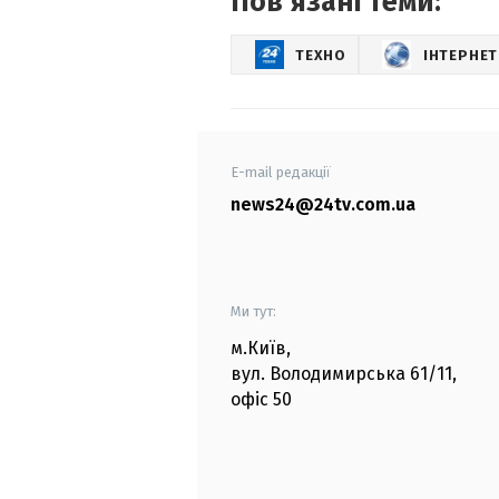
Повʼязані теми:
ТЕХНО
ІНТЕРНЕТ
E-mail редакції
news24@24tv.com.ua
Ми тут:
м.Київ
,
вул. Володимирська
61/11,
офіс
50