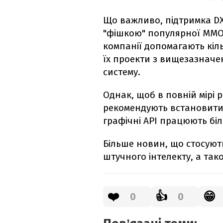
Що важливо, підтримка DX
"фішкою" популярної MMOR
компанії допомагають кіл
їх проекти з вищезазначе
систему.
Однак, щоб в повній мірі 
рекомендують встановити 
графічні API працюють бі
Більше новин, що стосуютьс
штучного інтелекту, а так
❤️
👍
😁
0
0