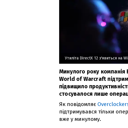
Утиліта DirectX 12 з'явиться на W
Минулого року компанія B
World of Warcraft підтрим
підвищило продуктивніст
стосувалося лише операц
Як повідомляє
Overclocker
підтримувався тільки опе
вже у минулому.