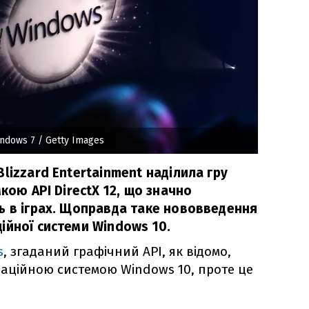
indows 7
/ Getty Images
lizzard Entertainment наділила гру
кою API DirectX 12, що значно
ь в іграх. Щоправда таке нововведення
ійної системи Windows 10.
s
, згаданий графічний API, як відомо,
раційною системою Windows 10, проте це