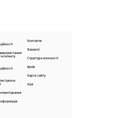
Контакти
ційності
Вакансії
 використання
 інтелекту
Структура власності
Архів
ційності
Карта сайту
ристувача
и
Ігри
коментування
 інформація