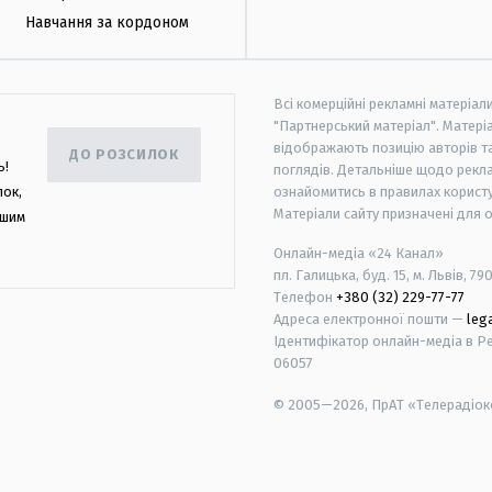
Навчання за кордоном
Всі комерційні рекламні матеріал
"Партнерський матеріал". Матеріа
відображають позицію авторів та 
ДО РОЗСИЛОК
ь!
поглядів. Детальніше щодо рекл
лок,
ознайомитись в правилах користу
Матеріали сайту призначені для 
ашим
Онлайн-медіа «24 Канал»
пл. Галицька, буд. 15, м. Львів, 79
Телефон
+380 (32) 229-77-77
Адреса електронної пошти —
leg
Ідентифікатор онлайн-медіа в Реє
06057
© 2005—2026,
ПрАТ «Телерадіоко
android
apple