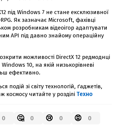
12 під Windows 7 не стане ексклюзивної
PG. Як зазначає Microsoft, фахівці
ьком розробникам відеоігор адаптувати
ним API під давно знайому операційну
розкрити можливості DirectX 12 редмоднці
Windows 10, на якій низькорівневі
льш ефективно.
я подій зі світу технологій, ґаджетів,
ож космосу читайте у розділі
Техно
🤔
😢
😡
0
0
0
0