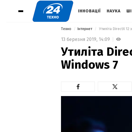
ІННОВАЦІЇ
НАУКА
ШІ
Техно
Інтернет
 Утиліта DirectX 12
13 березня 2019,
14:09
Утиліта Dire
Windows 7