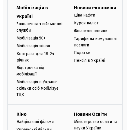
Мобілізація в
Новини економіки
Ціна нафти
Україні
Курси валют
Звільнення з військової
служби
Фінансові новини
Мобілізація 50+
Тарифи на комунальні
послуги
Мобілізація жінок
Податки
Контракт для 18-24-
річних
Пенсія в Україні
Відстрочка від
мобілізації
Мобілізація в Україні:
скільки осіб мобілізує
ТЦК
Кіно
Новини Освіти
Найцікавіші фільми
Міністерство освіти та
науки України
Українські фільми