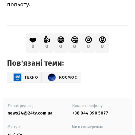
польоту.
❤️
👍
😁
🤔
😢
😡
0
0
0
0
0
0
Повʼязані теми:
ТЕХНО
КОСМОС
E-mail редакції
Номер телефону:
news24@24tv.com.ua
+38 044 390 5077
Ми тут:
Ми в соцмережах: