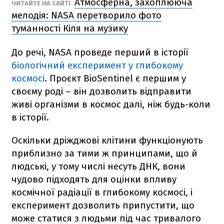
Атмосферна, захоплююча
ЧИТАЙТЕ НА САЙТІ
мелодія: NASA перетворило фото
туманності Кіля на музику
До речі, NASA проведе перший в історії
біологічний експеримент у глибокому
космосі
. Проєкт BioSentinel є першим у
своєму роді – він дозволить відправити
живі організми в космос далі, ніж будь-коли
в історії.
Оскільки дріжджові клітини функціонують
приблизно за тими ж принципами, що й
людські, у тому числі несуть ДНК, вони
чудово підходять для оцінки впливу
космічної радіації в глибокому космосі, і
експеримент дозволить припустити, що
може статися з людьми під час тривалого