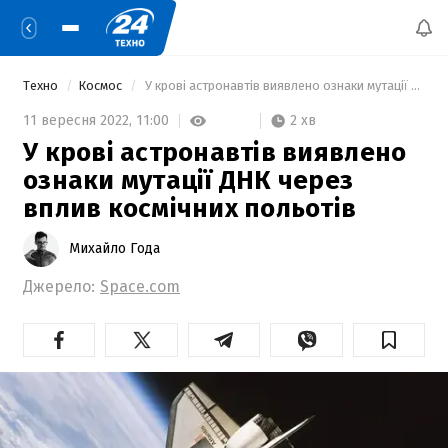
Техно
Космос
 У крові астронавтів виявлено ознаки мутації ДНК через вплив космічних польотів 
2 хв
11 вересня 2022,
11:00
У крові астронавтів виявлено
ознаки мутації ДНК через
вплив космічних польотів
Михайло Года
Джерело:
Space.com