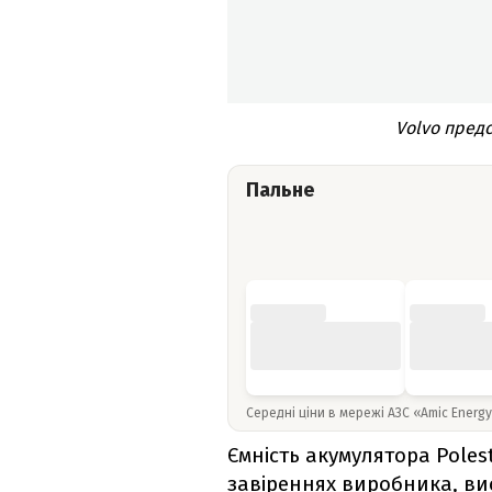
Volvo предс
Пальне
Середні ціни в мережі АЗС «Amic Energ
Ємність акумулятора Polest
завіреннях виробника, вис