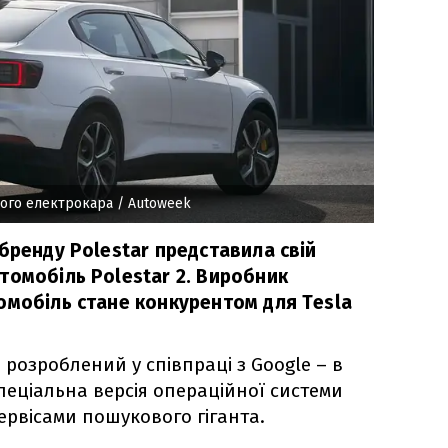
ового електрокара
/ Autoweek
бренду Polestar представила свій
томобіль Polestar 2. Виробник
омобіль стане конкурентом для Tesla
н розроблений у співпраці з Google – в
пеціальна версія операційної системи
ервісами пошукового гіганта.