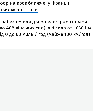
loop на крок ближче: у Франції
швидкісної траси
 2 забезпечили двома електромоторами
ко 408 кінських сил), які видають 660 Нм
ід 0 до 60 миль / год (майже 100 км/год)