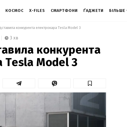
КОСМОС
X-FILES
СМАРТФОНИ
ҐАДЖЕТИ
БІЛЬШЕ
едставила конкурента електрокара Tesla Model 3 
3 хв
тавила конкурента
 Tesla Model 3