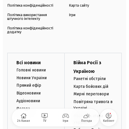
Політика конфіденційності
Карта сайту
Політика використання
Ігри
штучного інтелекту
Політика конфіденційності
додатку
Всі новини
Війна Росії з
Головні новини
Україною
Новини України
Ракетні обстріли
Прямий ефір
Карта бойових дій
Відеоновини
Мирні переговори
Аудіоновини
Повітряна тривога в
Україні
Погода
Масована атака по
24 Канал
TV
Ігри
Погода
Кабінет
Україні