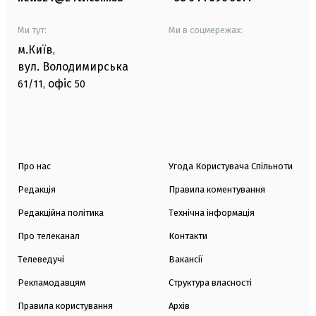
Ми тут:
Ми в соцмережах:
м.Київ
,
вул. Володимирська
офіс
61/11,
50
Про нас
Угода Користувача Спільноти
Редакція
Правила коментування
Редакційна політика
Технічна інформація
Про телеканал
Контакти
Телеведучі
Вакансії
Рекламодавцям
Структура власності
Правила користування
Архів