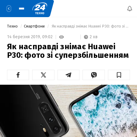
Техно
Смартфони
 Як насправді знімає Huawei P30: фото зі суперзбільшенням 
2 хв
14 березня 2019,
09:02
Як насправді знімає Huawei
P30: фото зі суперзбільшенням