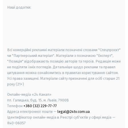
Наші додатки:
android
apple
smart tv
samsung smart tv
Всі комерційні рекламні матеріали позначені словами "Спецпроєкт"
чи "Партнерський матеріал". Матеріали з позначкою "Експерт",
"Позиція" відображають позицію авторів та героїв. Редакція може
не поділяти їхніх поглядів. Детальніше щодо реклами та правил
цитування можна ознайомитись в правилах користування сайтом.
Усі права захищені.
Матеріали сайту призначені для осіб старше
21
року (21+)
Онлайн-медіа «24 Канал»
пл. Галицька, буд. 15, м. Львів, 79008
Телефон
+380 (32) 229-77-77
Адреса електронної пошти —
legal@24tv.com.ua
Ідентифікатор онлайн-медіа в Реєстрі суб'єктів у сфері медіа —
R40-06057