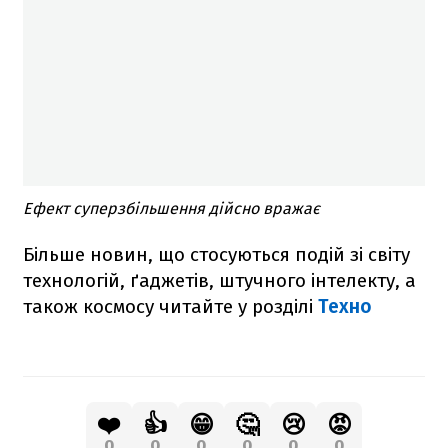
Ефект суперзбільшення дійсно вражає
Більше новин, що стосуються подій зі світу
технологій, ґаджетів, штучного інтелекту, а
також космосу читайте у розділі
Техно
❤️
👍
😁
🤔
😢
😡
0
0
0
0
0
0