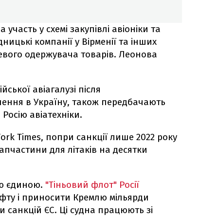
 участь у схемі закупівлі авіоніки та
ицькі компанії у Вірменії та інших
евого одержувача товарів. Леонова
ійської авіагалузі після
ення в Україну, також передбачають
Росію авіатехніки.
York Times, попри санкції лише 2022 року
запчастини для літаків на десятки
єю єдиною.
"Тіньовий флот" Росії
фту і приносити Кремлю мільярди
и санкцій ЄС. Ці судна працюють зі