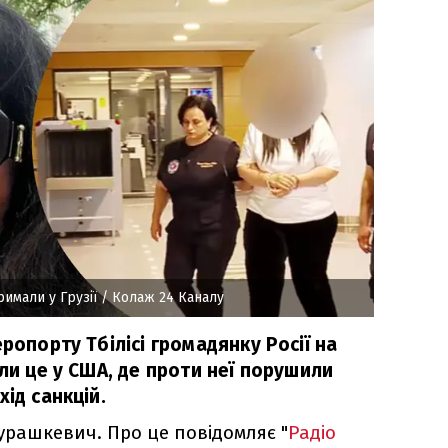
имали у Грузії
/ Колаж 24 Каналу
еропорту Тбілісі громадянку Росії на
али це у США, де проти неї порушили
ід санкцій.
урашкевич. Про це повідомляє "
Радіо