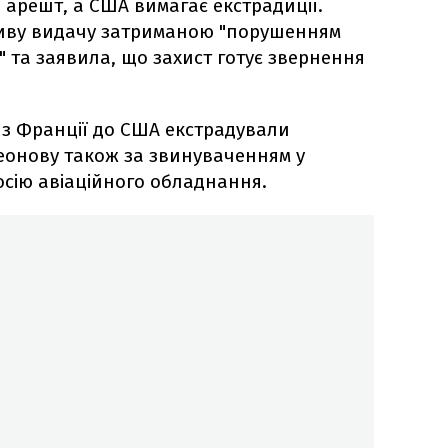
д арешт, а США вимагає екстрадиції.
иву видачу затриманою "порушенням
 та заявила, що захист готує звернення
5 з Франції до США екстрадували
Леонову також за звинуваченням у
осію авіаційного обладнання.