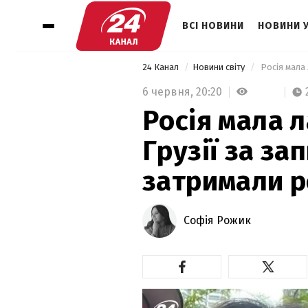
ВСІ НОВИНИ
НОВИНИ 
24 Канал
Новини світу
 Росія мала 
6 червня,
20:20
Росія мала л
Грузії за з
затримали р
Софія Рожик