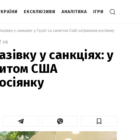
УКРАЇНИ
ЕКСКЛЮЗИВИ
АНАЛІТИКА
ІГРИ
лазівку у санкціях: у Грузії за запитом США затримали росіянку 
2 хв
азівку у санкціях: у
апитом США
осіянку