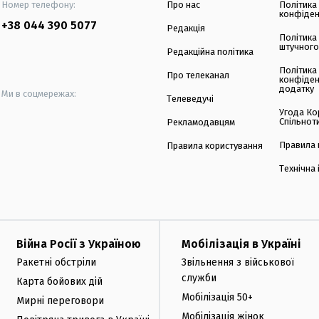
Номер телефону:
Про нас
Політика
конфіден
+38 044 390 5077
Редакція
Політика
штучного
Редакційна політика
Політика
Про телеканал
конфіден
додатку
Ми в соцмережах:
Телеведучі
Угода Ко
Спільнот
Рекламодавцям
Правила 
Правила користування
Технічна
Війна Росії з Україною
Мобілізація в Україні
Ракетні обстріли
Звільнення з військової
служби
Карта бойових дій
Мобілізація 50+
Мирні переговори
Мобілізація жінок