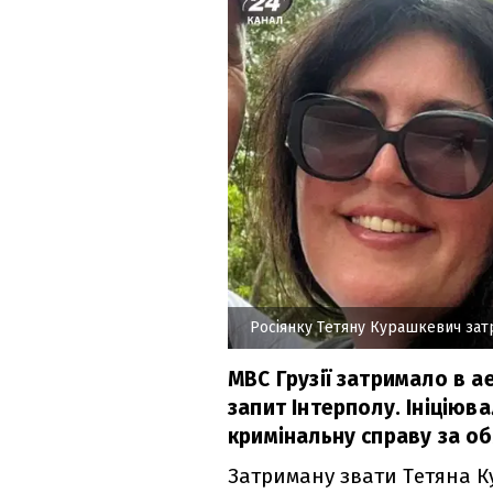
Росіянку Тетяну Курашкевич затр
МВС Грузії затримало в а
запит Інтерполу. Ініціюв
кримінальну справу за обх
Затриману звати Тетяна К