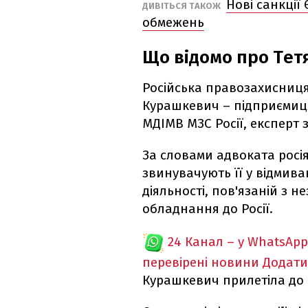
Нові санкції 
ДИВІТЬСЯ ТАКОЖ
обмежень
Що відомо про Тет
Російська правозахисниц
Курашкевич – підприємиця
МДІМВ МЗС Росії, експерт з
За словами адвоката росі
звинувачують її у відмива
діяльності, пов'язаній з 
обладнання до Росії.
24 Канал – у WhatsApp
перевірені новини
Додати
Курашкевич прилетіла до Г