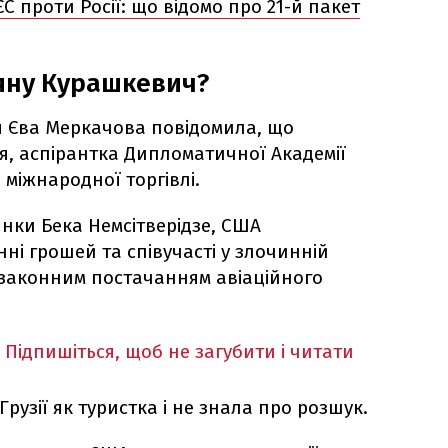
ЄС проти Росії: що відомо про 21-й пакет
яну Курашкевич?
я Єва Меркачова повідомила, що
, аспірантка Дипломатичної Академії
 міжнародної торгівлі.
янки Бека Немсітверідзе, США
нні грошей та співучасті у злочинній
незаконним постачанням авіаційного
Підпишіться, щоб не загубити і читати
рузії як туристка і не знала про розшук.