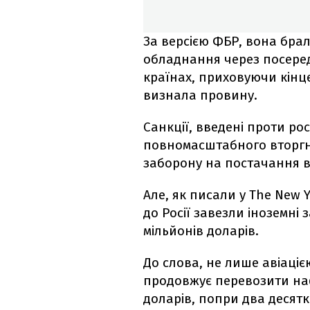
За версією ФБР, вона брала
обладнання через посередн
країнах, приховуючи кінц
визнала провину.
Санкції, введені проти рос
повномасштабного вторгн
заборону на постачання в 
Але, як писали у The New 
до Росії завезли іноземні 
мільйонів доларів.
До слова, не лише авіаці
продовжує перевозити на
доларів, попри два десятк