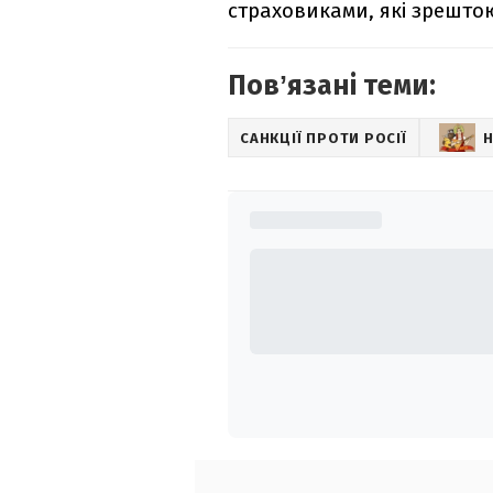
страховиками, які зрештою
Повʼязані теми:
САНКЦІЇ ПРОТИ РОСІЇ
Н