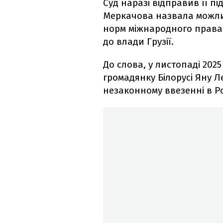
Суд наразі відправив її пі
Меркачова назвала можл
норм міжнародного права"
до влади Грузії.
До слова, у листопаді 202
громадянку Білорусі Яну 
незаконному ввезенні в Р