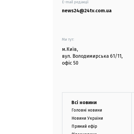
E-mail редакції
news24@24tv.com.ua
Ми тут:
м.Київ
,
вул. Володимирська
61/11,
офіс
50
Всі новини
Головні новини
Новини України
Прямий ефір