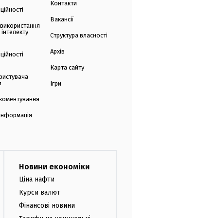
Контакти
ційності
Вакансії
 використання
 інтелекту
Структура власності
Архів
ційності
Карта сайту
ристувача
и
Ігри
коментування
 інформація
Новини економіки
Ціна нафти
Курси валют
Фінансові новини