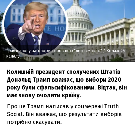
Трамп знову заговорив про свою "легітимність"
/ Колаж 24
каналу
Колишній президент сполучених Штатів
Дональд Трамп вважає, що вибори 2020
року були сфальсифікованими. Відтак, він
має знову очолити країну.
Про це Трамп написав у соцмережі Truth
Social. Він вважає, що результати виборів
потрібно скасувати.