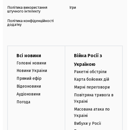
Політика використання
Ігри
штучного інтелекту
Політика конфіденційності
додатку
Всі новини
Війна Росії з
Головні новини
Україною
Новини України
Ракетні обстріли
Прямий ефір
Карта бойових дій
Відеоновини
Мирні переговори
Аудіоновини
Повітряна тривога в
Україні
Погода
Масована атака по
Україні
Вибухи у Росії