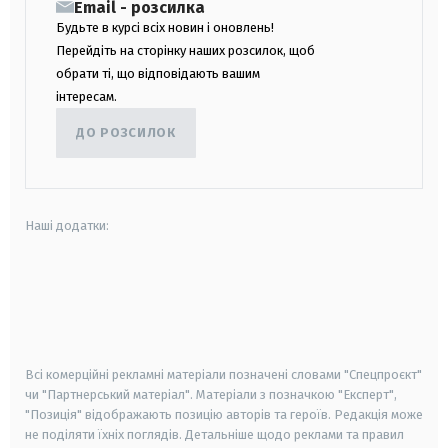
Email - розсилка
Будьте в курсі всіх новин і оновлень!
Перейдіть на сторінку наших розсилок, щоб
обрати ті, що відповідають вашим
інтересам.
ДО РОЗСИЛОК
Наші додатки:
android
apple
smart tv
samsung smart tv
Всі комерційні рекламні матеріали позначені словами "Спецпроєкт"
чи "Партнерський матеріал". Матеріали з позначкою "Експерт",
"Позиція" відображають позицію авторів та героїв. Редакція може
не поділяти їхніх поглядів. Детальніше щодо реклами та правил