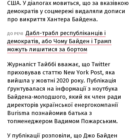
США. У діалогах мовиться, що за вказівкою
демократів у соцмережі видаляли дописи
про викриття Хантера Байдена.
Дабл-трабл республіканців і
ДО РЕЧІ
демократів, або Чому Байден і Трамп
можуть лишитися за бортом
Журналіст Тайббі вважає, що Twitter
приховував статтю New York Post, яка
вийшла у жовтні 2020 року. Публікація
ґрунтувалася на інформації з ноутбука
Байдена-молодшого, який як член ради
директорів української енергокомпанії
Burisma познайомив батька з
топменеджером Вадимом Пожарським.
У публікації розповіли, що Джо Байден