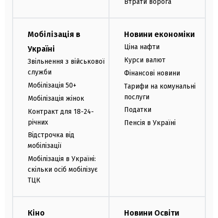
Втрати ворога
Мобілізація в
Новини економіки
Ціна нафти
Україні
Курси валют
Звільнення з військової
служби
Фінансові новини
Мобілізація 50+
Тарифи на комунальні
послуги
Мобілізація жінок
Податки
Контракт для 18-24-
річних
Пенсія в Україні
Відстрочка від
мобілізації
Мобілізація в Україні:
скільки осіб мобілізує
ТЦК
Кіно
Новини Освіти