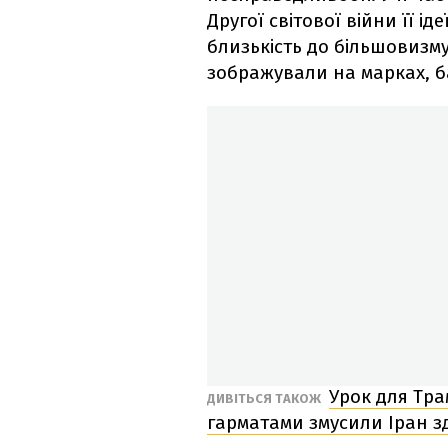
Другої світової війни її ід
близькість до більшовизму.
зображували на марках, б
Урок для Трам
ДИВІТЬСЯ ТАКОЖ
гарматами змусили Іран з