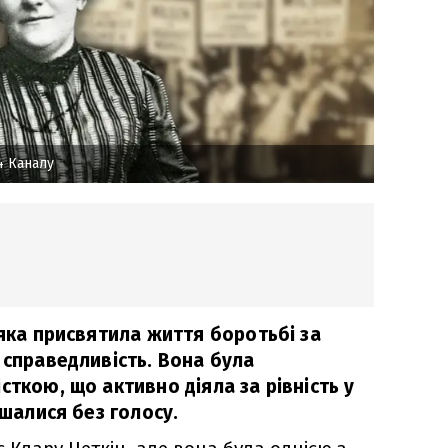
4 Каналу
 яка присвятила життя боротьбі за
 справедливість. Вона була
сткою, що активно діяла за рівність у
ишалися без голосу.