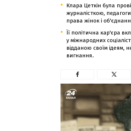
Клара Цеткін була пров
журналісткою, педагоги
права жінок і об'єднанн
Її політична кар'єра в
у міжнародних соціаліс
відданою своїм ідеям, 
вигнання.