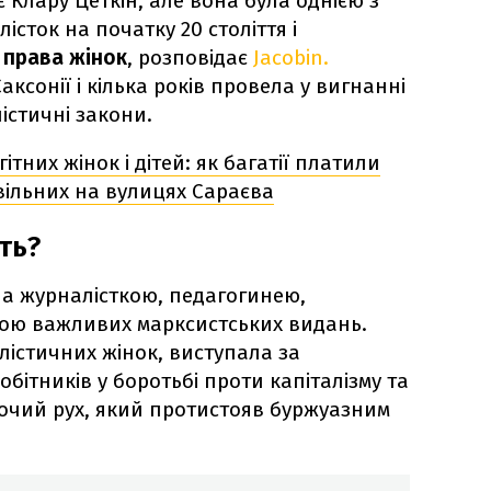
є Клару Цеткін, але вона була однією з
істок на початку 20 століття і
 права жінок
, розповідає
Jacobin.
аксонії і кілька років провела у вигнанні
істичні закони.
ітних жінок і дітей: як багатії платили
вільних на вулицях Сараєва
сть?
ла журналісткою, педагогинею,
кою важливих марксистських видань.
лістичних жінок, виступала за
обітників у боротьбі проти капіталізму та
очий рух, який протистояв буржуазним