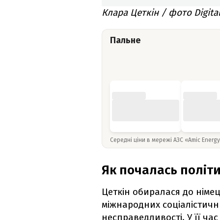
Клара Цеткін / фото Digital
Пальне
Середні ціни в мережі АЗС «Amic Energ
Як почалась політ
Цеткін обиралася до німец
міжнародних соціалістичн
несправедливості. У її ча