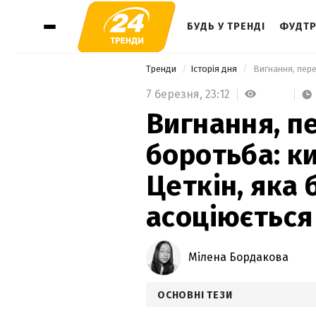
БУДЬ У ТРЕНДІ
ФУДТР
Тренди
Історія дня
7 березня,
23:12
Вигнання, п
боротьба: к
Цеткін, яка
асоціюється
Мілена Бордакова
ОСНОВНІ ТЕЗИ