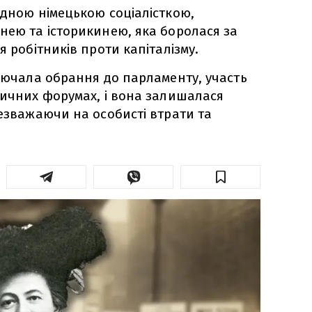
ідною німецькою соціалісткою,
нею та історикинею, яка боролася за
я робітників проти капіталізму.
ключала обрання до парламенту, участь
тичних форумах, і вона залишалася
незважаючи на особисті втрати та