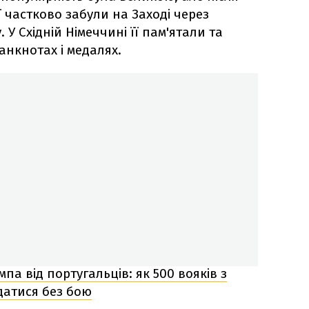
еї частково забули на Заході через
 У Східній Німеччині її пам'ятали та
анкнотах і медалях.
па від португальців: як 500 вояків з
датися без бою