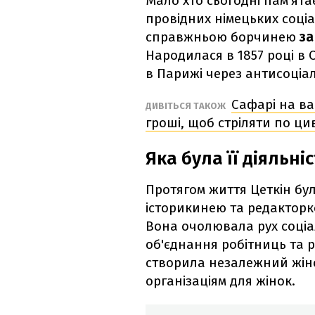
Мало хто сьогодні пам'ята
провідних німецьких соціал
справжньою борчинею
за
Народилася в 1857 році в С
в Парижі через антисоціал
Сафарі на ваг
ДИВІТЬСЯ ТАКОЖ
гроші, щоб стріляти по ци
Яка була її діяльні
Протягом життя Цеткін бу
історикинею та редактор
Вона очолювала рух соціа
об'єднання робітниць та р
створила незалежний жін
організаціям для жінок.