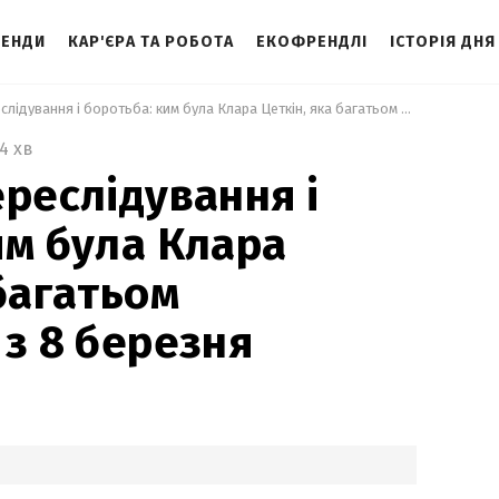
ЕНДИ
КАР'ЄРА ТА РОБОТА
ЕКОФРЕНДЛІ
ІСТОРІЯ ДНЯ
 Вигнання, переслідування і боротьба: ким була Клара Цеткін, яка багатьом асоціюється з 8 березня 
4 хв
ереслідування і
им була Клара
 багатьом
 з 8 березня