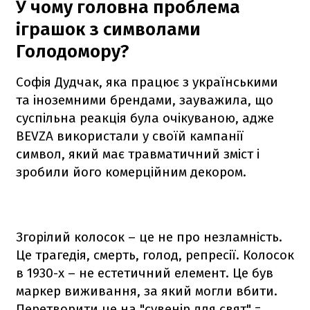
У чому головна проблема
іграшок з символами
Голодомору?
Софія Дудчак, яка працює з українськими
та іноземними брендами, зауважила, що
суспільна реакція була очікуваною, адже
BEVZA використали у своїй кампанії
символ, який має травматичний зміст і
зробили його комерційним декором.
Згорілий колосок – це не про незламність.
Це трагедія, смерть, голод, репресії. Колосок
в 1930-х – не естетичний елемент. Це був
маркер виживання, за який могли вбити.
Перетворити це на "сувенір для свят" =