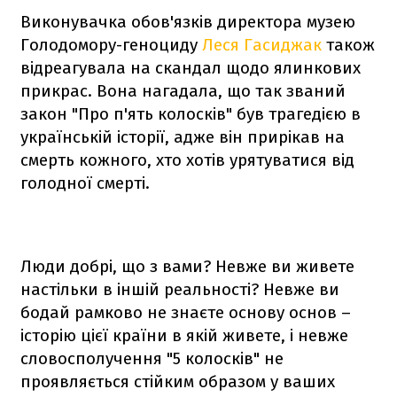
Виконувачка обов'язків директора музею
Голодомору-геноциду
Леся Гасиджак
також
відреагувала на скандал щодо ялинкових
прикрас. Вона нагадала, що так званий
закон "Про п'ять колосків" був трагедією в
українській історії, адже він прирікав на
смерть кожного, хто хотів урятуватися від
голодної смерті.
Люди добрі, що з вами? Невже ви живете
настільки в іншій реальності? Невже ви
бодай рамково не знаєте основу основ –
історію цієї країни в якій живете, і невже
словосполучення "5 колосків" не
проявляється стійким образом у ваших