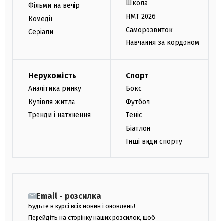
Школа
Фільми на вечір
НМТ 2026
Комедії
Саморозвиток
Серіали
Навчання за кордоном
Нерухомість
Спорт
Аналітика ринку
Бокс
Купівля житла
Футбол
Тренди і натхнення
Теніс
Біатлон
Інші види спорту
Email - розсилка
Будьте в курсі всіх новин і оновлень!
Перейдіть на сторінку наших розсилок, щоб