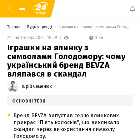
Тренди
Будь у тренді
 Іграшки на ялинку з символами Голодомору: чому український бренд BEVZA вляпався в скандал 
3 хв
24 листопада 2025,
18:29
Іграшки на ялинку з
символами Голодомору: чому
український бренд BEVZA
вляпався в скандал
Юрій Семенюк
ОСНОВНІ ТЕЗИ
Бренд BEVZA випустив серію ялинкових
прикрас "П'ять колосків", що викликало
скандал через використання символу
Голодомору.