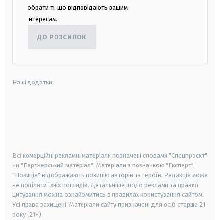
обрати ті, що відповідають вашим
інтересам.
ДО РОЗСИЛОК
Наші додатки:
android
apple
smart tv
samsung smart tv
Всі комерційні рекламні матеріали позначені словами "Спецпроєкт"
чи "Партнерський матеріал". Матеріали з позначкою "Експерт",
"Позиція" відображають позицію авторів та героїв. Редакція може
не поділяти їхніх поглядів. Детальніше щодо реклами та правил
цитування можна ознайомитись в правилах користування сайтом.
Усі права захищені.
Матеріали сайту призначені для осіб старше
21
року (21+)