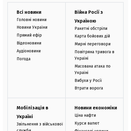
Всі новини
Війна Росії з
Головні новини
Україною
Новини України
Ракетні обстріли
Прямий ефір
Карта бойових дій
Відеоновини
Мирні переговори
Аудіоновини
Повітряна тривога в
Україні
Погода
Масована атака по
Україні
Вибухи у Росії
Втрати ворога
Мобілізація в
Новини економіки
Ціна нафти
Україні
Курси валют
Звільнення з військової
служби