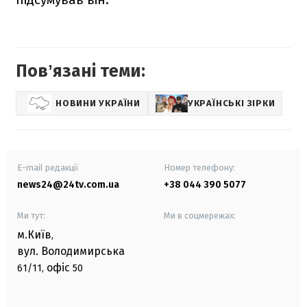
Повʼязані теми:
НОВИНИ УКРАЇНИ
УКРАЇНСЬКІ ЗІРКИ
E-mail редакції
Номер телефону:
news24@24tv.com.ua
+38 044 390 5077
Ми тут:
Ми в соцмережах:
м.Київ
,
вул. Володимирська
офіс
61/11,
50