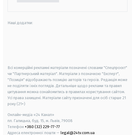
Наші додатки:
android
apple
smart tv
samsung smart tv
Всі комерційні рекламні матеріали позначені словами "Спецпроєкт"
чи "Партнерський матеріал". Матеріали з позначкою "Експерт",
"Позиція" відображають позицію авторів та героїв. Редакція може
не поділяти їхніх поглядів. Детальніше щодо реклами та правил
цитування можна ознайомитись в правилах користування сайтом.
Усі права захищені.
Матеріали сайту призначені для осіб старше
21
року (21+)
Онлайн-медіа «24 Канал»
пл. Галицька, буд. 15, м. Львів, 79008
Телефон
+380 (32) 229-77-77
Адреса електронної пошти —
legal@24tv.com.ua