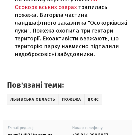
Осокорківських озерах
трапилась
пожежа. Вигоріла частина
ландшафтного заказника "Осокорківські
луки". Пожежа охопила три гектари
території. Екоактивісти вважають, що
територію парку навмисно підпалили
недобросовісні забудовники.
Повʼязані теми:
ЛЬВІВСЬКА ОБЛАСТЬ
ПОЖЕЖА
ДСНС
E-mail редакції
Номер телефону: