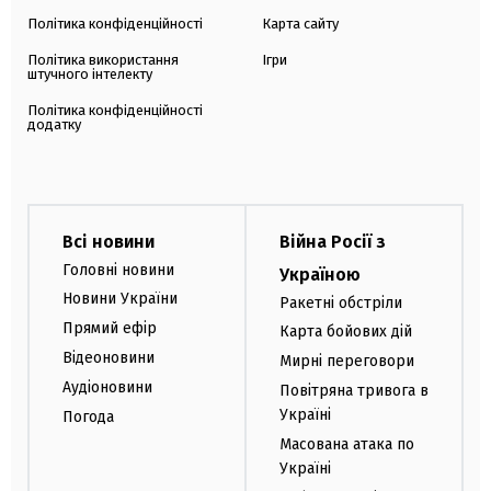
Політика конфіденційності
Карта сайту
Політика використання
Ігри
штучного інтелекту
Політика конфіденційності
додатку
Всі новини
Війна Росії з
Головні новини
Україною
Новини України
Ракетні обстріли
Прямий ефір
Карта бойових дій
Відеоновини
Мирні переговори
Аудіоновини
Повітряна тривога в
Україні
Погода
Масована атака по
Україні