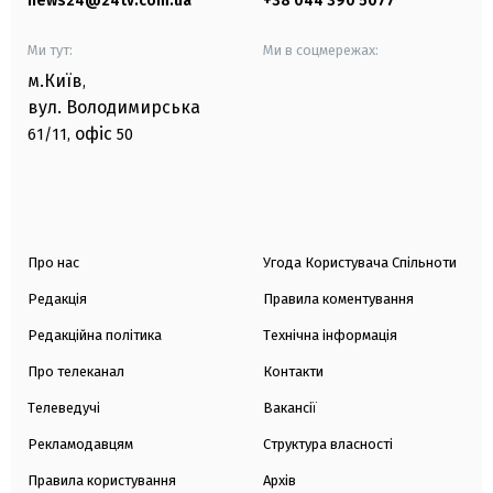
news24@24tv.com.ua
+38 044 390 5077
Ми тут:
Ми в соцмережах:
м.Київ
,
вул. Володимирська
офіс
61/11,
50
Про нас
Угода Користувача Спільноти
Редакція
Правила коментування
Редакційна політика
Технічна інформація
Про телеканал
Контакти
Телеведучі
Вакансії
Рекламодавцям
Структура власності
Правила користування
Архів