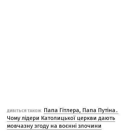
Папа Гітлера, Папа Путіна․
ДИВІТЬСЯ ТАКОЖ
Чому лідери Католицької церкви дають
мовчазну згоду на воєнні злочини