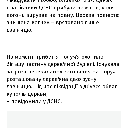
ліквідувати пожежу близько 12:37. Однак
працівники ДСНС прибули на місце, коли
вогонь вирував на повну. Церква повністю
знищена вогнем – врятовано лише
дзвіницю.
На момент прибуття полум’я охопило
більшу частину дерев'яної будівлі. Існувала
загроза перекидання загоряння на поруч
розташовану дерев'яна двоярусну
дзвіницю. Під час ліквідації відбувся обвал
куполів церкви,
– повідомили у ДСНС.