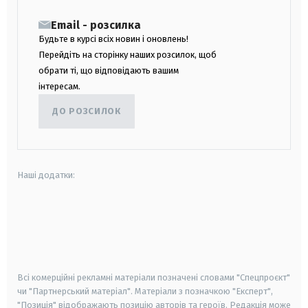
Email - розсилка
Будьте в курсі всіх новин і оновлень!
Перейдіть на сторінку наших розсилок, щоб
обрати ті, що відповідають вашим
інтересам.
ДО РОЗСИЛОК
Наші додатки:
android
apple
smart tv
samsung smart tv
Всі комерційні рекламні матеріали позначені словами "Спецпроєкт"
чи "Партнерський матеріал". Матеріали з позначкою "Експерт",
"Позиція" відображають позицію авторів та героїв. Редакція може