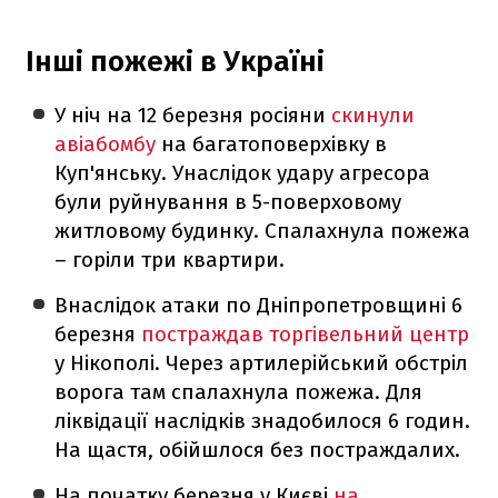
Інші пожежі в Україні
У ніч на 12 березня росіяни
скинули
авіабомбу
на багатоповерхівку в
Куп'янську. Унаслідок удару агресора
були руйнування в 5-поверховому
житловому будинку. Спалахнула пожежа
– горіли три квартири.
Внаслідок атаки по Дніпропетровщині 6
березня
постраждав торгівельний центр
у Нікополі. Через артилерійський обстріл
ворога там спалахнула пожежа. Для
ліквідації наслідків знадобилося 6 годин.
На щастя, обійшлося без постраждалих.
На початку березня у Києві
на