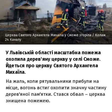
Церква Святого Архангела Михаїла у Сможе згоріла
/ Колаж
24 Каналу
У Львівській області масштабна пожежа
охопила дерев'яну церкву у селі Сможе.
Йдеться про церкву Святого Архангела
Михаїла.
На жаль, коли рятувальники прибули на
місце, вогонь встиг охопити значну частину
дерев'яної пам'ятки. Стався обвал – церква
знищена пожежею.