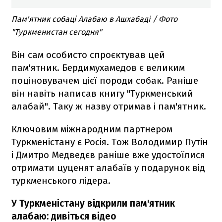
Пам'ятник собаці Алабаю в Ашхабаді / Фото
"Туркменистан сегодня"
Він сам особисто спроєктував цей
пам'ятник. Бердимухамедов є великим
поціновувачем цієї породи собак. Раніше
він навіть написав книгу "Туркменський
алабай". Таку ж назву отримав і пам'ятник.
Ключовим міжнародним партнером
Туркменістану є Росія. Тож Володимир Путін
і Дмитро Медведєв раніше вже удостоїлися
отримати цуценят алабаїв у подарунок від
туркменського лідера.
У Туркменістану відкрили пам'ятник
алабаю: дивіться відео