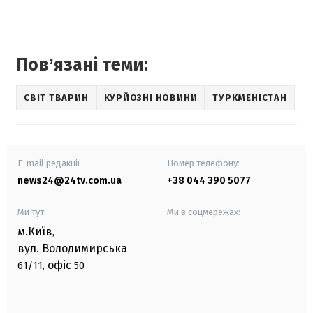
Повʼязані теми:
СВІТ ТВАРИН
КУРЙОЗНІ НОВИНИ
ТУРКМЕНІСТАН
E-mail редакції
Номер телефону:
news24@24tv.com.ua
+38 044 390 5077
Ми тут:
Ми в соцмережах:
м.Київ
,
вул. Володимирська
офіс
61/11,
50