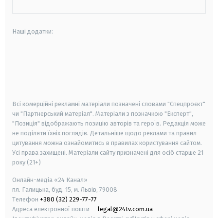
Наші додатки:
android
apple
smart tv
samsung smart tv
Всі комерційні рекламні матеріали позначені словами "Спецпроєкт"
чи "Партнерський матеріал". Матеріали з позначкою "Експерт",
"Позиція" відображають позицію авторів та героїв. Редакція може
не поділяти їхніх поглядів. Детальніше щодо реклами та правил
цитування можна ознайомитись в правилах користування сайтом.
Усі права захищені.
Матеріали сайту призначені для осіб старше
21
року (21+)
Онлайн-медіа «24 Канал»
пл. Галицька, буд. 15, м. Львів, 79008
Телефон
+380 (32) 229-77-77
Адреса електронної пошти —
legal@24tv.com.ua