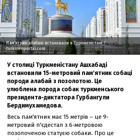
Пам'ятник алабаю встановили в Туркменістані
/
turkmenportal.com
У столиці Туркменістану Ашхабаді
встановили 15-метровий пам'ятник собаці
породи алабай з позолотою. Це
улюблена порода собак туркменського
президента-диктатора Гурбангули
Бердимухамедова.
Весь пам'ятник має 15 метрів – це 9-
метровий п'єдестал з 6-метровою
позолоченою статуєю собаки. Про це