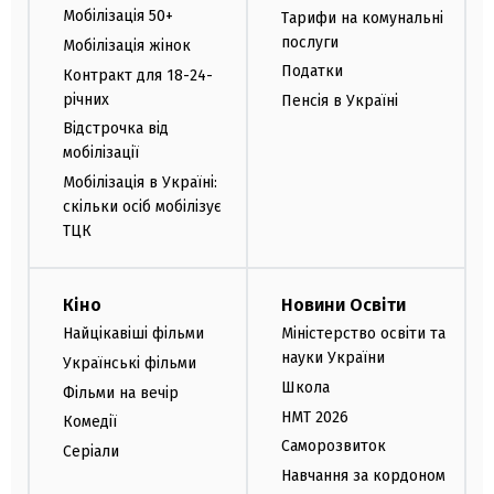
Мобілізація 50+
Тарифи на комунальні
послуги
Мобілізація жінок
Податки
Контракт для 18-24-
річних
Пенсія в Україні
Відстрочка від
мобілізації
Мобілізація в Україні:
скільки осіб мобілізує
ТЦК
Кіно
Новини Освіти
Найцікавіші фільми
Міністерство освіти та
науки України
Українські фільми
Школа
Фільми на вечір
НМТ 2026
Комедії
Саморозвиток
Серіали
Навчання за кордоном