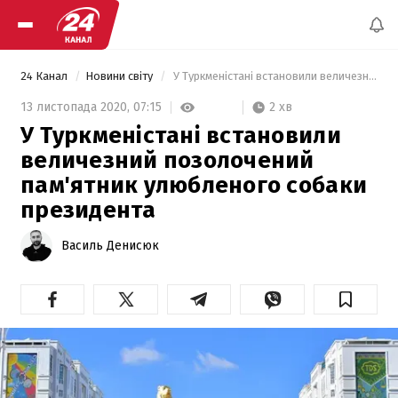
24 Канал
Новини світу
 У Туркменістані встановили величезний позолочений пам'ятник улюбленого собаки президента 
2 хв
13 листопада 2020,
07:15
У Туркменістані встановили
величезний позолочений
пам'ятник улюбленого собаки
президента
Василь Денисюк