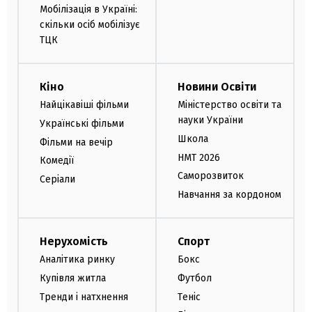
Мобілізація в Україні:
скільки осіб мобілізує
ТЦК
Кіно
Новини Освіти
Найцікавіші фільми
Міністерство освіти та
науки України
Українські фільми
Школа
Фільми на вечір
НМТ 2026
Комедії
Саморозвиток
Серіали
Навчання за кордоном
Нерухомість
Спорт
Аналітика ринку
Бокс
Купівля житла
Футбол
Тренди і натхнення
Теніс