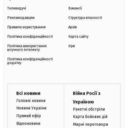
Телеведучі
Вакансії
Рекламодавцям
Структура власності
Правила користування
Архів
Політика конфіденційності
Карта сайту
Політика використання
Ігри
штучного інтелекту
Політика конфіденційності
додатку
Всі новини
Війна Росії з
Головні новини
Україною
Новини України
Ракетні обстріли
Прямий ефір
Карта бойових дій
Відеоновини
Мирні переговори