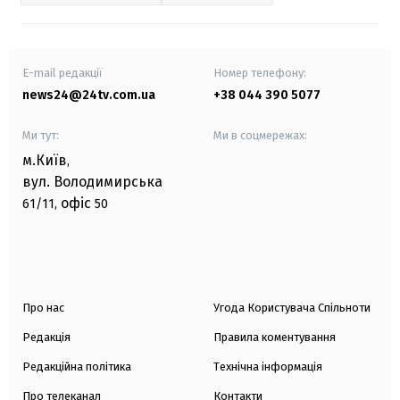
E-mail редакції
Номер телефону:
news24@24tv.com.ua
+38 044 390 5077
Ми тут:
Ми в соцмережах:
м.Київ
,
вул. Володимирська
офіс
61/11,
50
Про нас
Угода Користувача Спільноти
Редакція
Правила коментування
Редакційна політика
Технічна інформація
Про телеканал
Контакти