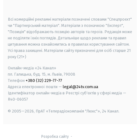
smart tv
samsung smart tv
Всі комерційні рекламні матеріали позначені словами "Спецпроєкт"
чи "Партнерський матеріал". Матеріали з позначкою "Експерт",
"Позиція" відображають позицію авторів та героїв. Редакція може
не поділяти їхніх поглядів. Детальніше щодо реклами та правил
цитування можна ознайомитись в правилах користування сайтом.
Усі права захищені.
Матеріали сайту призначені для осіб старше
21
року (21+)
Онлайн-медіа «24 Канал»
пл. Галицька, буд. 15, м. Львів, 79008
Телефон
+380 (32) 229-77-77
Адреса електронної пошти —
legal@24tv.com.ua
Ідентифікатор онлайн-медіа в Реєстрі суб'єктів у сфері медіа —
R40-06057
© 2005—2026,
ПрАТ «Телерадіокомпанія "Люкс"», 24 Канал.
Розробка сайту
-