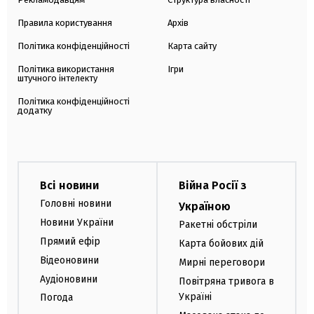
Правила користування
Архів
Політика конфіденційності
Карта сайту
Політика використання
Ігри
штучного інтелекту
Політика конфіденційності
додатку
Всі новини
Війна Росії з
Головні новини
Україною
Новини України
Ракетні обстріли
Прямий ефір
Карта бойових дій
Відеоновини
Мирні переговори
Аудіоновини
Повітряна тривога в
Україні
Погода