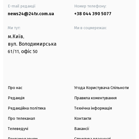
E-mail редакції
Номер телефону:
news24@24tv.com.ua
+38 044 390 5077
Ми тут:
Ми в соцмережах:
м.Київ
,
вул. Володимирська
офіс
61/11,
50
Про нас
Угода Користувача Спільноти
Редакція
Правила коментування
Редакційна політика
Технічна інформація
Про телеканал
Контакти
Телеведучі
Вакансії
Рекламодавцям
Структура власності