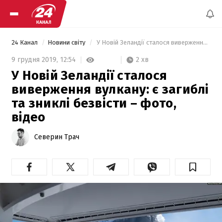
24 Канал
Новини світу
 У Новій Зеландії сталося виверження вулкану: є загиблі та зниклі безвісти – фото, відео 
2 хв
9 грудня 2019,
12:54
У Новій Зеландії сталося
виверження вулкану: є загиблі
та зниклі безвісти – фото,
відео
Северин Трач