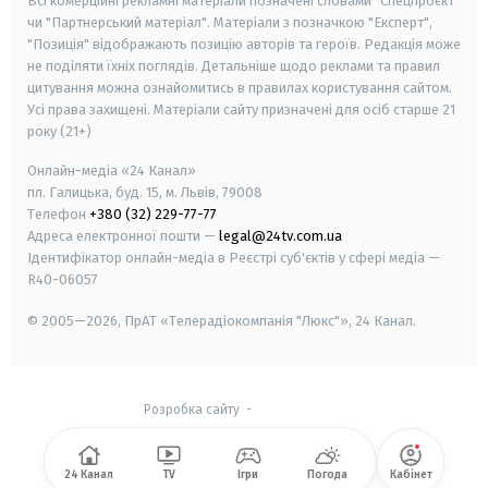
Всі комерційні рекламні матеріали позначені словами "Спецпроєкт"
чи "Партнерський матеріал". Матеріали з позначкою "Експерт",
"Позиція" відображають позицію авторів та героїв. Редакція може
не поділяти їхніх поглядів. Детальніше щодо реклами та правил
цитування можна ознайомитись в правилах користування сайтом.
Усі права захищені.
Матеріали сайту призначені для осіб старше
21
року (21+)
Онлайн-медіа «24 Канал»
пл. Галицька, буд. 15, м. Львів, 79008
Телефон
+380 (32) 229-77-77
Адреса електронної пошти —
legal@24tv.com.ua
Ідентифікатор онлайн-медіа в Реєстрі суб'єктів у сфері медіа —
R40-06057
© 2005—2026,
ПрАТ «Телерадіокомпанія "Люкс"», 24 Канал.
Розробка сайту
-
24 Канал
TV
Ігри
Погода
Кабінет