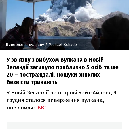
Виверженя вулкану
/ Michael Schade
У зв'язку з вибухом вулкана в Новій
Зеландії загинуло приблизно 5 осіб та ще
20 – постраждалі. Пошуки зниклих
безвісти тривають.
У Новій Зеландії на острові Уайт-Айленд 9
грудня сталося виверження вулкана,
повідомляє
BBC
.