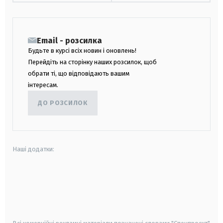
Email - розсилка
Будьте в курсі всіх новин і оновлень!
Перейдіть на сторінку наших розсилок, щоб
обрати ті, що відповідають вашим
інтересам.
ДО РОЗСИЛОК
Наші додатки:
android
apple
smart tv
samsung smart tv