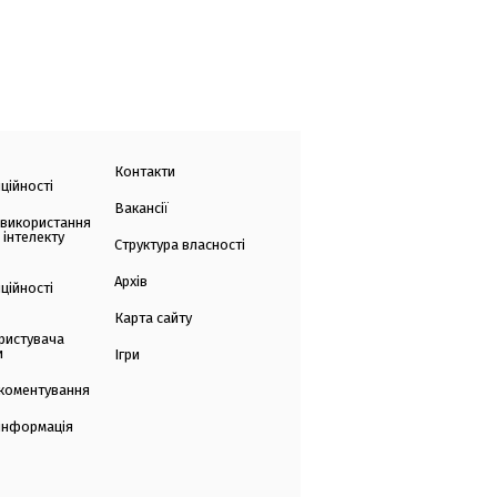
Контакти
ційності
Вакансії
 використання
 інтелекту
Структура власності
Архів
ційності
Карта сайту
ристувача
и
Ігри
коментування
 інформація