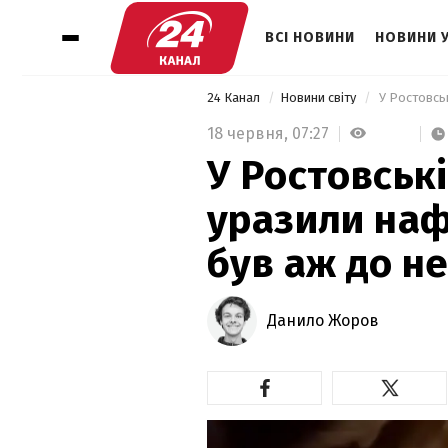
ВСІ НОВИНИ
НОВИНИ 
24 Канал
Новини світу
18 червня,
07:27
У Ростовськ
уразили наф
був аж до н
Данило Жоров