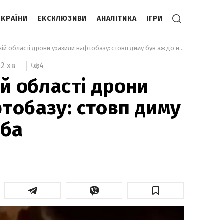
УКРАЇНИ
ЕКСКЛЮЗИВИ
АНАЛІТИКА
ІГРИ
 У Ростовській області дрони уразили нафтобазу: стовп диму був аж до неба 
4
2 хв
ій області дрони
тобазу: стовп диму
еба