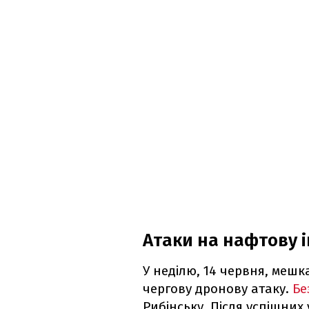
Атаки на нафтову і
У неділю, 14 червня, мешк
чергову дронову атаку.
Бе
Рибінську. Після успішних