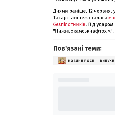
Днями раніше, 12 червня, 
Татарстані теж сталася
ма
безпілотників
. Під ударо
"Нижньокамськнафтохім".
Повʼязані теми:
НОВИНИ РОСІЇ
ВИБУХИ 