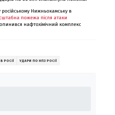
у російському Нижньокамську в
сштабна пожежа після атаки
м опинився нафтохімічний комплекс
В РОСІЇ
УДАРИ ПО НПЗ РОСІЇ