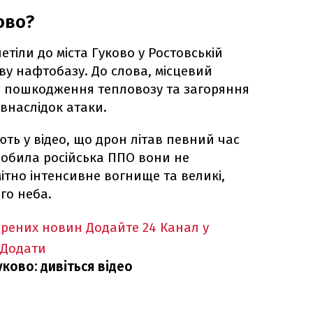
ово?
етіли до міста Гуково у Ростовській
еву нафтобазу. До слова, місцевий
о пошкодження тепловозу та загоряння
 внаслідок атаки.
ть у відео, що дрон літав певний час
 робила російська ППО вони не
ітно інтенсивне вогнище та великі,
го неба.
ірених новин
Додайте 24 Канал у
Додати
ково: дивіться відео