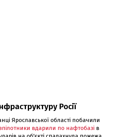
нфраструктуру Росії
анці Ярославської області побачили
зпілотники вдарили по нафтобазі
в
 ударів на об'єкті спалахнула пожежа.