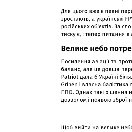
Для цього вже є певні пер
зростають, а українські F
російських об'єктів. За с
тиску є, і тепер питання в
Велике небо потре
Посилення авіації та про
баланс, але це довша пер
Patriot дала б Україні біл
Gripen і власна балістика
ППО. Однак такі рішення 
дозволом і появою зброї н
Щоб вийти на велике небо