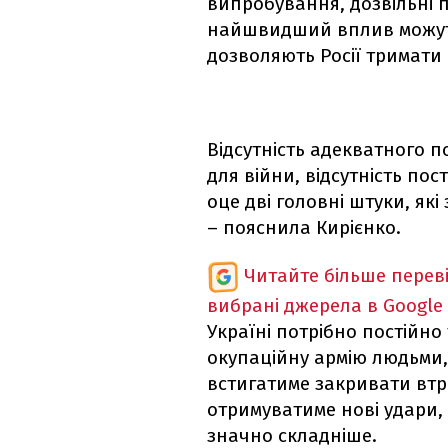
випробування, дозвільні 
найшвидший вплив можуть 
дозволяють Росії тримати 
Відсутність адекватного п
для війни, відсутність по
оце дві головні штуки, які
– пояснила Кирієнко.
Читайте більше перев
вибрані джерела в Google
Україні потрібно постійно
окупаційну армію людьми,
встигатиме закривати втра
отримуватиме нові удари, 
значно складніше.