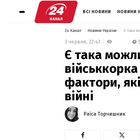
ВСІ НОВИНИ
НОВИНИ 
24 Канал
Новини України
3 червня,
22:43
Є така можли
військкорка
фактори, як
війні
Раїса Торчишник