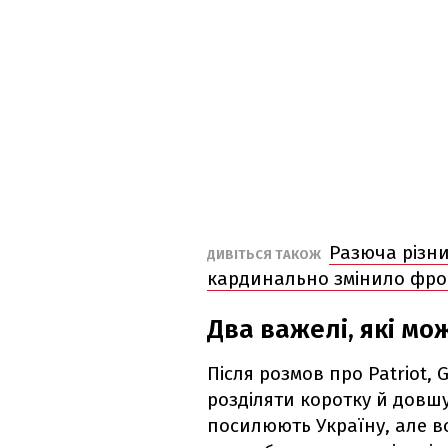
Разюча різни
ДИВІТЬСЯ ТАКОЖ
кардинально змінило фро
Два важелі, які мо
Після розмов про Patriot,
розділяти коротку й довшу
посилюють Україну, але в