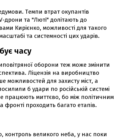
едумови. Темпи втрат окупантів
PV-дрони та "Люті" долітають до
ловами Кирієнко, можливості для такого
 масштабі та системності цих ударів.
бує часу
типовітряної оборони теж може змінити
спектива. Ліцензія на виробництво
ьше можливостей для захисту міст, а
 посилили б удари по російській системі
не працюють миттєво, бо між політичним
а фронті проходить багато етапів.
, контроль великого неба, у нас поки