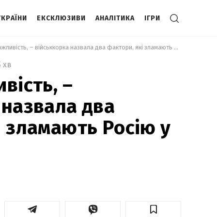
УКРАЇНИ
ЕКСКЛЮЗИВИ
АНАЛІТИКА
ІГРИ
 Є така можливість, – військкорка назвала два фактори, які зламають Росію у війні 
5 хв
вість, –
 назвала два
і зламають Росію у