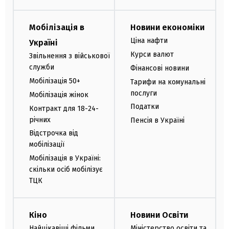
Мобілізація в
Новини економіки
Ціна нафти
Україні
Курси валют
Звільнення з військової
служби
Фінансові новини
Мобілізація 50+
Тарифи на комунальні
послуги
Мобілізація жінок
Податки
Контракт для 18-24-
річних
Пенсія в Україні
Відстрочка від
мобілізації
Мобілізація в Україні:
скільки осіб мобілізує
ТЦК
Кіно
Новини Освіти
Найцікавіші фільми
Міністерство освіти та