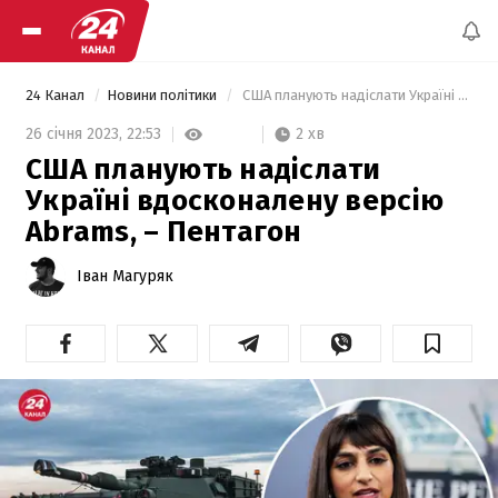
24 Канал
Новини політики
 США планують надіслати Україні вдосконалену версію Abrams, – Пентагон 
2 хв
26 січня 2023,
22:53
США планують надіслати
Україні вдосконалену версію
Abrams, – Пентагон
Іван Магуряк