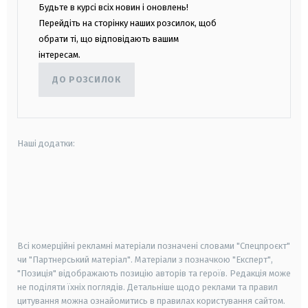
Будьте в курсі всіх новин і оновлень!
Перейдіть на сторінку наших розсилок, щоб
обрати ті, що відповідають вашим
інтересам.
ДО РОЗСИЛОК
Наші додатки:
android
apple
smart tv
samsung smart tv
Всі комерційні рекламні матеріали позначені словами "Спецпроєкт"
чи "Партнерський матеріал". Матеріали з позначкою "Експерт",
"Позиція" відображають позицію авторів та героїв. Редакція може
не поділяти їхніх поглядів. Детальніше щодо реклами та правил
цитування можна ознайомитись в правилах користування сайтом.