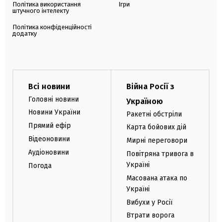
Політика використання
Ігри
штучного інтелекту
Політика конфіденційності
додатку
Всі новини
Війна Росії з
Головні новини
Україною
Новини України
Ракетні обстріли
Прямий ефір
Карта бойових дій
Відеоновини
Мирні переговори
Аудіоновини
Повітряна тривога в
Україні
Погода
Масована атака по
Україні
Вибухи у Росії
Втрати ворога