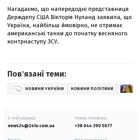
Нагадаємо, що напередодні представниця
Держдепу США Вікторія Нуланд заявила, що
Україна, найбільш ймовірно, не отримає
американські танки до початку весняного
контрнаступу ЗСУ.
Повʼязані теми:
НОВИНИ УКРАЇНИ
НОВИНИ ПОЛІТИКИ
В
E-mail редакції
Номер телефону:
news24@24tv.com.ua
+38 044 390 5077
Ми тут:
Ми в соцмережах: